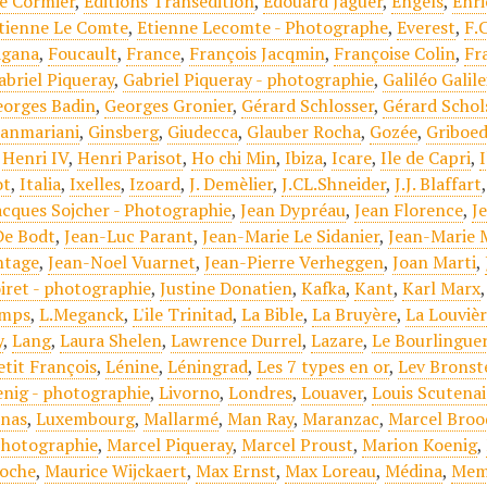
Le Cormier
,
Editions Transédition
,
Edouard Jaguer
,
Engels
,
Enri
tienne Le Comte
,
Etienne Lecomte - Photographe
,
Everest
,
F.
agana
,
Foucault
,
France
,
François Jacqmin
,
Françoise Colin
,
Fr
abriel Piqueray
,
Gabriel Piqueray - photographie
,
Galiléo Galile
eorges Badin
,
Georges Gronier
,
Gérard Schlosser
,
Gérard Schol
ianmariani
,
Ginsberg
,
Giudecca
,
Glauber Rocha
,
Gozée
,
Griboe
,
Henri IV
,
Henri Parisot
,
Ho chi Min
,
Ibiza
,
Icare
,
Ile de Capri
,
ot
,
Italia
,
Ixelles
,
Izoard
,
J. Demèlier
,
J.CL.Shneider
,
J.J. Blaffart
acques Sojcher - Photographie
,
Jean Dypréau
,
Jean Florence
,
J
De Bodt
,
Jean-Luc Parant
,
Jean-Marie Le Sidanier
,
Jean-Marie 
tage
,
Jean-Noel Vuarnet
,
Jean-Pierre Verheggen
,
Joan Marti
,
iret - photographie
,
Justine Donatien
,
Kafka
,
Kant
,
Karl Marx
mps
,
L.Meganck
,
L'ile Trinitad
,
La Bible
,
La Bruyère
,
La Louviè
y
,
Lang
,
Laura Shelen
,
Lawrence Durrel
,
Lazare
,
Le Bourlingue
etit François
,
Lénine
,
Léningrad
,
Les 7 types en or
,
Lev Bronst
enig - photographie
,
Livorno
,
Londres
,
Louaver
,
Louis Scutenai
inas
,
Luxembourg
,
Mallarmé
,
Man Ray
,
Maranzac
,
Marcel Broo
Photographie
,
Marcel Piqueray
,
Marcel Proust
,
Marion Koenig
,
Roche
,
Maurice Wijckaert
,
Max Ernst
,
Max Loreau
,
Médina
,
Mem