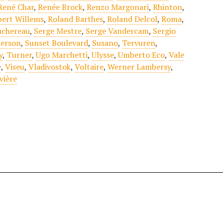
René Char
,
Renée Brock
,
Renzo Margonari
,
Rhinton
,
bert Willems
,
Roland Barthes
,
Roland Delcol
,
Roma
,
uchereau
,
Serge Mestre
,
Serge Vandercam
,
Sergio
erson
,
Sunset Boulevard
,
Susano
,
Tervuren
,
y
,
Turner
,
Ugo Marchetti
,
Ulysse
,
Umberto Eco
,
Vale
e
,
Viseu
,
Vladivostok
,
Voltaire
,
Werner Lambersy
,
vière