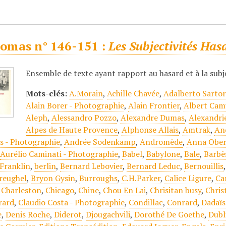
omas n° 146-151 :
Les Subjectivités Has
Ensemble de texte ayant rapport au hasard et à la subj
Mots-clés:
A.Morain
,
Achille Chavée
,
Adalberto Sartor
Alain Borer - Photographie
,
Alain Frontier
,
Albert Cam
Aleph
,
Alessandro Pozzo
,
Alexandre Dumas
,
Alexandri
Alpes de Haute Provence
,
Alphonse Allais
,
Amtrak
,
An
s - Photographie
,
Andrée Sodenkamp
,
Andromède
,
Anna Ober
,
Aurélio Caminati - Photographie
,
Babel
,
Babylone
,
Bale
,
Barbè
Franklin
,
berlin
,
Bernard Lebovier
,
Bernard Leduc
,
Bernouillis
reughel
,
Bryon Gysin
,
Burroughs
,
C.H.Parker
,
Calice Ligure
,
Ca
,
Charleston
,
Chicago
,
Chine
,
Chou En Lai
,
Chrisitan busy
,
Chri
rard
,
Claudio Costa - Photographie
,
Condillac
,
Conrard
,
Dadaï
e
,
Denis Roche
,
Diderot
,
Djougachvili
,
Dorothé De Goethe
,
Dubl