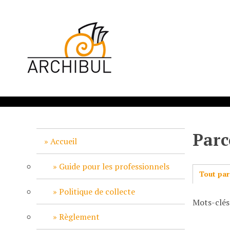
P
a
s
s
e
r
a
u
c
o
n
Parc
t
Accueil
e
n
Guide pour les professionnels
Tout par
u
p
Politique de collecte
Mots-clés:
r
i
Règlement
n