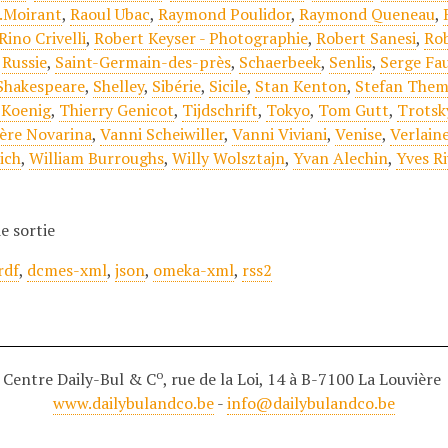
.Moirant
,
Raoul Ubac
,
Raymond Poulidor
,
Raymond Queneau
,
Rino Crivelli
,
Robert Keyser - Photographie
,
Robert Sanesi
,
Ro
,
Russie
,
Saint-Germain-des-près
,
Schaerbeek
,
Senlis
,
Serge Fa
Shakespeare
,
Shelley
,
Sibérie
,
Sicile
,
Stan Kenton
,
Stefan Them
 Koenig
,
Thierry Genicot
,
Tijdschrift
,
Tokyo
,
Tom Gutt
,
Trotsk
ère Novarina
,
Vanni Scheiwiller
,
Vanni Viviani
,
Venise
,
Verlain
ich
,
William Burroughs
,
Willy Wolsztajn
,
Yvan Alechin
,
Yves Ri
e sortie
rdf
,
dcmes-xml
,
json
,
omeka-xml
,
rss2
o
Centre Daily-Bul & C
, rue de la Loi, 14 à B-7100 La Louvière
www.dailybulandco.be
-
info@dailybulandco.be