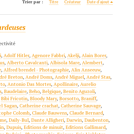
Trier par :
Titre
Créateur
Date d'ajout
ardeuses
ectivité
i
,
Adolf Hitler
,
Agenore Fabbri
,
Akelji
,
Alain Borer
,
us
,
Alberto Cavalcanti
,
Albisola Mare
,
Alembert
,
e
,
Alfred brendel - Photographie
,
Alin Anseeuw
,
dré Breton
,
André Doms
,
André Miguel
,
André Stas
,
to
,
Antonio Das Mortes
,
Apollinaire
,
Aurelio
s
,
Baudelaire
,
Beho
,
Belgique
,
Benito Aguzoli
,
,
Bibi Fricotin
,
Bloody Mary
,
Borsotto
,
Braniff
,
rl Sagan
,
Catherine crachat
,
Catherine Sauvage
,
stophe Colomb
,
Claude Bauwens
,
Claude Bernard
,
sme
,
Daily-Bul
,
Dante Alligheri
,
Darwin
,
Daubenton
,
in
,
Dupuis
,
Editions de minuit
,
Editions Gallimard
,