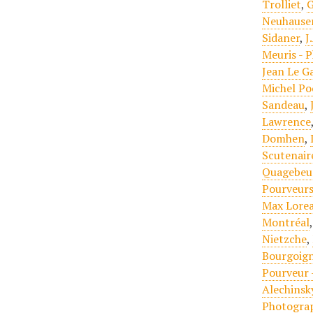
Trolliet
,
G
Neuhause
Sidaner
,
J
Meuris - 
Jean Le G
Michel Po
Sandeau
,
Lawrence
Domhen
,
Scutenair
Quagebeu
Pourveurs
Max Lore
Montréal
Nietzche
,
Bourgoign
Pourveur 
Alechinsk
Photogra