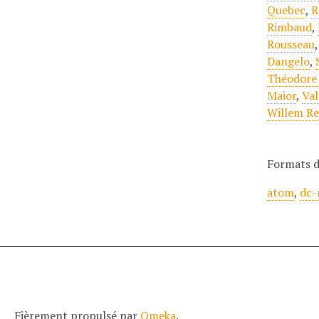
Quebec
,
R
Rimbaud
,
Rousseau
Dangelo
,
Théodore
Maior
,
Val
Willem Re
Formats d
atom
,
dc-
Fièrement propulsé par
Omeka
.