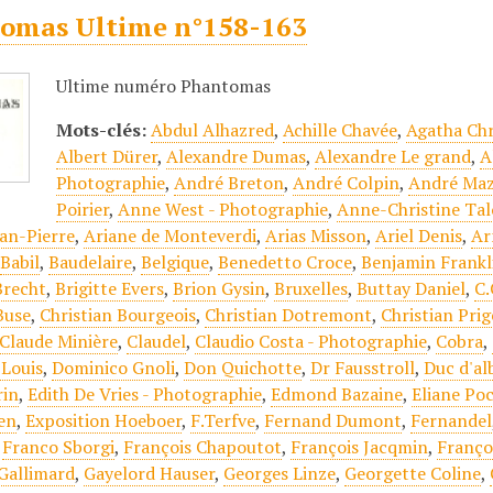
omas Ultime n°158-163
Ultime numéro Phantomas
Mots-clés:
Abdul Alhazred
,
Achille Chavée
,
Agatha Chr
Albert Dürer
,
Alexandre Dumas
,
Alexandre Le grand
,
A
Photographie
,
André Breton
,
André Colpin
,
André Ma
Poirier
,
Anne West - Photographie
,
Anne-Christine Tal
an-Pierre
,
Ariane de Monteverdi
,
Arias Misson
,
Ariel Denis
,
Ar
,
Babil
,
Baudelaire
,
Belgique
,
Benedetto Croce
,
Benjamin Frankl
Brecht
,
Brigitte Evers
,
Brion Gysin
,
Bruxelles
,
Buttay Daniel
,
C.
Buse
,
Christian Bourgeois
,
Christian Dotremont
,
Christian Pri
Claude Minière
,
Claudel
,
Claudio Costa - Photographie
,
Cobra
,
Louis
,
Dominico Gnoli
,
Don Quichotte
,
Dr Fausstroll
,
Duc d'al
rin
,
Edith De Vries - Photographie
,
Edmond Bazaine
,
Eliane Po
en
,
Exposition Hoeboer
,
F.Terfve
,
Fernand Dumont
,
Fernandel
,
Franco Sborgi
,
François Chapoutot
,
François Jacqmin
,
Franço
Gallimard
,
Gayelord Hauser
,
Georges Linze
,
Georgette Coline
,