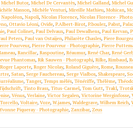
,
Michel Butor
,
Michel De Cervantès
,
Michel Galland
,
Michel Gu
ichèle Masson
,
Michèle Venturi
,
Mireille Mathieu
,
Mohican
,
Mo
,
Napoléon
,
Napoli
,
Nicolas Florence
,
Nicolas Florence - Phot
eno
,
Ottavio Léoni
,
Ovide
,
P.Albert-Birot
,
P.boulez
,
Pabst
,
Pala
ie
,
Paul Colinet
,
Paul Delvaux
,
Paul Dewalhens
,
Paul Kervan
,
P
aul Peters
,
Paul van Ostaijen
,
Philarète Chasles
,
Piere Bourge
ierre Pourveur
,
Pierre Pourveur - Photographie
,
Pierre Puttem
Rameau
,
Rancillac
,
Raspoutine
,
Réaumur
,
René Char
,
René Ger
evue Phantomas
,
Rik Sauwen - Photographi
,
Rilke
,
Rimbaud
,
R
,
Roger Laporte
,
Roger Nicolay
,
Roland Giguère
,
Rome
,
Roussea
rtre
,
Satan
,
Serge Fauchereau
,
Serge Vialbos
,
Shakespeare
,
S
Surréalisme
,
Tanger
,
Temps mêlés
,
Ténériffe
,
Thélème
,
Théodo
Tijdschrift
,
Tinto Brass
,
Titus-Carmel
,
Tom Gutt
,
Trakl
,
Trots
nise
,
Vénus
,
Verlaine
,
Victor Segalen
,
Victorine Werginfosse
,
Torcello
,
Voltaire
,
Voze
,
W.james
,
Waldegrave
,
Wilhem Reich
,
Yvonne Piqueray - Photographie
,
Zanzibar
,
Zeus