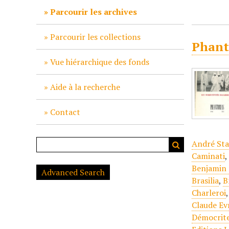
c
Parcourir les archives
i
p
Parcourir les collections
Phant
a
l
Vue hiérarchique des fonds
Aide à la recherche
Contact
André Sta
Caminati
Benjamin 
Advanced Search
Brasilia
,
B
Charleroi
Claude Ev
Démocrit