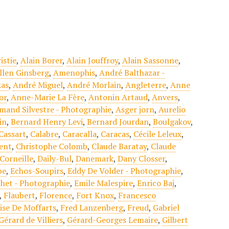
istie
,
Alain Borer
,
Alain Jouffroy
,
Alain Sassonne
,
llen Ginsberg
,
Amenophis
,
André Balthazar -
zas
,
André Miguel
,
André Morlain
,
Angleterre
,
Anne
or
,
Anne-Marie La Fère
,
Antonin Artaud
,
Anvers
,
mand Silvestre - Photographie
,
Asger jorn
,
Aurelio
in
,
Bernard Henry Levi
,
Bernard Jourdan
,
Boulgakov
,
Cassart
,
Calabre
,
Caracalla
,
Caracas
,
Cécile Leleux
,
gent
,
Christophe Colomb
,
Claude Baratay
,
Claude
Corneille
,
Daily-Bul
,
Danemark
,
Dany Closser
,
be
,
Echos-Soupirs
,
Eddy De Volder - Photographie
,
chet - Photographie
,
Emile Malespire
,
Enrico Baj
,
,
Flaubert
,
Florence
,
Fort Knox
,
Francesco
ise De Moffarts
,
Fred Lanzenberg
,
Freud
,
Gabriel
Gérard de Villiers
,
Gérard-Georges Lemaire
,
Gilbert