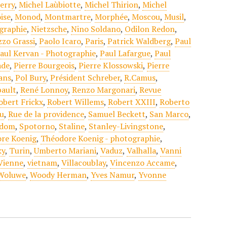
erry
,
Michel Laùbiotte
,
Michel Thirion
,
Michel
ise
,
Monod
,
Montmartre
,
Morphée
,
Moscou
,
Musil
,
ographie
,
Nietzsche
,
Nino Soldano
,
Odilon Redon
,
zzo Grassi
,
Paolo Icaro
,
Paris
,
Patrick Waldberg
,
Paul
aul Kervan - Photographie
,
Paul Lafargue
,
Paul
ade
,
Pierre Bourgeois
,
Pierre Klossowski
,
Pierre
ans
,
Pol Bury
,
Président Schreber
,
R.Camus
,
bault
,
René Lonnoy
,
Renzo Margonari
,
Revue
obert Frickx
,
Robert Willems
,
Robert XXIII
,
Roberto
u
,
Rue de la providence
,
Samuel Beckett
,
San Marco
,
odom
,
Spotorno
,
Staline
,
Stanley-Livingstone
,
re Koenig
,
Théodore Koenig - photographie
,
ky
,
Turin
,
Umberto Mariani
,
Vaduz
,
Valhalla
,
Vanni
Vienne
,
vietnam
,
Villacoublay
,
Vincenzo Accame
,
Woluwe
,
Woody Herman
,
Yves Namur
,
Yvonne