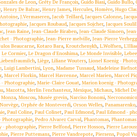
onzales de Leon
,
Gréty De François
,
Guido Biasi
,
Guido Bullo
,
r
,
Henry De Balzac
,
Henry James
,
Hercules
,
Homère
,
Hugo Cla
.Antoine
,
J.Vermaseren
,
Jacob Teillard
,
Jacques Calonne
,
Jacqu
Photographie
,
Jacques Roubaud
,
Jacques Sojcher
,
Jacques Soulil
ac
,
Jean Raine
,
Jean-Claude Biraben
,
Jean-Claude Simoen
,
Jean
chet - Photographie
,
Jean-Pierre melville
,
Jean-Pierre Verheg
Julos Beaucarne
,
Kotaro Bara
,
Kroutchenykh
,
L.Wolfsen
,
L'Illi
,
Le Cormier
,
Le Dragon d'Enoshima
,
Le Monde Invisible
,
Lebe
Liebenfraumilch
,
Liège
,
Liliane Wouters
,
Lionel Koenig - Phot
e
,
Luigi Lambertini
,
Lyon
,
Madame Tussaud
,
Madeleine Biefno
r
,
Marcel Florkin
,
Marcel Havrenne
,
Marcel Marien
,
Marcel Pi
 - Photographie
,
Marie-Claire Gouat
,
Marion koenig - Photogr
au
,
Mazotta
,
Merlin l'enchanteur
,
Mexique
,
Michaux
,
Michel De
,
Monza
,
Moscou
,
Musée grevin
,
Narciso Bonomi
,
Necronomic
Norvège
,
Orphée de Monteverdi
,
Orson Welles
,
Panamarenko
ie
,
Paul Coline
,
Paul Colinet
,
Paul Edmond
,
Paul Edmond - ph
- Photographie
,
Pedro Alvarez Carval
,
Phantomas
,
Phantomas 
y - photographie
,
Pierre Belfond
,
Pierre Hosson
,
Pierre Larous
phie
,
Pierre Puttemans
,
Pierre Vandrepote
,
Piersens
,
Popol Vu