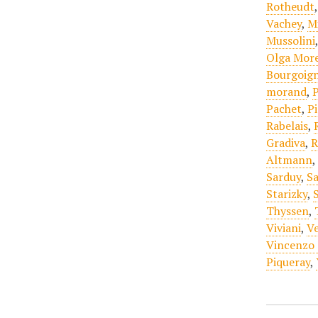
Rotheudt
Vachey
,
M
Mussolini
Olga Mor
Bourgoign
morand
,
P
Pachet
,
P
Rabelais
,
Gradiva
,
R
Altmann
Sarduy
,
Sa
Starizky
,
Thyssen
,
Viviani
,
Ve
Vincenzo 
Piqueray
,