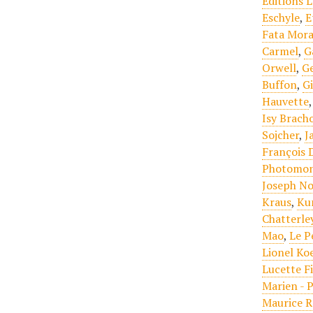
Editions 
Eschyle
,
E
Fata Mor
Carmel
,
G
Orwell
,
G
Buffon
,
G
Hauvette
Isy Brach
Sojcher
,
J
François 
Photomon
Joseph No
Kraus
,
Ku
Chatterle
Mao
,
Le P
Lionel Ko
Lucette F
Marien - 
Maurice 