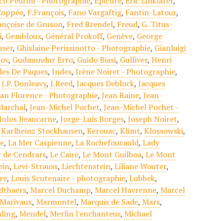
co Pedrini - Photographie
,
Epicure
,
Eric Linklater
,
Coppée
,
F.François
,
Fano Vargaftig
,
Fantin-Latour
,
ançoise de Gruson
,
Fred Brendel
,
Freud
,
G. Titus-
i
,
Gembloux
,
Général Prokoff
,
Genève
,
George
sser
,
Ghislaine Perissinotto - Photographie
,
Gianluigi
dov
,
Gudmundur Erro
,
Guido Biasi
,
Gulliver
,
Henri
Iles De Paques
,
Indes
,
Irène Noiret - Photographie
,
,
J.P. Donleavy
,
J.Reed
,
Jacques Deblock
,
Jacques
ean Florence - Photographie
,
Jean Raine
,
Jean-
Marchal
,
Jean-Michel Pochet
,
Jean-Michel Pochet -
Jolos Beaucarne
,
Jorge-Luis Borges
,
Joseph Noiret
,
,
Karlheinz Stockhausen
,
Kerouac
,
Klimt
,
Klossowski
,
re
,
La Mer Caspienne
,
La Rochefoucauld
,
Lady
r de Cendrars
,
Le Caire
,
Le Mont Guilboa
,
Le Mont
ein
,
Levi-Strauss
,
Liechtenstein
,
Liliane Wouter
,
re
,
Louis Scutenaire - photographie
,
Lubbek
,
dthaers
,
Marcel Duchamp
,
Marcel Havrenne
,
Marcel
Marivaux
,
Marmontel
,
Marquis de Sade
,
Mars
,
ling
,
Mendel
,
Merlin l'enchanteur
,
Michael