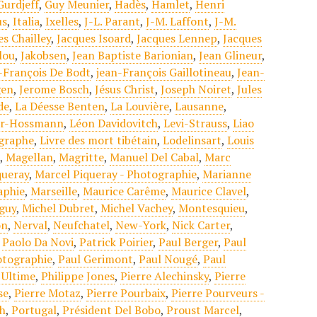
Gurdjeff
,
Guy Meunier
,
Hadès
,
Hamlet
,
Henri
us
,
Italia
,
Ixelles
,
J-L. Parant
,
J-M. Laffont
,
J-M.
es Chailley
,
Jacques Isoard
,
Jacques Lennep
,
Jacques
lou
,
Jakobsen
,
Jean Baptiste Barionian
,
Jean Glineur
,
-François De Bodt
,
jean-François Gaillotineau
,
Jean-
gen
,
Jerome Bosch
,
Jésus Christ
,
Joseph Noiret
,
Jules
ade
,
La Déesse Benten
,
La Louvière
,
Lausanne
,
er-Hossmann
,
Léon Davidovitch
,
Levi-Strauss
,
Liao
ographe
,
Livre des mort tibétain
,
Lodelinsart
,
Louis
t
,
Magellan
,
Magritte
,
Manuel Del Cabal
,
Marc
queray
,
Marcel Piqueray - Photographie
,
Marianne
aphie
,
Marseille
,
Maurice Carême
,
Maurice Clavel
,
guy
,
Michel Dubret
,
Michel Vachey
,
Montesquieu
,
on
,
Nerval
,
Neufchatel
,
New-York
,
Nick Carter
,
,
Paolo Da Novi
,
Patrick Poirier
,
Paul Berger
,
Paul
otographie
,
Paul Gerimont
,
Paul Nougé
,
Paul
Ultime
,
Philippe Jones
,
Pierre Alechinsky
,
Pierre
se
,
Pierre Motaz
,
Pierre Pourbaix
,
Pierre Pourveurs -
h
,
Portugal
,
Président Del Bobo
,
Proust Marcel
,