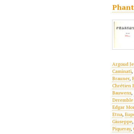
Phant
Argoud Je
Caminati
Brauner
,
Chrétien 
Bauwens
,
Deremble 
Edgar Mo
Etna
,
Eup
Giuseppe
Piqueray
,