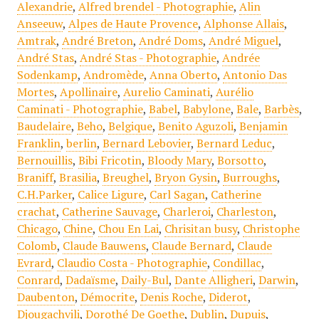
Alexandrie
,
Alfred brendel - Photographie
,
Alin
Anseeuw
,
Alpes de Haute Provence
,
Alphonse Allais
,
Amtrak
,
André Breton
,
André Doms
,
André Miguel
,
André Stas
,
André Stas - Photographie
,
Andrée
Sodenkamp
,
Andromède
,
Anna Oberto
,
Antonio Das
Mortes
,
Apollinaire
,
Aurelio Caminati
,
Aurélio
Caminati - Photographie
,
Babel
,
Babylone
,
Bale
,
Barbès
,
Baudelaire
,
Beho
,
Belgique
,
Benito Aguzoli
,
Benjamin
Franklin
,
berlin
,
Bernard Lebovier
,
Bernard Leduc
,
Bernouillis
,
Bibi Fricotin
,
Bloody Mary
,
Borsotto
,
Braniff
,
Brasilia
,
Breughel
,
Bryon Gysin
,
Burroughs
,
C.H.Parker
,
Calice Ligure
,
Carl Sagan
,
Catherine
crachat
,
Catherine Sauvage
,
Charleroi
,
Charleston
,
Chicago
,
Chine
,
Chou En Lai
,
Chrisitan busy
,
Christophe
Colomb
,
Claude Bauwens
,
Claude Bernard
,
Claude
Evrard
,
Claudio Costa - Photographie
,
Condillac
,
Conrard
,
Dadaïsme
,
Daily-Bul
,
Dante Alligheri
,
Darwin
,
Daubenton
,
Démocrite
,
Denis Roche
,
Diderot
,
Djougachvili
,
Dorothé De Goethe
,
Dublin
,
Dupuis
,