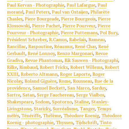
Paul Kervan - Photographie
,
Paul Lafargue
,
Paul
morand
,
Paul Peters
,
Paul van Ostaijen
,
Philarète
Chasles
,
Piere Bourgeade
,
Pierre Bourgeois
,
Pierre
Klossowski
,
Pierre Pachet
,
Pierre Pourveur
,
Pierre
Pourveur - Photographie
,
Pierre Puttemans
,
Pol Bury
,
Président Schreber
,
R.Camus
,
Rabelais
,
Rameau
,
Rancillac
,
Raspoutine
,
Réaumur
,
René Char
,
René
Gerbault
,
René Lonnoy
,
Renzo Margonari
,
Revue
Gradiva
,
Revue Phantomas
,
Rik Sauwen - Photographi
,
Rilke
,
Rimbaud
,
Robert Frickx
,
Robert Willems
,
Robert
XXIII
,
Roberto Altmann
,
Roger Laporte
,
Roger
Nicolay
,
Roland Giguère
,
Rome
,
Rousseau
,
Rue de la
providence
,
Samuel Beckett
,
San Marco
,
Sarduy
,
Sartre
,
Satan
,
Serge Fauchereau
,
Serge Vialbos
,
Shakespeare
,
Sodom
,
Spotorno
,
Staline
,
Stanley-
Livingstone
,
Starizky
,
Surréalisme
,
Tanger
,
Temps
mêlés
,
Ténériffe
,
Thélème
,
Théodore Koenig
,
Théodore
Koenig - photographie
,
Thyssen
,
Tijdschrift
,
Tinto