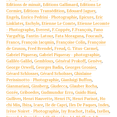
Editions de minuit
,
Editions Gallimard
,
Editions Le
Cormier
,
Editions Transédition
,
Edouard Jaguer
,
Engels
,
Enrico Pedrini - Photographie
,
Epicure
,
Eric
Linklater
,
Eschyle
,
Etienne Le Comte
,
Etienne Lecomte
- Photographe
,
Everest
,
F.Coppée
,
F.François
,
Fano
Vargaftig
,
Fantin-Latour
,
Fata Moragana
,
Foucault
,
France
,
François Jacqmin
,
Françoise Colin
,
Françoise
de Gruson
,
Fred Brendel
,
Freud
,
G. Titus-Carmel
,
Gabriel Piqueray
,
Gabriel Piqueray - photographie
,
Galiléo Galilei
,
Gembloux
,
Général Prokoff
,
Genève
,
George Orwell
,
Georges Badin
,
Georges Gronier
,
Gérard Schlosser
,
Gérard Scholsser
,
Ghislaine
Perissinotto - Photographie
,
Gianluigi Buffon
,
Gianmariani
,
Ginsberg
,
Giudecca
,
Glauber Rocha
,
Gozée
,
Griboedov
,
Gudmundur Erro
,
Guido Biasi
,
Gulliver
,
Henri Hauvette
,
Henri IV
,
Henri Parisot
,
Ho
chi Min
,
Ibiza
,
Icare
,
Ile de Capri
,
Iles De Paques
,
Indes
,
Irène Noiret - Photographie
,
Isy Brachot
,
Italia
,
Ixelles
,