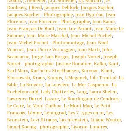
Izoard
,
J. Demèlier
,
J.CL.Shneider
,
J.J. Blaffart
,
J.P.
Donleavy
,
J.Reed
,
Jacques Deblock
,
Jacques Sojcher
,
Jacques Sojcher - Photographie
,
Jean Dypréau
,
Jean
Florence
,
Jean Florence - Photographie
,
Jean Raine
,
Jean-François De Bodt
,
Jean-Luc Parant
,
Jean-Marie Le
Sidanier
,
Jean-Marie Marchal
,
Jean-Michel Pochet
,
Jean-Michel Pochet - Photomontage
,
Jean-Noel
Vuarnet
,
Jean-Pierre Verheggen
,
Joan Marti
,
Jolos
Beaucarne
,
Jorge-Luis Borges
,
Joseph Noiret
,
Joseph
Noiret - photographie
,
Justine Donatien
,
Kafka
,
Kant
,
Karl Marx
,
Karlheinz Stockhausen
,
Kerouac
,
Klimt
,
Klossowski
,
Kraus
,
Kumps
,
L.Meganck
,
L'ile Trinitad
,
La
Bible
,
La Bruyère
,
La Louvière
,
La Mer Caspienne
,
La
Rochefoucauld
,
Lady Chatterley
,
Lang
,
Laura Shelen
,
Lawrence Durrel
,
Lazare
,
Le Bourlinguer de Cendrars
,
Le Caire
,
Le Mont Guilboa
,
Le Mont Mao
,
Le Petit
François
,
Lénine
,
Léningrad
,
Les 7 types en or
,
Lev
Bronstein
,
Levi-Strauss
,
Liechtenstein
,
Liliane Wouter
,
Lionel Koenig - photographie
,
Livorno
,
Londres
,