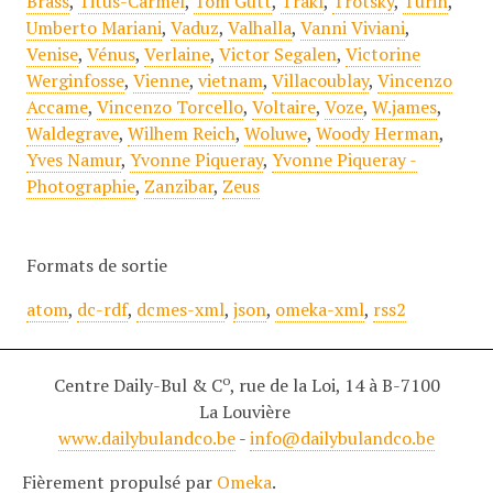
Brass
,
Titus-Carmel
,
Tom Gutt
,
Trakl
,
Trotsky
,
Turin
,
Umberto Mariani
,
Vaduz
,
Valhalla
,
Vanni Viviani
,
Venise
,
Vénus
,
Verlaine
,
Victor Segalen
,
Victorine
Werginfosse
,
Vienne
,
vietnam
,
Villacoublay
,
Vincenzo
Accame
,
Vincenzo Torcello
,
Voltaire
,
Voze
,
W.james
,
Waldegrave
,
Wilhem Reich
,
Woluwe
,
Woody Herman
,
Yves Namur
,
Yvonne Piqueray
,
Yvonne Piqueray -
Photographie
,
Zanzibar
,
Zeus
Formats de sortie
atom
,
dc-rdf
,
dcmes-xml
,
json
,
omeka-xml
,
rss2
o
Centre Daily-Bul & C
, rue de la Loi, 14 à B-7100
La Louvière
www.dailybulandco.be
-
info@dailybulandco.be
Fièrement propulsé par
Omeka
.