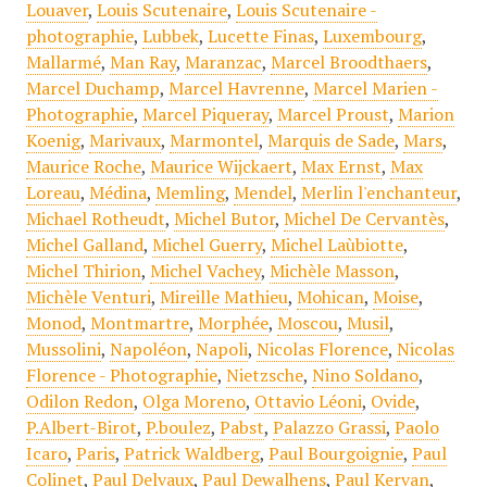
Louaver
,
Louis Scutenaire
,
Louis Scutenaire -
photographie
,
Lubbek
,
Lucette Finas
,
Luxembourg
,
Mallarmé
,
Man Ray
,
Maranzac
,
Marcel Broodthaers
,
Marcel Duchamp
,
Marcel Havrenne
,
Marcel Marien -
Photographie
,
Marcel Piqueray
,
Marcel Proust
,
Marion
Koenig
,
Marivaux
,
Marmontel
,
Marquis de Sade
,
Mars
,
Maurice Roche
,
Maurice Wijckaert
,
Max Ernst
,
Max
Loreau
,
Médina
,
Memling
,
Mendel
,
Merlin l'enchanteur
,
Michael Rotheudt
,
Michel Butor
,
Michel De Cervantès
,
Michel Galland
,
Michel Guerry
,
Michel Laùbiotte
,
Michel Thirion
,
Michel Vachey
,
Michèle Masson
,
Michèle Venturi
,
Mireille Mathieu
,
Mohican
,
Moise
,
Monod
,
Montmartre
,
Morphée
,
Moscou
,
Musil
,
Mussolini
,
Napoléon
,
Napoli
,
Nicolas Florence
,
Nicolas
Florence - Photographie
,
Nietzsche
,
Nino Soldano
,
Odilon Redon
,
Olga Moreno
,
Ottavio Léoni
,
Ovide
,
P.Albert-Birot
,
P.boulez
,
Pabst
,
Palazzo Grassi
,
Paolo
Icaro
,
Paris
,
Patrick Waldberg
,
Paul Bourgoignie
,
Paul
Colinet
,
Paul Delvaux
,
Paul Dewalhens
,
Paul Kervan
,