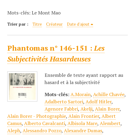
c
Mots-clés: Le Mont Mao
i
p
Trier par :
Titre
Créateur
Date d'ajout
a
l
Phantomas n° 146-151 :
Les
Subjectivités Hasardeuses
Ensemble de texte ayant rapport au
hasard et à la subjectivité
Mots-clés:
A.Morain
,
Achille Chavée
,
Adalberto Sartori
,
Adolf Hitler
,
Agenore Fabbri
,
Akelji
,
Alain Borer
,
Alain Borer - Photographie
,
Alain Frontier
,
Albert
Camus
,
Alberto Cavalcanti
,
Albisola Mare
,
Alembert
,
Aleph
,
Alessandro Pozzo
,
Alexandre Dumas
,