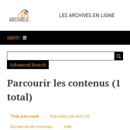
P
a
s
s
e
MENU
r
a
u
c
Advanced Search
o
n
t
Parcourir les contenus (1
e
n
total)
u
p
r
Tout parcourir
Parcourir par mot-clé
i
Recherche de contenus
Aide
n