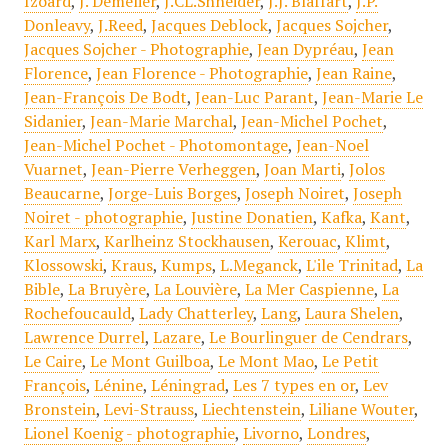
Izoard
,
J. Demèlier
,
J.CL.Shneider
,
J.J. Blaffart
,
J.P.
Donleavy
,
J.Reed
,
Jacques Deblock
,
Jacques Sojcher
,
Jacques Sojcher - Photographie
,
Jean Dypréau
,
Jean
Florence
,
Jean Florence - Photographie
,
Jean Raine
,
Jean-François De Bodt
,
Jean-Luc Parant
,
Jean-Marie Le
Sidanier
,
Jean-Marie Marchal
,
Jean-Michel Pochet
,
Jean-Michel Pochet - Photomontage
,
Jean-Noel
Vuarnet
,
Jean-Pierre Verheggen
,
Joan Marti
,
Jolos
Beaucarne
,
Jorge-Luis Borges
,
Joseph Noiret
,
Joseph
Noiret - photographie
,
Justine Donatien
,
Kafka
,
Kant
,
Karl Marx
,
Karlheinz Stockhausen
,
Kerouac
,
Klimt
,
Klossowski
,
Kraus
,
Kumps
,
L.Meganck
,
L'ile Trinitad
,
La
Bible
,
La Bruyère
,
La Louvière
,
La Mer Caspienne
,
La
Rochefoucauld
,
Lady Chatterley
,
Lang
,
Laura Shelen
,
Lawrence Durrel
,
Lazare
,
Le Bourlinguer de Cendrars
,
Le Caire
,
Le Mont Guilboa
,
Le Mont Mao
,
Le Petit
François
,
Lénine
,
Léningrad
,
Les 7 types en or
,
Lev
Bronstein
,
Levi-Strauss
,
Liechtenstein
,
Liliane Wouter
,
Lionel Koenig - photographie
,
Livorno
,
Londres
,