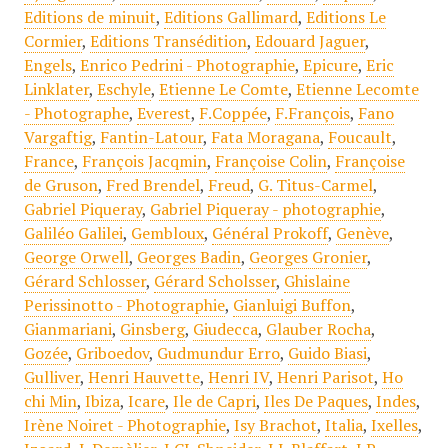
Editions de minuit
,
Editions Gallimard
,
Editions Le
Cormier
,
Editions Transédition
,
Edouard Jaguer
,
Engels
,
Enrico Pedrini - Photographie
,
Epicure
,
Eric
Linklater
,
Eschyle
,
Etienne Le Comte
,
Etienne Lecomte
- Photographe
,
Everest
,
F.Coppée
,
F.François
,
Fano
Vargaftig
,
Fantin-Latour
,
Fata Moragana
,
Foucault
,
France
,
François Jacqmin
,
Françoise Colin
,
Françoise
de Gruson
,
Fred Brendel
,
Freud
,
G. Titus-Carmel
,
Gabriel Piqueray
,
Gabriel Piqueray - photographie
,
Galiléo Galilei
,
Gembloux
,
Général Prokoff
,
Genève
,
George Orwell
,
Georges Badin
,
Georges Gronier
,
Gérard Schlosser
,
Gérard Scholsser
,
Ghislaine
Perissinotto - Photographie
,
Gianluigi Buffon
,
Gianmariani
,
Ginsberg
,
Giudecca
,
Glauber Rocha
,
Gozée
,
Griboedov
,
Gudmundur Erro
,
Guido Biasi
,
Gulliver
,
Henri Hauvette
,
Henri IV
,
Henri Parisot
,
Ho
chi Min
,
Ibiza
,
Icare
,
Ile de Capri
,
Iles De Paques
,
Indes
,
Irène Noiret - Photographie
,
Isy Brachot
,
Italia
,
Ixelles
,