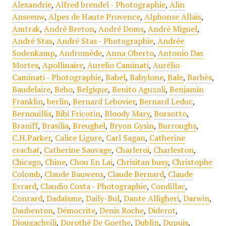
Alexandrie
,
Alfred brendel - Photographie
,
Alin
Anseeuw
,
Alpes de Haute Provence
,
Alphonse Allais
,
Amtrak
,
André Breton
,
André Doms
,
André Miguel
,
André Stas
,
André Stas - Photographie
,
Andrée
Sodenkamp
,
Andromède
,
Anna Oberto
,
Antonio Das
Mortes
,
Apollinaire
,
Aurelio Caminati
,
Aurélio
Caminati - Photographie
,
Babel
,
Babylone
,
Bale
,
Barbès
,
Baudelaire
,
Beho
,
Belgique
,
Benito Aguzoli
,
Benjamin
Franklin
,
berlin
,
Bernard Lebovier
,
Bernard Leduc
,
Bernouillis
,
Bibi Fricotin
,
Bloody Mary
,
Borsotto
,
Braniff
,
Brasilia
,
Breughel
,
Bryon Gysin
,
Burroughs
,
C.H.Parker
,
Calice Ligure
,
Carl Sagan
,
Catherine
crachat
,
Catherine Sauvage
,
Charleroi
,
Charleston
,
Chicago
,
Chine
,
Chou En Lai
,
Chrisitan busy
,
Christophe
Colomb
,
Claude Bauwens
,
Claude Bernard
,
Claude
Evrard
,
Claudio Costa - Photographie
,
Condillac
,
Conrard
,
Dadaïsme
,
Daily-Bul
,
Dante Alligheri
,
Darwin
,
Daubenton
,
Démocrite
,
Denis Roche
,
Diderot
,
Djougachvili
,
Dorothé De Goethe
,
Dublin
,
Dupuis
,