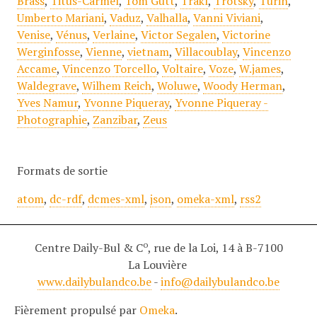
Brass
,
Titus-Carmel
,
Tom Gutt
,
Trakl
,
Trotsky
,
Turin
,
Umberto Mariani
,
Vaduz
,
Valhalla
,
Vanni Viviani
,
Venise
,
Vénus
,
Verlaine
,
Victor Segalen
,
Victorine
Werginfosse
,
Vienne
,
vietnam
,
Villacoublay
,
Vincenzo
Accame
,
Vincenzo Torcello
,
Voltaire
,
Voze
,
W.james
,
Waldegrave
,
Wilhem Reich
,
Woluwe
,
Woody Herman
,
Yves Namur
,
Yvonne Piqueray
,
Yvonne Piqueray -
Photographie
,
Zanzibar
,
Zeus
Formats de sortie
atom
,
dc-rdf
,
dcmes-xml
,
json
,
omeka-xml
,
rss2
o
Centre Daily-Bul & C
, rue de la Loi, 14 à B-7100
La Louvière
www.dailybulandco.be
-
info@dailybulandco.be
Fièrement propulsé par
Omeka
.