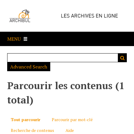
P
a
s
s
e
MENU
r
a
u
c
Advanced Search
o
n
t
Parcourir les contenus (1
e
n
total)
u
p
r
Tout parcourir
Parcourir par mot-clé
i
Recherche de contenus
Aide
n