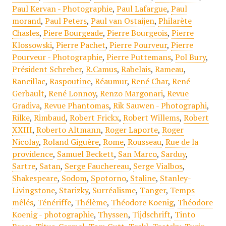
Paul Kervan - Photographie
,
Paul Lafargue
,
Paul
morand
,
Paul Peters
,
Paul van Ostaijen
,
Philarète
Chasles
,
Piere Bourgeade
,
Pierre Bourgeois
,
Pierre
Klossowski
,
Pierre Pachet
,
Pierre Pourveur
,
Pierre
Pourveur - Photographie
,
Pierre Puttemans
,
Pol Bury
,
Président Schreber
,
R.Camus
,
Rabelais
,
Rameau
,
Rancillac
,
Raspoutine
,
Réaumur
,
René Char
,
René
Gerbault
,
René Lonnoy
,
Renzo Margonari
,
Revue
Gradiva
,
Revue Phantomas
,
Rik Sauwen - Photographi
,
Rilke
,
Rimbaud
,
Robert Frickx
,
Robert Willems
,
Robert
XXIII
,
Roberto Altmann
,
Roger Laporte
,
Roger
Nicolay
,
Roland Giguère
,
Rome
,
Rousseau
,
Rue de la
providence
,
Samuel Beckett
,
San Marco
,
Sarduy
,
Sartre
,
Satan
,
Serge Fauchereau
,
Serge Vialbos
,
Shakespeare
,
Sodom
,
Spotorno
,
Staline
,
Stanley-
Livingstone
,
Starizky
,
Surréalisme
,
Tanger
,
Temps
mêlés
,
Ténériffe
,
Thélème
,
Théodore Koenig
,
Théodore
Koenig - photographie
,
Thyssen
,
Tijdschrift
,
Tinto