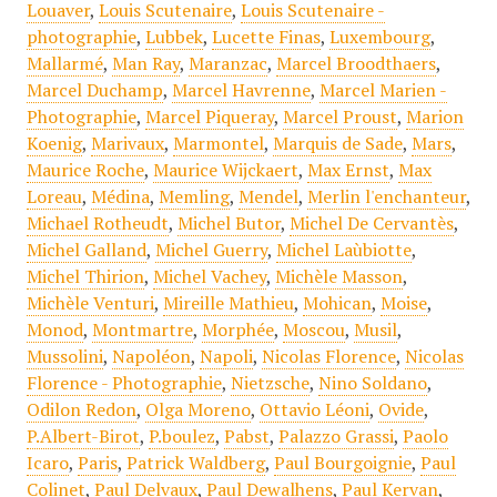
Louaver
,
Louis Scutenaire
,
Louis Scutenaire -
photographie
,
Lubbek
,
Lucette Finas
,
Luxembourg
,
Mallarmé
,
Man Ray
,
Maranzac
,
Marcel Broodthaers
,
Marcel Duchamp
,
Marcel Havrenne
,
Marcel Marien -
Photographie
,
Marcel Piqueray
,
Marcel Proust
,
Marion
Koenig
,
Marivaux
,
Marmontel
,
Marquis de Sade
,
Mars
,
Maurice Roche
,
Maurice Wijckaert
,
Max Ernst
,
Max
Loreau
,
Médina
,
Memling
,
Mendel
,
Merlin l'enchanteur
,
Michael Rotheudt
,
Michel Butor
,
Michel De Cervantès
,
Michel Galland
,
Michel Guerry
,
Michel Laùbiotte
,
Michel Thirion
,
Michel Vachey
,
Michèle Masson
,
Michèle Venturi
,
Mireille Mathieu
,
Mohican
,
Moise
,
Monod
,
Montmartre
,
Morphée
,
Moscou
,
Musil
,
Mussolini
,
Napoléon
,
Napoli
,
Nicolas Florence
,
Nicolas
Florence - Photographie
,
Nietzsche
,
Nino Soldano
,
Odilon Redon
,
Olga Moreno
,
Ottavio Léoni
,
Ovide
,
P.Albert-Birot
,
P.boulez
,
Pabst
,
Palazzo Grassi
,
Paolo
Icaro
,
Paris
,
Patrick Waldberg
,
Paul Bourgoignie
,
Paul
Colinet
,
Paul Delvaux
,
Paul Dewalhens
,
Paul Kervan
,