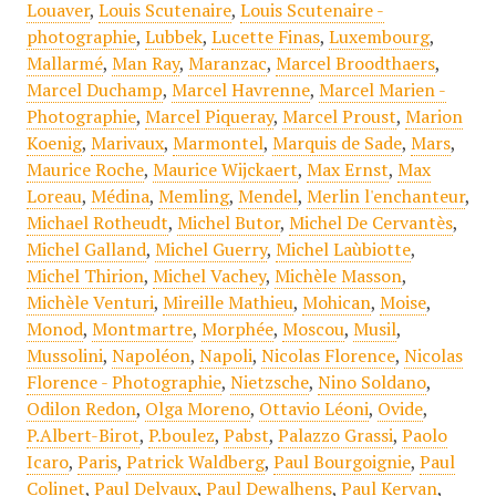
Louaver
,
Louis Scutenaire
,
Louis Scutenaire -
photographie
,
Lubbek
,
Lucette Finas
,
Luxembourg
,
Mallarmé
,
Man Ray
,
Maranzac
,
Marcel Broodthaers
,
Marcel Duchamp
,
Marcel Havrenne
,
Marcel Marien -
Photographie
,
Marcel Piqueray
,
Marcel Proust
,
Marion
Koenig
,
Marivaux
,
Marmontel
,
Marquis de Sade
,
Mars
,
Maurice Roche
,
Maurice Wijckaert
,
Max Ernst
,
Max
Loreau
,
Médina
,
Memling
,
Mendel
,
Merlin l'enchanteur
,
Michael Rotheudt
,
Michel Butor
,
Michel De Cervantès
,
Michel Galland
,
Michel Guerry
,
Michel Laùbiotte
,
Michel Thirion
,
Michel Vachey
,
Michèle Masson
,
Michèle Venturi
,
Mireille Mathieu
,
Mohican
,
Moise
,
Monod
,
Montmartre
,
Morphée
,
Moscou
,
Musil
,
Mussolini
,
Napoléon
,
Napoli
,
Nicolas Florence
,
Nicolas
Florence - Photographie
,
Nietzsche
,
Nino Soldano
,
Odilon Redon
,
Olga Moreno
,
Ottavio Léoni
,
Ovide
,
P.Albert-Birot
,
P.boulez
,
Pabst
,
Palazzo Grassi
,
Paolo
Icaro
,
Paris
,
Patrick Waldberg
,
Paul Bourgoignie
,
Paul
Colinet
,
Paul Delvaux
,
Paul Dewalhens
,
Paul Kervan
,