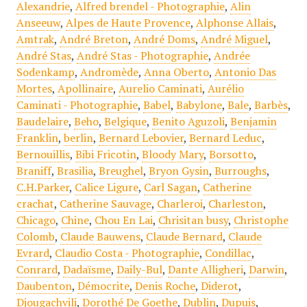
Alexandrie
,
Alfred brendel - Photographie
,
Alin
Anseeuw
,
Alpes de Haute Provence
,
Alphonse Allais
,
Amtrak
,
André Breton
,
André Doms
,
André Miguel
,
André Stas
,
André Stas - Photographie
,
Andrée
Sodenkamp
,
Andromède
,
Anna Oberto
,
Antonio Das
Mortes
,
Apollinaire
,
Aurelio Caminati
,
Aurélio
Caminati - Photographie
,
Babel
,
Babylone
,
Bale
,
Barbès
,
Baudelaire
,
Beho
,
Belgique
,
Benito Aguzoli
,
Benjamin
Franklin
,
berlin
,
Bernard Lebovier
,
Bernard Leduc
,
Bernouillis
,
Bibi Fricotin
,
Bloody Mary
,
Borsotto
,
Braniff
,
Brasilia
,
Breughel
,
Bryon Gysin
,
Burroughs
,
C.H.Parker
,
Calice Ligure
,
Carl Sagan
,
Catherine
crachat
,
Catherine Sauvage
,
Charleroi
,
Charleston
,
Chicago
,
Chine
,
Chou En Lai
,
Chrisitan busy
,
Christophe
Colomb
,
Claude Bauwens
,
Claude Bernard
,
Claude
Evrard
,
Claudio Costa - Photographie
,
Condillac
,
Conrard
,
Dadaïsme
,
Daily-Bul
,
Dante Alligheri
,
Darwin
,
Daubenton
,
Démocrite
,
Denis Roche
,
Diderot
,
Djougachvili
,
Dorothé De Goethe
,
Dublin
,
Dupuis
,