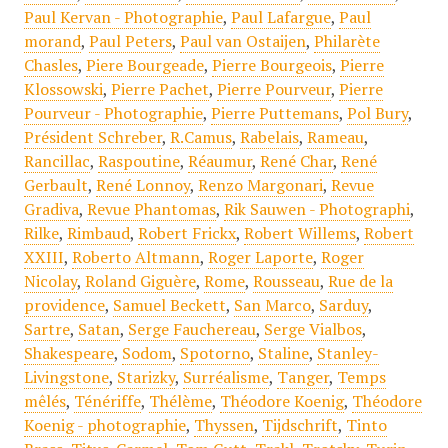
Paul Kervan - Photographie
,
Paul Lafargue
,
Paul
morand
,
Paul Peters
,
Paul van Ostaijen
,
Philarète
Chasles
,
Piere Bourgeade
,
Pierre Bourgeois
,
Pierre
Klossowski
,
Pierre Pachet
,
Pierre Pourveur
,
Pierre
Pourveur - Photographie
,
Pierre Puttemans
,
Pol Bury
,
Président Schreber
,
R.Camus
,
Rabelais
,
Rameau
,
Rancillac
,
Raspoutine
,
Réaumur
,
René Char
,
René
Gerbault
,
René Lonnoy
,
Renzo Margonari
,
Revue
Gradiva
,
Revue Phantomas
,
Rik Sauwen - Photographi
,
Rilke
,
Rimbaud
,
Robert Frickx
,
Robert Willems
,
Robert
XXIII
,
Roberto Altmann
,
Roger Laporte
,
Roger
Nicolay
,
Roland Giguère
,
Rome
,
Rousseau
,
Rue de la
providence
,
Samuel Beckett
,
San Marco
,
Sarduy
,
Sartre
,
Satan
,
Serge Fauchereau
,
Serge Vialbos
,
Shakespeare
,
Sodom
,
Spotorno
,
Staline
,
Stanley-
Livingstone
,
Starizky
,
Surréalisme
,
Tanger
,
Temps
mêlés
,
Ténériffe
,
Thélème
,
Théodore Koenig
,
Théodore
Koenig - photographie
,
Thyssen
,
Tijdschrift
,
Tinto