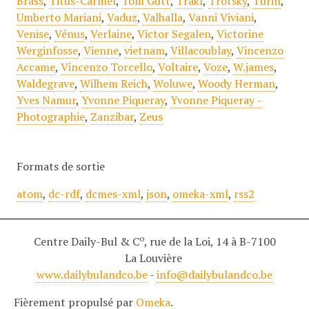
Brass
,
Titus-Carmel
,
Tom Gutt
,
Trakl
,
Trotsky
,
Turin
,
Umberto Mariani
,
Vaduz
,
Valhalla
,
Vanni Viviani
,
Venise
,
Vénus
,
Verlaine
,
Victor Segalen
,
Victorine
Werginfosse
,
Vienne
,
vietnam
,
Villacoublay
,
Vincenzo
Accame
,
Vincenzo Torcello
,
Voltaire
,
Voze
,
W.james
,
Waldegrave
,
Wilhem Reich
,
Woluwe
,
Woody Herman
,
Yves Namur
,
Yvonne Piqueray
,
Yvonne Piqueray -
Photographie
,
Zanzibar
,
Zeus
Formats de sortie
atom
,
dc-rdf
,
dcmes-xml
,
json
,
omeka-xml
,
rss2
o
Centre Daily-Bul & C
, rue de la Loi, 14 à B-7100
La Louvière
www.dailybulandco.be
-
info@dailybulandco.be
Fièrement propulsé par
Omeka
.