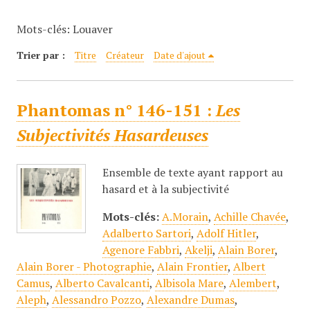
c
Mots-clés: Louaver
i
p
Trier par :
Titre
Créateur
Date d'ajout
a
l
Phantomas n° 146-151 :
Les
Subjectivités Hasardeuses
Ensemble de texte ayant rapport au
hasard et à la subjectivité
Mots-clés:
A.Morain
,
Achille Chavée
,
Adalberto Sartori
,
Adolf Hitler
,
Agenore Fabbri
,
Akelji
,
Alain Borer
,
Alain Borer - Photographie
,
Alain Frontier
,
Albert
Camus
,
Alberto Cavalcanti
,
Albisola Mare
,
Alembert
,
Aleph
,
Alessandro Pozzo
,
Alexandre Dumas
,