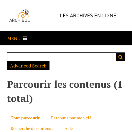
P
a
s
s
e
MENU
r
a
u
c
Advanced Search
o
n
t
Parcourir les contenus (1
e
n
total)
u
p
r
Tout parcourir
Parcourir par mot-clé
i
Recherche de contenus
Aide
n