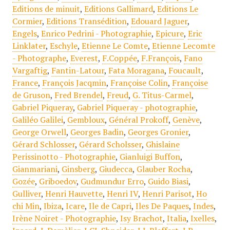
Editions de minuit
,
Editions Gallimard
,
Editions Le
Cormier
,
Editions Transédition
,
Edouard Jaguer
,
Engels
,
Enrico Pedrini - Photographie
,
Epicure
,
Eric
Linklater
,
Eschyle
,
Etienne Le Comte
,
Etienne Lecomte
- Photographe
,
Everest
,
F.Coppée
,
F.François
,
Fano
Vargaftig
,
Fantin-Latour
,
Fata Moragana
,
Foucault
,
France
,
François Jacqmin
,
Françoise Colin
,
Françoise
de Gruson
,
Fred Brendel
,
Freud
,
G. Titus-Carmel
,
Gabriel Piqueray
,
Gabriel Piqueray - photographie
,
Galiléo Galilei
,
Gembloux
,
Général Prokoff
,
Genève
,
George Orwell
,
Georges Badin
,
Georges Gronier
,
Gérard Schlosser
,
Gérard Scholsser
,
Ghislaine
Perissinotto - Photographie
,
Gianluigi Buffon
,
Gianmariani
,
Ginsberg
,
Giudecca
,
Glauber Rocha
,
Gozée
,
Griboedov
,
Gudmundur Erro
,
Guido Biasi
,
Gulliver
,
Henri Hauvette
,
Henri IV
,
Henri Parisot
,
Ho
chi Min
,
Ibiza
,
Icare
,
Ile de Capri
,
Iles De Paques
,
Indes
,
Irène Noiret - Photographie
,
Isy Brachot
,
Italia
,
Ixelles
,