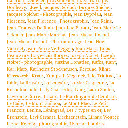
Izoard
,
J. Demèlier
,
J.CL.Shneider
,
J.J. Blaffart
,
J.P.
Donleavy
,
J.Reed
,
Jacques Deblock
,
Jacques Sojcher
,
Jacques Sojcher - Photographie
,
Jean Dypréau
,
Jean
Florence
,
Jean Florence - Photographie
,
Jean Raine
,
Jean-François De Bodt
,
Jean-Luc Parant
,
Jean-Marie Le
Sidanier
,
Jean-Marie Marchal
,
Jean-Michel Pochet
,
Jean-Michel Pochet - Photomontage
,
Jean-Noel
Vuarnet
,
Jean-Pierre Verheggen
,
Joan Marti
,
Jolos
Beaucarne
,
Jorge-Luis Borges
,
Joseph Noiret
,
Joseph
Noiret - photographie
,
Justine Donatien
,
Kafka
,
Kant
,
Karl Marx
,
Karlheinz Stockhausen
,
Kerouac
,
Klimt
,
Klossowski
,
Kraus
,
Kumps
,
L.Meganck
,
L'ile Trinitad
,
La
Bible
,
La Bruyère
,
La Louvière
,
La Mer Caspienne
,
La
Rochefoucauld
,
Lady Chatterley
,
Lang
,
Laura Shelen
,
Lawrence Durrel
,
Lazare
,
Le Bourlinguer de Cendrars
,
Le Caire
,
Le Mont Guilboa
,
Le Mont Mao
,
Le Petit
François
,
Lénine
,
Léningrad
,
Les 7 types en or
,
Lev
Bronstein
,
Levi-Strauss
,
Liechtenstein
,
Liliane Wouter
,
Lionel Koenig - photographie
,
Livorno
,
Londres
,