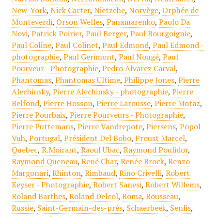
New-York
,
Nick Carter
,
Nietzche
,
Norvège
,
Orphée de
Monteverdi
,
Orson Welles
,
Panamarenko
,
Paolo Da
Novi
,
Patrick Poirier
,
Paul Berger
,
Paul Bourgoignie
,
Paul Coline
,
Paul Colinet
,
Paul Edmond
,
Paul Edmond -
photographie
,
Paul Gerimont
,
Paul Nougé
,
Paul
Pourveur - Photographie
,
Pedro Alvarez Carval
,
Phantomas
,
Phantomas Ultime
,
Philippe Jones
,
Pierre
Alechinsky
,
Pierre Alechinsky - photographie
,
Pierre
Belfond
,
Pierre Hosson
,
Pierre Larousse
,
Pierre Motaz
,
Pierre Pourbaix
,
Pierre Pourveurs - Photographie
,
Pierre Puttemans
,
Pierre Vandrepote
,
Piersens
,
Popol
Vuh
,
Portugal
,
Président Del Bobo
,
Proust Marcel
,
Quebec
,
R.Moirant
,
Raoul Ubac
,
Raymond Poulidor
,
Raymond Queneau
,
René Char
,
Renée Brock
,
Renzo
Margonari
,
Rhinton
,
Rimbaud
,
Rino Crivelli
,
Robert
Keyser - Photographie
,
Robert Sanesi
,
Robert Willems
,
Roland Barthes
,
Roland Delcol
,
Roma
,
Rousseau
,
Russie
,
Saint-Germain-des-près
,
Schaerbeek
,
Senlis
,