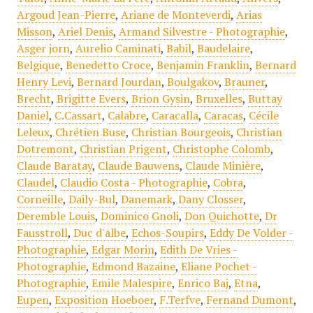
Argoud Jean-Pierre
,
Ariane de Monteverdi
,
Arias
Misson
,
Ariel Denis
,
Armand Silvestre - Photographie
,
Asger jorn
,
Aurelio Caminati
,
Babil
,
Baudelaire
,
Belgique
,
Benedetto Croce
,
Benjamin Franklin
,
Bernard
Henry Levi
,
Bernard Jourdan
,
Boulgakov
,
Brauner
,
Brecht
,
Brigitte Evers
,
Brion Gysin
,
Bruxelles
,
Buttay
Daniel
,
C.Cassart
,
Calabre
,
Caracalla
,
Caracas
,
Cécile
Leleux
,
Chrétien Buse
,
Christian Bourgeois
,
Christian
Dotremont
,
Christian Prigent
,
Christophe Colomb
,
Claude Baratay
,
Claude Bauwens
,
Claude Minière
,
Claudel
,
Claudio Costa - Photographie
,
Cobra
,
Corneille
,
Daily-Bul
,
Danemark
,
Dany Closser
,
Deremble Louis
,
Dominico Gnoli
,
Don Quichotte
,
Dr
Fausstroll
,
Duc d'albe
,
Echos-Soupirs
,
Eddy De Volder -
Photographie
,
Edgar Morin
,
Edith De Vries -
Photographie
,
Edmond Bazaine
,
Eliane Pochet -
Photographie
,
Emile Malespire
,
Enrico Baj
,
Etna
,
Eupen
,
Exposition Hoeboer
,
F.Terfve
,
Fernand Dumont
,