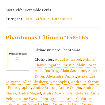
c
Mots-clés: Deremble Louis
i
p
Trier par :
Titre
Créateur
Date d'ajout
a
l
Phantomas Ultime n°158-163
Ultime numéro Phantomas
Mots-clés:
Abdul Alhazred
,
Achille
Chavée
,
Agatha Christie
,
Alain Borer
,
Alain Jouffroy
,
Alain Sassonne
,
Albert
Dürer
,
Alexandre Dumas
,
Alexandre
Le grand
,
Allen Ginsberg
,
Amenophis
,
André Balthazar
- Photographie
,
André Breton
,
André Colpin
,
André
Mazas
,
André Miguel
,
André Morlain
,
Angleterre
,
Anne
Poirier
,
Anne West - Photographie
,
Anne-Christine
Talor
,
Anne-Marie La Fère
,
Antonin Artaud
,
Anvers
,