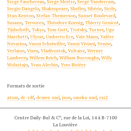
Serge Fauchereau
,
Serge Mestre
,
Serge Vandercam
,
Sergio Dangelo
,
Shakespeare
,
Shelley
,
Sibérie
,
Sicile
,
Stan Kenton
,
Stefan Themerson
,
Sunset Boulevard
,
Susano
,
Tervuren
,
Théodore Koenig
,
Thierry Genicot
,
Tijdschrift
,
Tokyo
,
Tom Gutt
,
Trotsky
,
Turner
,
Ugo
Marchetti
,
Ulysse
,
Umberto Eco
,
Vale Maior
,
Valère
Novarina
,
Vanni Scheiwiller
,
Vanni Viviani
,
Venise
,
Verlaine
,
Viseu
,
Vladivostok
,
Voltaire
,
Werner
Lambersy
,
Willem Reich
,
William Burroughs
,
Willy
Wolsztajn
,
Yvan Alechin
,
Yves Rivière
Formats de sortie
atom
,
dc-rdf
,
dcmes-xml
,
json
,
omeka-xml
,
rss2
o
Centre Daily-Bul & C
, rue de la Loi, 14 à B-7100
La Louvière