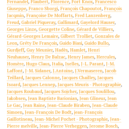
Fernandel
,
Flaubert
,
Florence
,
Fort Knox
,
Francesco
Giuseppe
,
Franco Sborgi
,
François Chapoutot
,
François
Jacqmin
,
Françoise De Moffarts
,
Fred Lanzenberg
,
Freud
,
Gabriel Piqueray
,
Gallimard
,
Gayelord Hauser
,
Georges Linze
,
Georgette Coline
,
Gérard de Villiers
,
Gérard-Georges Lemaire
,
Gilbert Trolliet
,
Gonzales de
Leon
,
Gréty De François
,
Guido Biasi
,
Guido Bullo
,
Gurdjeff
,
Guy Meunier
,
Hadès
,
Hamlet
,
Henri
Neuhauser
,
Henry De Balzac
,
Henry James
,
Hercules
,
Homère
,
Hugo Claus
,
Italia
,
Ixelles
,
J-L. Parant
,
J-M.
Laffont
,
J-M. Sidaner
,
J.Antoine
,
J.Vermaseren
,
Jacob
Teillard
,
Jacques Calonne
,
Jacques Chailley
,
Jacques
Isoard
,
Jacques Lennep
,
Jacques Meuris - Photographie
,
Jacques Roubaud
,
Jacques Sojcher
,
Jacques Soulillou
,
Jakobsen
,
Jean Baptiste Barionian
,
Jean Glineur
,
Jean
Le Gac
,
Jean Raine
,
Jean-Claude Biraben
,
Jean-Claude
Simoen
,
Jean-François De Bodt
,
jean-François
Gaillotineau
,
Jean-Michel Pochet - Photographie
,
Jean-
Pierre melville
,
Jean-Pierre Verheggen
,
Jerome Bosch
,