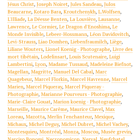
Jésus Christ
,
Joseph Noiret
,
Jules Sandeau
,
Julos
Beaucarne
,
Kotaro Bara
,
Kroutchenykh
,
L.Wolfsen
,
L'Illiade
,
La Déesse Benten
,
La Louvière
,
Lausanne
,
Lawrence
,
Le Cormier
,
Le Dragon d'Enoshima
,
Le
Monde Invisible
,
Lebeer-Hossmann
,
Léon Davidovitch
,
Levi-Strauss
,
Liao Domhen
,
Liebenfraumilch
,
Liège
,
Liliane Wouters
,
Lionel Koenig - Photographe
,
Livre des
mort tibétain
,
Lodelinsart
,
Louis Scutenaire
,
Luigi
Lambertini
,
Lyon
,
Madame Tussaud
,
Madeleine Biefnot
,
Magellan
,
Magritte
,
Manuel Del Cabal
,
Marc
Quagebeur
,
Marcel Florkin
,
Marcel Havrenne
,
Marcel
Marien
,
Marcel Piqueray
,
Marcel Piqueray -
Photographie
,
Marianne Pourveurs - Photographie
,
Marie-Claire Gouat
,
Marion koenig - Photographie
,
Marseille
,
Maurice Carême
,
Maurice Clavel
,
Max
Loreau
,
Mazotta
,
Merlin l'enchanteur
,
Mexique
,
Michaux
,
Michel Deguy
,
Michel Dubret
,
Michel Vachey
,
Montesquieu
,
Montréal
,
Monza
,
Moscou
,
Musée grevin
,
Narciso Bonomi
,
Necronomicon
,
Nerval
,
Neufchatel
,