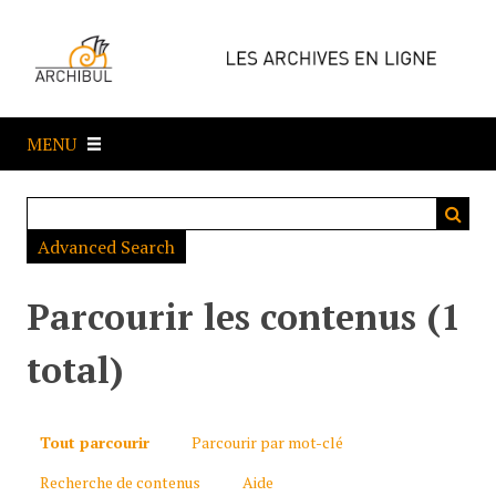
P
a
s
s
e
MENU
r
a
u
c
Advanced Search
o
n
t
Parcourir les contenus (1
e
n
total)
u
p
r
Tout parcourir
Parcourir par mot-clé
i
Recherche de contenus
Aide
n