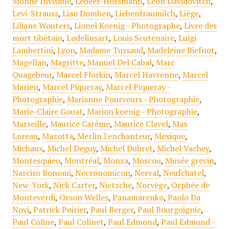
Monde Invisible
,
Lebeer-Hossmann
,
Léon Davidovitch
,
Levi-Strauss
,
Liao Domhen
,
Liebenfraumilch
,
Liège
,
Liliane Wouters
,
Lionel Koenig - Photographe
,
Livre des
mort tibétain
,
Lodelinsart
,
Louis Scutenaire
,
Luigi
Lambertini
,
Lyon
,
Madame Tussaud
,
Madeleine Biefnot
,
Magellan
,
Magritte
,
Manuel Del Cabal
,
Marc
Quagebeur
,
Marcel Florkin
,
Marcel Havrenne
,
Marcel
Marien
,
Marcel Piqueray
,
Marcel Piqueray -
Photographie
,
Marianne Pourveurs - Photographie
,
Marie-Claire Gouat
,
Marion koenig - Photographie
,
Marseille
,
Maurice Carême
,
Maurice Clavel
,
Max
Loreau
,
Mazotta
,
Merlin l'enchanteur
,
Mexique
,
Michaux
,
Michel Deguy
,
Michel Dubret
,
Michel Vachey
,
Montesquieu
,
Montréal
,
Monza
,
Moscou
,
Musée grevin
,
Narciso Bonomi
,
Necronomicon
,
Nerval
,
Neufchatel
,
New-York
,
Nick Carter
,
Nietzche
,
Norvège
,
Orphée de
Monteverdi
,
Orson Welles
,
Panamarenko
,
Paolo Da
Novi
,
Patrick Poirier
,
Paul Berger
,
Paul Bourgoignie
,
Paul Coline
,
Paul Colinet
,
Paul Edmond
,
Paul Edmond -