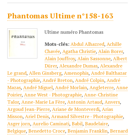
Phantomas Ultime n°158-163
Ultime numéro Phantomas
Mots-clés:
Abdul Alhazred
,
Achille
Chavée
,
Agatha Christie
,
Alain Borer
,
Alain Jouffroy
,
Alain Sassonne
,
Albert
Dürer
,
Alexandre Dumas
,
Alexandre
Le grand
,
Allen Ginsberg
,
Amenophis
,
André Balthazar
- Photographie
,
André Breton
,
André Colpin
,
André
Mazas
,
André Miguel
,
André Morlain
,
Angleterre
,
Anne
Poirier
,
Anne West - Photographie
,
Anne-Christine
Talor
,
Anne-Marie La Fère
,
Antonin Artaud
,
Anvers
,
Argoud Jean-Pierre
,
Ariane de Monteverdi
,
Arias
Misson
,
Ariel Denis
,
Armand Silvestre - Photographie
,
Asger jorn
,
Aurelio Caminati
,
Babil
,
Baudelaire
,
Belgique
,
Benedetto Croce
,
Benjamin Franklin
,
Bernard