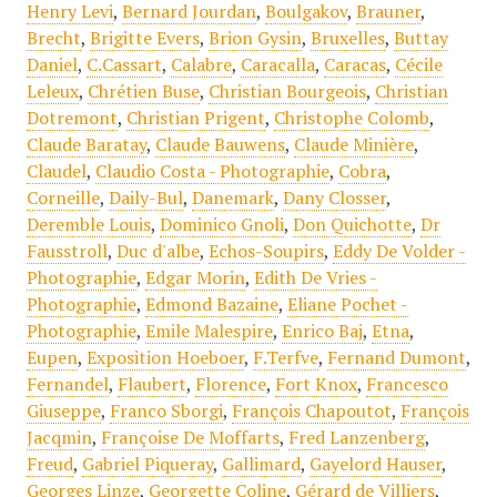
Henry Levi
,
Bernard Jourdan
,
Boulgakov
,
Brauner
,
Brecht
,
Brigitte Evers
,
Brion Gysin
,
Bruxelles
,
Buttay
Daniel
,
C.Cassart
,
Calabre
,
Caracalla
,
Caracas
,
Cécile
Leleux
,
Chrétien Buse
,
Christian Bourgeois
,
Christian
Dotremont
,
Christian Prigent
,
Christophe Colomb
,
Claude Baratay
,
Claude Bauwens
,
Claude Minière
,
Claudel
,
Claudio Costa - Photographie
,
Cobra
,
Corneille
,
Daily-Bul
,
Danemark
,
Dany Closser
,
Deremble Louis
,
Dominico Gnoli
,
Don Quichotte
,
Dr
Fausstroll
,
Duc d'albe
,
Echos-Soupirs
,
Eddy De Volder -
Photographie
,
Edgar Morin
,
Edith De Vries -
Photographie
,
Edmond Bazaine
,
Eliane Pochet -
Photographie
,
Emile Malespire
,
Enrico Baj
,
Etna
,
Eupen
,
Exposition Hoeboer
,
F.Terfve
,
Fernand Dumont
,
Fernandel
,
Flaubert
,
Florence
,
Fort Knox
,
Francesco
Giuseppe
,
Franco Sborgi
,
François Chapoutot
,
François
Jacqmin
,
Françoise De Moffarts
,
Fred Lanzenberg
,
Freud
,
Gabriel Piqueray
,
Gallimard
,
Gayelord Hauser
,
Georges Linze
,
Georgette Coline
,
Gérard de Villiers
,