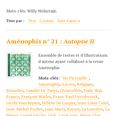
c
Mots-clés: Willy Wolsztajn
i
p
Trier par :
Titre
Créateur
Date d'ajout
a
l
Aménophis n° 21 :
Autopsie II
Ensemble de textes et d'Illustrations
d'auteur ayant collaboré à la revue
Aménophis
Mots-clés:
" Mr Picrouille "
,
Amenophis
,
Anvers
,
Belgique
,
Bruxelles
,
Camille De Taeye
,
Christoffels
,
Daily-Bul
,
France
,
François Watlet
,
Frans-Paul Uyttebroeck
,
Gerda Vancluysen
,
Hélène De Looper
,
Jean-Louis Colot
,
Jean-Michel Pochet
,
Joan Marti
,
Kayser
,
La Louvière
,
La
Meuse
,
Lionel Vinche
,
Lipit
,
Louis Joos
,
Marie-Clair