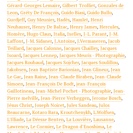
Gérard-Georges Lemaire
,
Gilbert Trolliet
,
Gonzales de
Leon
,
Gréty De François
,
Guido Biasi
,
Guido Bullo
,
Gurdjeff
,
Guy Meunier
,
Hadès
,
Hamlet
,
Henri
Neuhauser
,
Henry De Balzac
,
Henry James
,
Hercules
,
Homère
,
Hugo Claus
,
Italia
,
Ixelles
,
J-L. Parant
,
J-M.
Laffont
,
J-M. Sidaner
,
J.Antoine
,
J.Vermaseren
,
Jacob
Teillard
,
Jacques Calonne
,
Jacques Chailley
,
Jacques
Isoard
,
Jacques Lennep
,
Jacques Meuris - Photographie
,
Jacques Roubaud
,
Jacques Sojcher
,
Jacques Soulillou
,
Jakobsen
,
Jean Baptiste Barionian
,
Jean Glineur
,
Jean
Le Gac
,
Jean Raine
,
Jean-Claude Biraben
,
Jean-Claude
Simoen
,
Jean-François De Bodt
,
jean-François
Gaillotineau
,
Jean-Michel Pochet - Photographie
,
Jean-
Pierre melville
,
Jean-Pierre Verheggen
,
Jerome Bosch
,
Jésus Christ
,
Joseph Noiret
,
Jules Sandeau
,
Julos
Beaucarne
,
Kotaro Bara
,
Kroutchenykh
,
L.Wolfsen
,
L'Illiade
,
La Déesse Benten
,
La Louvière
,
Lausanne
,
Lawrence
,
Le Cormier
,
Le Dragon d'Enoshima
,
Le