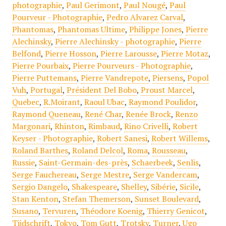
photographie
,
Paul Gerimont
,
Paul Nougé
,
Paul
Pourveur - Photographie
,
Pedro Alvarez Carval
,
Phantomas
,
Phantomas Ultime
,
Philippe Jones
,
Pierre
Alechinsky
,
Pierre Alechinsky - photographie
,
Pierre
Belfond
,
Pierre Hosson
,
Pierre Larousse
,
Pierre Motaz
,
Pierre Pourbaix
,
Pierre Pourveurs - Photographie
,
Pierre Puttemans
,
Pierre Vandrepote
,
Piersens
,
Popol
Vuh
,
Portugal
,
Président Del Bobo
,
Proust Marcel
,
Quebec
,
R.Moirant
,
Raoul Ubac
,
Raymond Poulidor
,
Raymond Queneau
,
René Char
,
Renée Brock
,
Renzo
Margonari
,
Rhinton
,
Rimbaud
,
Rino Crivelli
,
Robert
Keyser - Photographie
,
Robert Sanesi
,
Robert Willems
,
Roland Barthes
,
Roland Delcol
,
Roma
,
Rousseau
,
Russie
,
Saint-Germain-des-près
,
Schaerbeek
,
Senlis
,
Serge Fauchereau
,
Serge Mestre
,
Serge Vandercam
,
Sergio Dangelo
,
Shakespeare
,
Shelley
,
Sibérie
,
Sicile
,
Stan Kenton
,
Stefan Themerson
,
Sunset Boulevard
,
Susano
,
Tervuren
,
Théodore Koenig
,
Thierry Genicot
,
Tijdschrift
,
Tokyo
,
Tom Gutt
,
Trotsky
,
Turner
,
Ugo