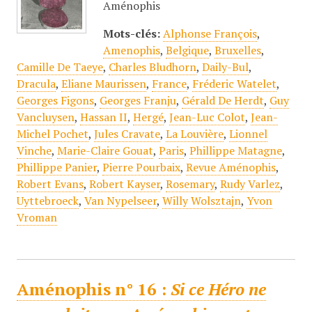
Aménophis
Mots-clés:
Alphonse François
,
Amenophis
,
Belgique
,
Bruxelles
,
Camille De Taeye
,
Charles Bludhorn
,
Daily-Bul
,
Dracula
,
Eliane Maurissen
,
France
,
Fréderic Watelet
,
Georges Figons
,
Georges Franju
,
Gérald De Herdt
,
Guy
Vancluysen
,
Hassan II
,
Hergé
,
Jean-Luc Colot
,
Jean-
Michel Pochet
,
Jules Cravate
,
La Louvière
,
Lionnel
Vinche
,
Marie-Claire Gouat
,
Paris
,
Phillippe Matagne
,
Phillippe Panier
,
Pierre Pourbaix
,
Revue Aménophis
,
Robert Evans
,
Robert Kayser
,
Rosemary
,
Rudy Varlez
,
Uyttebroeck
,
Van Nypelseer
,
Willy Wolsztajn
,
Yvon
Vroman
Aménophis n° 16 :
Si ce Héro ne