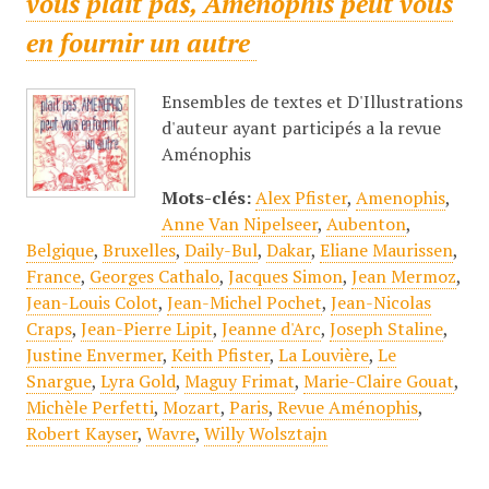
vous plait pas, Aménophis peut vous
en fournir un autre
Ensembles de textes et D'Illustrations
d'auteur ayant participés a la revue
Aménophis
Mots-clés:
Alex Pfister
,
Amenophis
,
Anne Van Nipelseer
,
Aubenton
,
Belgique
,
Bruxelles
,
Daily-Bul
,
Dakar
,
Eliane Maurissen
,
France
,
Georges Cathalo
,
Jacques Simon
,
Jean Mermoz
,
Jean-Louis Colot
,
Jean-Michel Pochet
,
Jean-Nicolas
Craps
,
Jean-Pierre Lipit
,
Jeanne d'Arc
,
Joseph Staline
,
Justine Envermer
,
Keith Pfister
,
La Louvière
,
Le
Snargue
,
Lyra Gold
,
Maguy Frimat
,
Marie-Claire Gouat
,
Michèle Perfetti
,
Mozart
,
Paris
,
Revue Aménophis
,
Robert Kayser
,
Wavre
,
Willy Wolsztajn