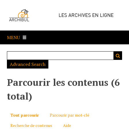
P
a
s
s
e
MENU
r
a
u
c
Advanced Search
o
n
t
Parcourir les contenus (6
e
n
total)
u
p
r
Tout parcourir
Parcourir par mot-clé
i
Recherche de contenus
Aide
n