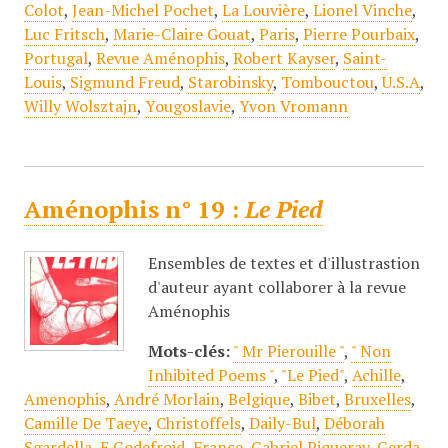
Colot
,
Jean-Michel Pochet
,
La Louvière
,
Lionel Vinche
,
Luc Fritsch
,
Marie-Claire Gouat
,
Paris
,
Pierre Pourbaix
,
Portugal
,
Revue Aménophis
,
Robert Kayser
,
Saint-
Louis
,
Sigmund Freud
,
Starobinsky
,
Tombouctou
,
U.S.A
,
Willy Wolsztajn
,
Yougoslavie
,
Yvon Vromann
Aménophis n° 19 :
Le Pied
Ensembles de textes et d'illustrastion
d'auteur ayant collaborer à la revue
Aménophis
Mots-clés:
" Mr Pierouille "
,
" Non
Inhibited Poems "
,
"Le Pied"
,
Achille
,
Amenophis
,
André Morlain
,
Belgique
,
Bibet
,
Bruxelles
,
Camille De Taeye
,
Christoffels
,
Daily-Bul
,
Déborah
Sgardella
,
E.Godefroid
,
France
,
Gabriel Piqueray
,
Gerda