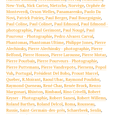
New-York
,
Nick Carter
,
Nietzche
,
Norvège
,
Orphée de
Monteverdi
,
Orson Welles
,
Panamarenko
,
Paolo Da
Novi
,
Patrick Poirier
,
Paul Berger
,
Paul Bourgoignie
,
Paul Coline
,
Paul Colinet
,
Paul Edmond
,
Paul Edmond -
photographie
,
Paul Gerimont
,
Paul Nougé
,
Paul
Pourveur - Photographie
,
Pedro Alvarez Carval
,
Phantomas
,
Phantomas Ultime
,
Philippe Jones
,
Pierre
Alechinsky
,
Pierre Alechinsky - photographie
,
Pierre
Belfond
,
Pierre Hosson
,
Pierre Larousse
,
Pierre Motaz
,
Pierre Pourbaix
,
Pierre Pourveurs - Photographie
,
Pierre Puttemans
,
Pierre Vandrepote
,
Piersens
,
Popol
Vuh
,
Portugal
,
Président Del Bobo
,
Proust Marcel
,
Quebec
,
R.Moirant
,
Raoul Ubac
,
Raymond Poulidor
,
Raymond Queneau
,
René Char
,
Renée Brock
,
Renzo
Margonari
,
Rhinton
,
Rimbaud
,
Rino Crivelli
,
Robert
Keyser - Photographie
,
Robert Sanesi
,
Robert Willems
,
Roland Barthes
,
Roland Delcol
,
Roma
,
Rousseau
,
Russie
,
Saint-Germain-des-près
,
Schaerbeek
,
Senlis
,