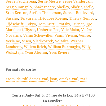
Serge Fauchereau
,
Serge Mestre
,
Serge Vandercam
,
Sergio Dangelo
,
Shakespeare
,
Shelley
,
Sibérie
,
Sicile
,
Stan Kenton
,
Stefan Themerson
,
Sunset Boulevard
,
Susano
,
Tervuren
,
Théodore Koenig
,
Thierry Genicot
,
Tijdschrift
,
Tokyo
,
Tom Gutt
,
Trotsky
,
Turner
,
Ugo
Marchetti
,
Ulysse
,
Umberto Eco
,
Vale Maior
,
Valère
Novarina
,
Vanni Scheiwiller
,
Vanni Viviani
,
Venise
,
Verlaine
,
Viseu
,
Vladivostok
,
Voltaire
,
Werner
Lambersy
,
Willem Reich
,
William Burroughs
,
Willy
Wolsztajn
,
Yvan Alechin
,
Yves Rivière
Formats de sortie
atom
,
dc-rdf
,
dcmes-xml
,
json
,
omeka-xml
,
rss2
o
Centre Daily-Bul & C
, rue de la Loi, 14 à B-7100
La Louvière