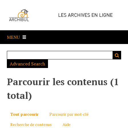
P
a
s
s
e
MENU
r
a
u
c
Advanced Search
o
n
t
Parcourir les contenus (1
e
n
total)
u
p
r
Tout parcourir
Parcourir par mot-clé
i
Recherche de contenus
Aide
n