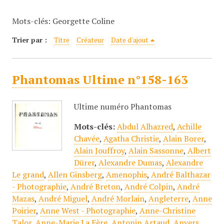
c
Mots-clés: Georgette Coline
i
p
Trier par :
Titre
Créateur
Date d'ajout
a
l
Phantomas Ultime n°158-163
Ultime numéro Phantomas
Mots-clés:
Abdul Alhazred
,
Achille
Chavée
,
Agatha Christie
,
Alain Borer
,
Alain Jouffroy
,
Alain Sassonne
,
Albert
Dürer
,
Alexandre Dumas
,
Alexandre
Le grand
,
Allen Ginsberg
,
Amenophis
,
André Balthazar
- Photographie
,
André Breton
,
André Colpin
,
André
Mazas
,
André Miguel
,
André Morlain
,
Angleterre
,
Anne
Poirier
,
Anne West - Photographie
,
Anne-Christine
Talor
,
Anne-Marie La Fère
,
Antonin Artaud
,
Anvers
,