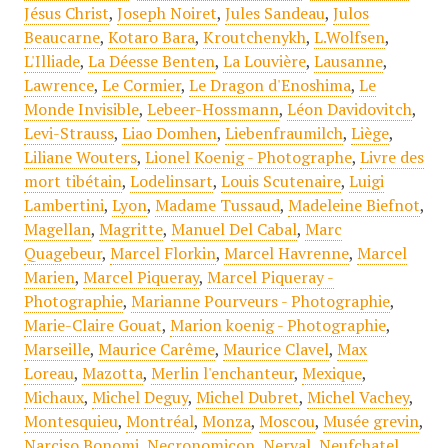
Jésus Christ
,
Joseph Noiret
,
Jules Sandeau
,
Julos
Beaucarne
,
Kotaro Bara
,
Kroutchenykh
,
L.Wolfsen
,
L'Illiade
,
La Déesse Benten
,
La Louvière
,
Lausanne
,
Lawrence
,
Le Cormier
,
Le Dragon d'Enoshima
,
Le
Monde Invisible
,
Lebeer-Hossmann
,
Léon Davidovitch
,
Levi-Strauss
,
Liao Domhen
,
Liebenfraumilch
,
Liège
,
Liliane Wouters
,
Lionel Koenig - Photographe
,
Livre des
mort tibétain
,
Lodelinsart
,
Louis Scutenaire
,
Luigi
Lambertini
,
Lyon
,
Madame Tussaud
,
Madeleine Biefnot
,
Magellan
,
Magritte
,
Manuel Del Cabal
,
Marc
Quagebeur
,
Marcel Florkin
,
Marcel Havrenne
,
Marcel
Marien
,
Marcel Piqueray
,
Marcel Piqueray -
Photographie
,
Marianne Pourveurs - Photographie
,
Marie-Claire Gouat
,
Marion koenig - Photographie
,
Marseille
,
Maurice Carême
,
Maurice Clavel
,
Max
Loreau
,
Mazotta
,
Merlin l'enchanteur
,
Mexique
,
Michaux
,
Michel Deguy
,
Michel Dubret
,
Michel Vachey
,
Montesquieu
,
Montréal
,
Monza
,
Moscou
,
Musée grevin
,
Narciso Bonomi
,
Necronomicon
,
Nerval
,
Neufchatel
,