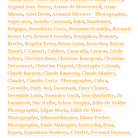
Argoud Jean-Pierre
,
Ariane de Monteverdi
,
Arias
Misson
,
Ariel Denis
,
Armand Silvestre - Photographie
,
Asger jorn
,
Aurelio Caminati
,
Babil
,
Baudelaire
,
Belgique
,
Benedetto Croce
,
Benjamin Franklin
,
Bernard
Henry Levi
,
Bernard Jourdan
,
Boulgakov
,
Brauner
,
Brecht
,
Brigitte Evers
,
Brion Gysin
,
Bruxelles
,
Buttay
Daniel
,
C.Cassart
,
Calabre
,
Caracalla
,
Caracas
,
Cécile
Leleux
,
Chrétien Buse
,
Christian Bourgeois
,
Christian
Dotremont
,
Christian Prigent
,
Christophe Colomb
,
Claude Baratay
,
Claude Bauwens
,
Claude Minière
,
Claudel
,
Claudio Costa - Photographie
,
Cobra
,
Corneille
,
Daily-Bul
,
Danemark
,
Dany Closser
,
Deremble Louis
,
Dominico Gnoli
,
Don Quichotte
,
Dr
Fausstroll
,
Duc d'albe
,
Echos-Soupirs
,
Eddy De Volder -
Photographie
,
Edgar Morin
,
Edith De Vries -
Photographie
,
Edmond Bazaine
,
Eliane Pochet -
Photographie
,
Emile Malespire
,
Enrico Baj
,
Etna
,
Eupen
,
Exposition Hoeboer
,
F.Terfve
,
Fernand Dumont
,