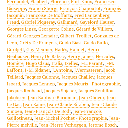
Fernandel
,
Flaubert
,
Florence
,
Fort Knox
,
Francesco
Giuseppe
,
Franco Sborgi
,
François Chapoutot
,
François
Jacqmin
,
Françoise De Moffarts
,
Fred Lanzenberg
,
Freud
,
Gabriel Piqueray
,
Gallimard
,
Gayelord Hauser
,
Georges Linze
,
Georgette Coline
,
Gérard de Villiers
,
Gérard-Georges Lemaire
,
Gilbert Trolliet
,
Gonzales de
Leon
,
Gréty De François
,
Guido Biasi
,
Guido Bullo
,
Gurdjeff
,
Guy Meunier
,
Hadès
,
Hamlet
,
Henri
Neuhauser
,
Henry De Balzac
,
Henry James
,
Hercules
,
Homère
,
Hugo Claus
,
Italia
,
Ixelles
,
J-L. Parant
,
J-M.
Laffont
,
J-M. Sidaner
,
J.Antoine
,
J.Vermaseren
,
Jacob
Teillard
,
Jacques Calonne
,
Jacques Chailley
,
Jacques
Isoard
,
Jacques Lennep
,
Jacques Meuris - Photographie
,
Jacques Roubaud
,
Jacques Sojcher
,
Jacques Soulillou
,
Jakobsen
,
Jean Baptiste Barionian
,
Jean Glineur
,
Jean
Le Gac
,
Jean Raine
,
Jean-Claude Biraben
,
Jean-Claude
Simoen
,
Jean-François De Bodt
,
jean-François
Gaillotineau
,
Jean-Michel Pochet - Photographie
,
Jean-
Pierre melville
,
Jean-Pierre Verheggen
,
Jerome Bosch
,