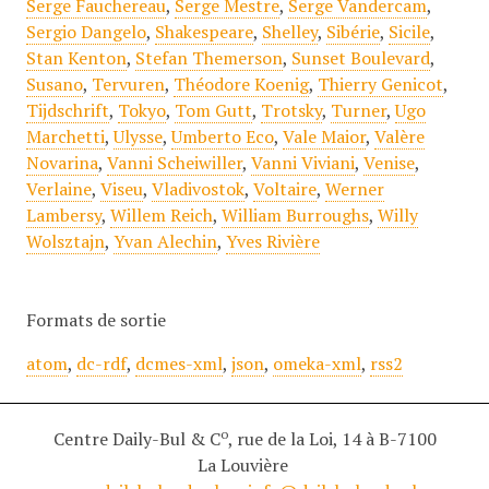
Serge Fauchereau
,
Serge Mestre
,
Serge Vandercam
,
Sergio Dangelo
,
Shakespeare
,
Shelley
,
Sibérie
,
Sicile
,
Stan Kenton
,
Stefan Themerson
,
Sunset Boulevard
,
Susano
,
Tervuren
,
Théodore Koenig
,
Thierry Genicot
,
Tijdschrift
,
Tokyo
,
Tom Gutt
,
Trotsky
,
Turner
,
Ugo
Marchetti
,
Ulysse
,
Umberto Eco
,
Vale Maior
,
Valère
Novarina
,
Vanni Scheiwiller
,
Vanni Viviani
,
Venise
,
Verlaine
,
Viseu
,
Vladivostok
,
Voltaire
,
Werner
Lambersy
,
Willem Reich
,
William Burroughs
,
Willy
Wolsztajn
,
Yvan Alechin
,
Yves Rivière
Formats de sortie
atom
,
dc-rdf
,
dcmes-xml
,
json
,
omeka-xml
,
rss2
o
Centre Daily-Bul & C
, rue de la Loi, 14 à B-7100
La Louvière