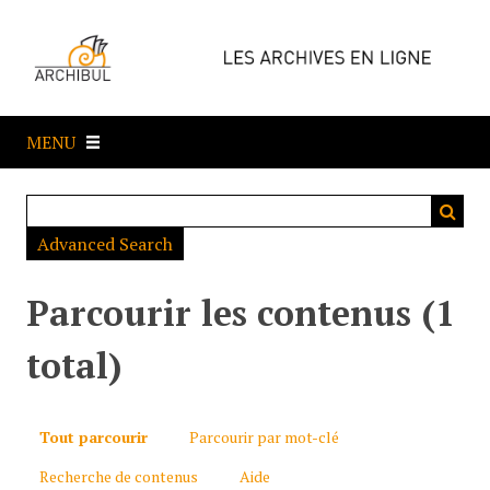
P
a
s
s
e
MENU
r
a
u
c
Advanced Search
o
n
t
Parcourir les contenus (1
e
n
total)
u
p
r
Tout parcourir
Parcourir par mot-clé
i
Recherche de contenus
Aide
n