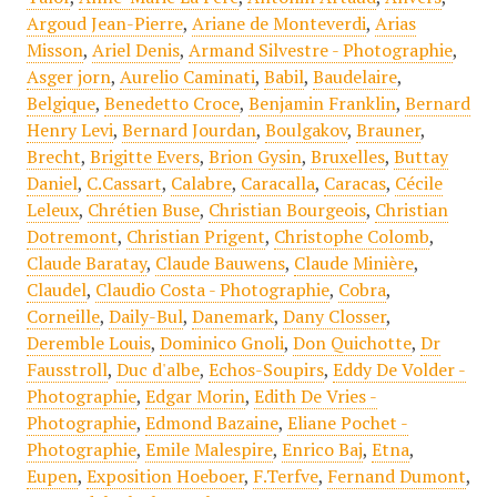
Argoud Jean-Pierre
,
Ariane de Monteverdi
,
Arias
Misson
,
Ariel Denis
,
Armand Silvestre - Photographie
,
Asger jorn
,
Aurelio Caminati
,
Babil
,
Baudelaire
,
Belgique
,
Benedetto Croce
,
Benjamin Franklin
,
Bernard
Henry Levi
,
Bernard Jourdan
,
Boulgakov
,
Brauner
,
Brecht
,
Brigitte Evers
,
Brion Gysin
,
Bruxelles
,
Buttay
Daniel
,
C.Cassart
,
Calabre
,
Caracalla
,
Caracas
,
Cécile
Leleux
,
Chrétien Buse
,
Christian Bourgeois
,
Christian
Dotremont
,
Christian Prigent
,
Christophe Colomb
,
Claude Baratay
,
Claude Bauwens
,
Claude Minière
,
Claudel
,
Claudio Costa - Photographie
,
Cobra
,
Corneille
,
Daily-Bul
,
Danemark
,
Dany Closser
,
Deremble Louis
,
Dominico Gnoli
,
Don Quichotte
,
Dr
Fausstroll
,
Duc d'albe
,
Echos-Soupirs
,
Eddy De Volder -
Photographie
,
Edgar Morin
,
Edith De Vries -
Photographie
,
Edmond Bazaine
,
Eliane Pochet -
Photographie
,
Emile Malespire
,
Enrico Baj
,
Etna
,
Eupen
,
Exposition Hoeboer
,
F.Terfve
,
Fernand Dumont
,