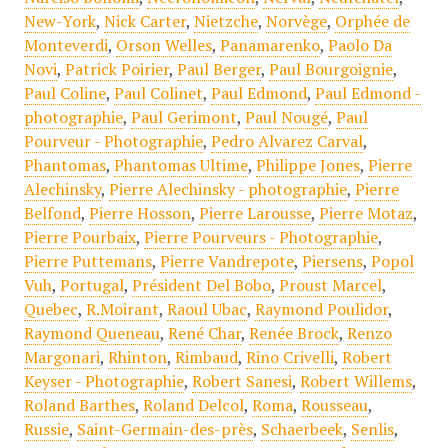
New-York
,
Nick Carter
,
Nietzche
,
Norvège
,
Orphée de
Monteverdi
,
Orson Welles
,
Panamarenko
,
Paolo Da
Novi
,
Patrick Poirier
,
Paul Berger
,
Paul Bourgoignie
,
Paul Coline
,
Paul Colinet
,
Paul Edmond
,
Paul Edmond -
photographie
,
Paul Gerimont
,
Paul Nougé
,
Paul
Pourveur - Photographie
,
Pedro Alvarez Carval
,
Phantomas
,
Phantomas Ultime
,
Philippe Jones
,
Pierre
Alechinsky
,
Pierre Alechinsky - photographie
,
Pierre
Belfond
,
Pierre Hosson
,
Pierre Larousse
,
Pierre Motaz
,
Pierre Pourbaix
,
Pierre Pourveurs - Photographie
,
Pierre Puttemans
,
Pierre Vandrepote
,
Piersens
,
Popol
Vuh
,
Portugal
,
Président Del Bobo
,
Proust Marcel
,
Quebec
,
R.Moirant
,
Raoul Ubac
,
Raymond Poulidor
,
Raymond Queneau
,
René Char
,
Renée Brock
,
Renzo
Margonari
,
Rhinton
,
Rimbaud
,
Rino Crivelli
,
Robert
Keyser - Photographie
,
Robert Sanesi
,
Robert Willems
,
Roland Barthes
,
Roland Delcol
,
Roma
,
Rousseau
,
Russie
,
Saint-Germain-des-près
,
Schaerbeek
,
Senlis
,