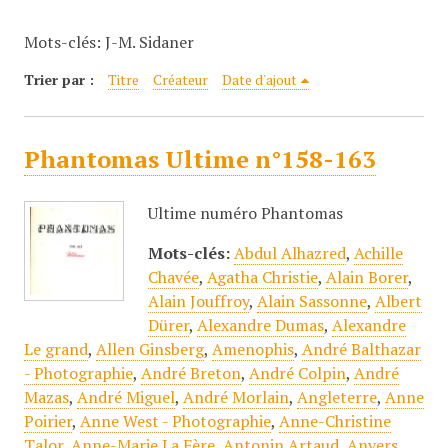
c
Mots-clés: J-M. Sidaner
i
p
Trier par :
Titre
Créateur
Date d'ajout
a
l
Phantomas Ultime n°158-163
Ultime numéro Phantomas
Mots-clés:
Abdul Alhazred
,
Achille
Chavée
,
Agatha Christie
,
Alain Borer
,
Alain Jouffroy
,
Alain Sassonne
,
Albert
Dürer
,
Alexandre Dumas
,
Alexandre
Le grand
,
Allen Ginsberg
,
Amenophis
,
André Balthazar
- Photographie
,
André Breton
,
André Colpin
,
André
Mazas
,
André Miguel
,
André Morlain
,
Angleterre
,
Anne
Poirier
,
Anne West - Photographie
,
Anne-Christine
Talor
,
Anne-Marie La Fère
,
Antonin Artaud
,
Anvers
,