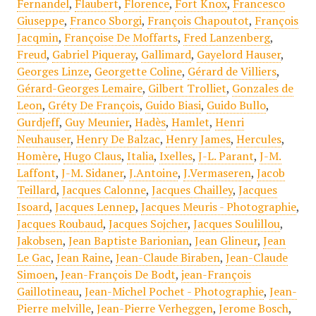
Fernandel
,
Flaubert
,
Florence
,
Fort Knox
,
Francesco
Giuseppe
,
Franco Sborgi
,
François Chapoutot
,
François
Jacqmin
,
Françoise De Moffarts
,
Fred Lanzenberg
,
Freud
,
Gabriel Piqueray
,
Gallimard
,
Gayelord Hauser
,
Georges Linze
,
Georgette Coline
,
Gérard de Villiers
,
Gérard-Georges Lemaire
,
Gilbert Trolliet
,
Gonzales de
Leon
,
Gréty De François
,
Guido Biasi
,
Guido Bullo
,
Gurdjeff
,
Guy Meunier
,
Hadès
,
Hamlet
,
Henri
Neuhauser
,
Henry De Balzac
,
Henry James
,
Hercules
,
Homère
,
Hugo Claus
,
Italia
,
Ixelles
,
J-L. Parant
,
J-M.
Laffont
,
J-M. Sidaner
,
J.Antoine
,
J.Vermaseren
,
Jacob
Teillard
,
Jacques Calonne
,
Jacques Chailley
,
Jacques
Isoard
,
Jacques Lennep
,
Jacques Meuris - Photographie
,
Jacques Roubaud
,
Jacques Sojcher
,
Jacques Soulillou
,
Jakobsen
,
Jean Baptiste Barionian
,
Jean Glineur
,
Jean
Le Gac
,
Jean Raine
,
Jean-Claude Biraben
,
Jean-Claude
Simoen
,
Jean-François De Bodt
,
jean-François
Gaillotineau
,
Jean-Michel Pochet - Photographie
,
Jean-
Pierre melville
,
Jean-Pierre Verheggen
,
Jerome Bosch
,