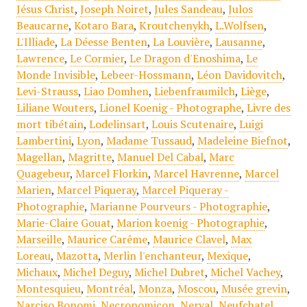
Jésus Christ
,
Joseph Noiret
,
Jules Sandeau
,
Julos
Beaucarne
,
Kotaro Bara
,
Kroutchenykh
,
L.Wolfsen
,
L'Illiade
,
La Déesse Benten
,
La Louvière
,
Lausanne
,
Lawrence
,
Le Cormier
,
Le Dragon d'Enoshima
,
Le
Monde Invisible
,
Lebeer-Hossmann
,
Léon Davidovitch
,
Levi-Strauss
,
Liao Domhen
,
Liebenfraumilch
,
Liège
,
Liliane Wouters
,
Lionel Koenig - Photographe
,
Livre des
mort tibétain
,
Lodelinsart
,
Louis Scutenaire
,
Luigi
Lambertini
,
Lyon
,
Madame Tussaud
,
Madeleine Biefnot
,
Magellan
,
Magritte
,
Manuel Del Cabal
,
Marc
Quagebeur
,
Marcel Florkin
,
Marcel Havrenne
,
Marcel
Marien
,
Marcel Piqueray
,
Marcel Piqueray -
Photographie
,
Marianne Pourveurs - Photographie
,
Marie-Claire Gouat
,
Marion koenig - Photographie
,
Marseille
,
Maurice Carême
,
Maurice Clavel
,
Max
Loreau
,
Mazotta
,
Merlin l'enchanteur
,
Mexique
,
Michaux
,
Michel Deguy
,
Michel Dubret
,
Michel Vachey
,
Montesquieu
,
Montréal
,
Monza
,
Moscou
,
Musée grevin
,
Narciso Bonomi
,
Necronomicon
,
Nerval
,
Neufchatel
,