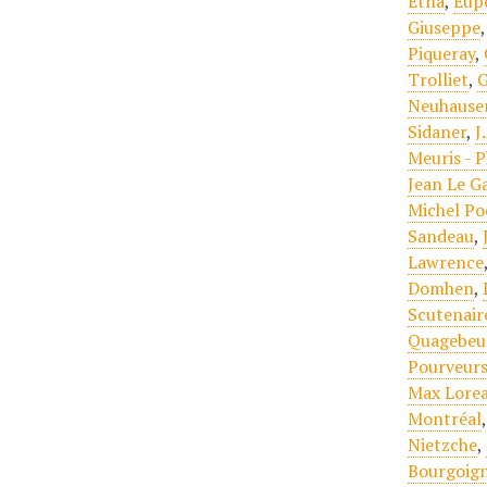
Etna
,
Eup
Giuseppe
Piqueray
,
Trolliet
,
G
Neuhause
Sidaner
,
J
Meuris - 
Jean Le G
Michel Po
Sandeau
,
Lawrence
Domhen
,
Scutenair
Quagebeu
Pourveurs
Max Lore
Montréal
Nietzche
,
Bourgoign