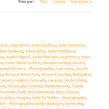
Trier par :
Titre
Créateur
Date d'ajout
istie
,
Alain Borer
,
Alain Jouffroy
,
Alain Sassonne
,
llen Ginsberg
,
Amenophis
,
André Balthazar -
zas
,
André Miguel
,
André Morlain
,
Angleterre
,
Anne
or
,
Anne-Marie La Fère
,
Antonin Artaud
,
Anvers
,
mand Silvestre - Photographie
,
Asger jorn
,
Aurelio
in
,
Bernard Henry Levi
,
Bernard Jourdan
,
Boulgakov
,
Cassart
,
Calabre
,
Caracalla
,
Caracas
,
Cécile Leleux
,
gent
,
Christophe Colomb
,
Claude Baratay
,
Claude
Corneille
,
Daily-Bul
,
Danemark
,
Dany Closser
,
be
,
Echos-Soupirs
,
Eddy De Volder - Photographie
,
chet - Photographie
,
Emile Malespire
,
Enrico Baj
,