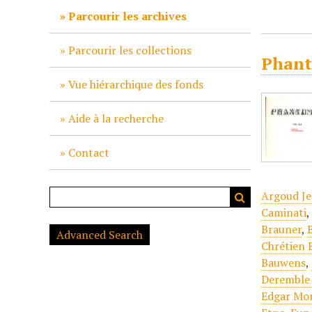
c
Parcourir les archives
i
p
Parcourir les collections
Phant
a
l
Vue hiérarchique des fonds
Aide à la recherche
Contact
Argoud Je
Caminati
Brauner
,
Advanced Search
Chrétien 
Bauwens
,
Deremble 
Edgar Mo