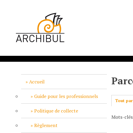
P
a
s
s
e
r
a
u
c
o
n
Parc
t
Accueil
e
n
Guide pour les professionnels
Tout par
u
p
Politique de collecte
Mots-clés
r
i
Règlement
n