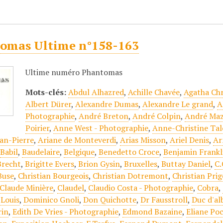
omas Ultime n°158-163
Ultime numéro Phantomas
Mots-clés:
Abdul Alhazred
,
Achille Chavée
,
Agatha Chr
Albert Dürer
,
Alexandre Dumas
,
Alexandre Le grand
,
A
Photographie
,
André Breton
,
André Colpin
,
André Ma
Poirier
,
Anne West - Photographie
,
Anne-Christine Tal
an-Pierre
,
Ariane de Monteverdi
,
Arias Misson
,
Ariel Denis
,
Ar
,
Babil
,
Baudelaire
,
Belgique
,
Benedetto Croce
,
Benjamin Frankl
Brecht
,
Brigitte Evers
,
Brion Gysin
,
Bruxelles
,
Buttay Daniel
,
C.
Buse
,
Christian Bourgeois
,
Christian Dotremont
,
Christian Pri
Claude Minière
,
Claudel
,
Claudio Costa - Photographie
,
Cobra
,
Louis
,
Dominico Gnoli
,
Don Quichotte
,
Dr Fausstroll
,
Duc d'al
rin
,
Edith De Vries - Photographie
,
Edmond Bazaine
,
Eliane Po