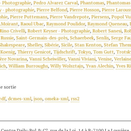
- Photographie
,
Pedro Alvarez Carval
,
Phantomas
,
Phantomas 
y - photographie
,
Pierre Belfond
,
Pierre Hosson
,
Pierre Larous
phie
,
Pierre Puttemans
,
Pierre Vandrepote
,
Piersens
,
Popol Vu
.Moirant
,
Raoul Ubac
,
Raymond Poulidor
,
Raymond Queneau
,
Rino Crivelli
,
Robert Keyser - Photographie
,
Robert Sanesi
,
Ro
,
Russie
,
Saint-Germain-des-près
,
Schaerbeek
,
Senlis
,
Serge Fa
Shakespeare
,
Shelley
,
Sibérie
,
Sicile
,
Stan Kenton
,
Stefan Them
 Koenig
,
Thierry Genicot
,
Tijdschrift
,
Tokyo
,
Tom Gutt
,
Trotsk
ère Novarina
,
Vanni Scheiwiller
,
Vanni Viviani
,
Venise
,
Verlain
ich
,
William Burroughs
,
Willy Wolsztajn
,
Yvan Alechin
,
Yves Ri
e sortie
rdf
,
dcmes-xml
,
json
,
omeka-xml
,
rss2
o
Centre Daily-Bul & C
, rue de la Loi, 14 à B-7100 La Louvière