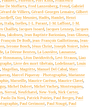
,
Flaubert
,
Florence
,
Fort Knox
,
Francesco
ise De Moffarts
,
Fred Lanzenberg
,
Freud
,
Gabriel
Gérard de Villiers
,
Gérard-Georges Lemaire
,
Gilbert
Gurdjeff
,
Guy Meunier
,
Hadès
,
Hamlet
,
Henri
us
,
Italia
,
Ixelles
,
J-L. Parant
,
J-M. Laffont
,
J-M.
es Chailley
,
Jacques Isoard
,
Jacques Lennep
,
Jacques
lou
,
Jakobsen
,
Jean Baptiste Barionian
,
Jean Glineur
,
-François De Bodt
,
jean-François Gaillotineau
,
Jean-
gen
,
Jerome Bosch
,
Jésus Christ
,
Joseph Noiret
,
Jules
ade
,
La Déesse Benten
,
La Louvière
,
Lausanne
,
er-Hossmann
,
Léon Davidovitch
,
Levi-Strauss
,
Liao
ographe
,
Livre des mort tibétain
,
Lodelinsart
,
Louis
t
,
Magellan
,
Magritte
,
Manuel Del Cabal
,
Marc
queray
,
Marcel Piqueray - Photographie
,
Marianne
aphie
,
Marseille
,
Maurice Carême
,
Maurice Clavel
,
guy
,
Michel Dubret
,
Michel Vachey
,
Montesquieu
,
on
,
Nerval
,
Neufchatel
,
New-York
,
Nick Carter
,
,
Paolo Da Novi
,
Patrick Poirier
,
Paul Berger
,
Paul
otographie
,
Paul Gerimont
,
Paul Nougé
,
Paul