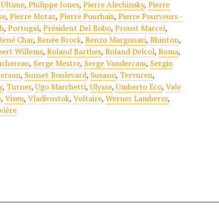
Ultime
,
Philippe Jones
,
Pierre Alechinsky
,
Pierre
se
,
Pierre Motaz
,
Pierre Pourbaix
,
Pierre Pourveurs -
h
,
Portugal
,
Président Del Bobo
,
Proust Marcel
,
René Char
,
Renée Brock
,
Renzo Margonari
,
Rhinton
,
bert Willems
,
Roland Barthes
,
Roland Delcol
,
Roma
,
uchereau
,
Serge Mestre
,
Serge Vandercam
,
Sergio
erson
,
Sunset Boulevard
,
Susano
,
Tervuren
,
y
,
Turner
,
Ugo Marchetti
,
Ulysse
,
Umberto Eco
,
Vale
e
,
Viseu
,
Vladivostok
,
Voltaire
,
Werner Lambersy
,
vière