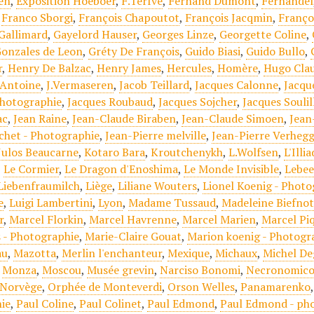
en
,
Exposition Hoeboer
,
F.Terfve
,
Fernand Dumont
,
Fernandel
,
Franco Sborgi
,
François Chapoutot
,
François Jacqmin
,
Franço
Gallimard
,
Gayelord Hauser
,
Georges Linze
,
Georgette Coline
,
onzales de Leon
,
Gréty De François
,
Guido Biasi
,
Guido Bullo
,
r
,
Henry De Balzac
,
Henry James
,
Hercules
,
Homère
,
Hugo Cla
.Antoine
,
J.Vermaseren
,
Jacob Teillard
,
Jacques Calonne
,
Jacqu
Photographie
,
Jacques Roubaud
,
Jacques Sojcher
,
Jacques Soulil
ac
,
Jean Raine
,
Jean-Claude Biraben
,
Jean-Claude Simoen
,
Jean
chet - Photographie
,
Jean-Pierre melville
,
Jean-Pierre Verheg
Julos Beaucarne
,
Kotaro Bara
,
Kroutchenykh
,
L.Wolfsen
,
L'Illi
,
Le Cormier
,
Le Dragon d'Enoshima
,
Le Monde Invisible
,
Lebe
Liebenfraumilch
,
Liège
,
Liliane Wouters
,
Lionel Koenig - Phot
e
,
Luigi Lambertini
,
Lyon
,
Madame Tussaud
,
Madeleine Biefno
r
,
Marcel Florkin
,
Marcel Havrenne
,
Marcel Marien
,
Marcel Pi
 - Photographie
,
Marie-Claire Gouat
,
Marion koenig - Photogr
au
,
Mazotta
,
Merlin l'enchanteur
,
Mexique
,
Michaux
,
Michel De
,
Monza
,
Moscou
,
Musée grevin
,
Narciso Bonomi
,
Necronomic
Norvège
,
Orphée de Monteverdi
,
Orson Welles
,
Panamarenko
ie
,
Paul Coline
,
Paul Colinet
,
Paul Edmond
,
Paul Edmond - ph