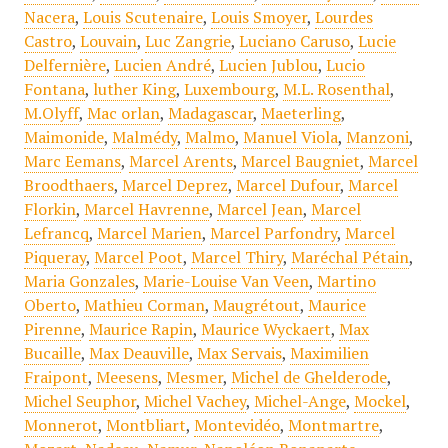
Nacera
,
Louis Scutenaire
,
Louis Smoyer
,
Lourdes
Castro
,
Louvain
,
Luc Zangrie
,
Luciano Caruso
,
Lucie
Delfernière
,
Lucien André
,
Lucien Jublou
,
Lucio
Fontana
,
luther King
,
Luxembourg
,
M.L. Rosenthal
,
M.Olyff
,
Mac orlan
,
Madagascar
,
Maeterling
,
Maimonide
,
Malmédy
,
Malmo
,
Manuel Viola
,
Manzoni
,
Marc Eemans
,
Marcel Arents
,
Marcel Baugniet
,
Marcel
Broodthaers
,
Marcel Deprez
,
Marcel Dufour
,
Marcel
Florkin
,
Marcel Havrenne
,
Marcel Jean
,
Marcel
Lefrancq
,
Marcel Marien
,
Marcel Parfondry
,
Marcel
Piqueray
,
Marcel Poot
,
Marcel Thiry
,
Maréchal Pétain
,
Maria Gonzales
,
Marie-Louise Van Veen
,
Martino
Oberto
,
Mathieu Corman
,
Maugrétout
,
Maurice
Pirenne
,
Maurice Rapin
,
Maurice Wyckaert
,
Max
Bucaille
,
Max Deauville
,
Max Servais
,
Maximilien
Fraipont
,
Meesens
,
Mesmer
,
Michel de Ghelderode
,
Michel Seuphor
,
Michel Vachey
,
Michel-Ange
,
Mockel
,
Monnerot
,
Montbliart
,
Montevidéo
,
Montmartre
,