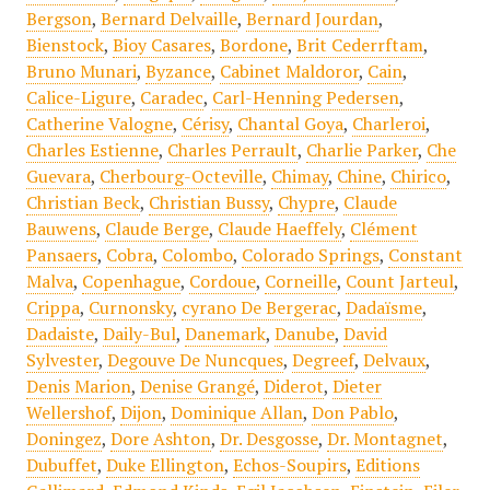
Bergson
,
Bernard Delvaille
,
Bernard Jourdan
,
Bienstock
,
Bioy Casares
,
Bordone
,
Brit Cederrftam
,
Bruno Munari
,
Byzance
,
Cabinet Maldoror
,
Cain
,
Calice-Ligure
,
Caradec
,
Carl-Henning Pedersen
,
Catherine Valogne
,
Cérisy
,
Chantal Goya
,
Charleroi
,
Charles Estienne
,
Charles Perrault
,
Charlie Parker
,
Che
Guevara
,
Cherbourg-Octeville
,
Chimay
,
Chine
,
Chirico
,
Christian Beck
,
Christian Bussy
,
Chypre
,
Claude
Bauwens
,
Claude Berge
,
Claude Haeffely
,
Clément
Pansaers
,
Cobra
,
Colombo
,
Colorado Springs
,
Constant
Malva
,
Copenhague
,
Cordoue
,
Corneille
,
Count Jarteul
,
Crippa
,
Curnonsky
,
cyrano De Bergerac
,
Dadaïsme
,
Dadaiste
,
Daily-Bul
,
Danemark
,
Danube
,
David
Sylvester
,
Degouve De Nuncques
,
Degreef
,
Delvaux
,
Denis Marion
,
Denise Grangé
,
Diderot
,
Dieter
Wellershof
,
Dijon
,
Dominique Allan
,
Don Pablo
,
Doningez
,
Dore Ashton
,
Dr. Desgosse
,
Dr. Montagnet
,
Dubuffet
,
Duke Ellington
,
Echos-Soupirs
,
Editions