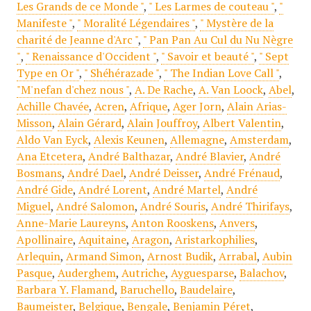
Les Grands de ce Monde "
,
" Les Larmes de couteau "
,
"
Manifeste "
,
" Moralité Légendaires "
,
" Mystère de la
charité de Jeanne d'Arc "
,
" Pan Pan Au Cul du Nu Nègre
"
,
" Renaissance d'Occident "
,
" Savoir et beauté "
,
" Sept
Type en Or "
,
" Shéhérazade "
,
" The Indian Love Call "
,
"M'nefan d'chez nous "
,
A. De Rache
,
A. Van Loock
,
Abel
,
Achille Chavée
,
Acren
,
Afrique
,
Ager Jorn
,
Alain Arias-
Misson
,
Alain Gérard
,
Alain Jouffroy
,
Albert Valentin
,
Aldo Van Eyck
,
Alexis Keunen
,
Allemagne
,
Amsterdam
,
Ana Etcetera
,
André Balthazar
,
André Blavier
,
André
Bosmans
,
André Dael
,
André Deisser
,
André Frénaud
,
André Gide
,
André Lorent
,
André Martel
,
André
Miguel
,
André Salomon
,
André Souris
,
André Thirifays
,
Anne-Marie Laureyns
,
Anton Rooskens
,
Anvers
,
Apollinaire
,
Aquitaine
,
Aragon
,
Aristarkophilies
,
Arlequin
,
Armand Simon
,
Arnost Budik
,
Arrabal
,
Aubin
Pasque
,
Auderghem
,
Autriche
,
Ayguesparse
,
Balachov
,
Barbara Y. Flamand
,
Baruchello
,
Baudelaire
,
Baumeister
,
Belgique
,
Bengale
,
Benjamin Péret
,