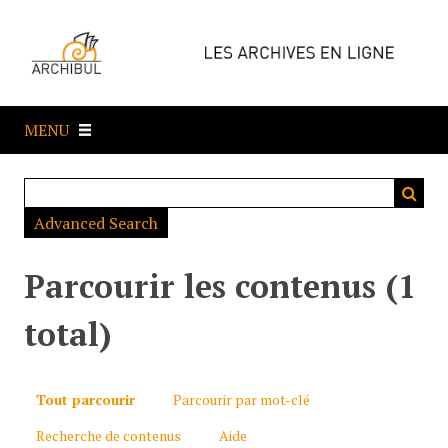
P
a
s
s
e
MENU
r
a
u
c
Advanced Search
o
n
t
Parcourir les contenus (1
e
n
total)
u
p
r
Tout parcourir
Parcourir par mot-clé
i
Recherche de contenus
Aide
n