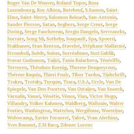
Roger Van De Wouver
,
Roland Topor
,
Rosa
Luxembourg
,
Roy Albion
,
Rutebeuf
,
S.Sasson
,
Saint-
Elme
,
Saint-Merry
,
Salomon Reinach
,
San-Antonio
,
Sander Pierron
,
Satan
,
Seghers
,
Serge Creuz
,
Serge
Doring
,
Serge Fauchereau
,
Sergio Dangelo
,
Servranckx
,
Socrate
,
Song Mi
,
Sotheby
,
Soupault
,
Spa
,
Spoerri
,
Stakhanov
,
Stan Kenton
,
Stavelot
,
Stéphane Mallarmé
,
Stromboli
,
Suède
,
Suisse
,
Surréalisme
,
Suzi Gablik
,
Svavar Gudnason
,
Taijiri
,
Tania Balachova
,
Ténériffe
,
Tervuren
,
Théodore Koenig
,
Therese Desqueyroux
,
Thérese Raquin
,
Thieri Foulc
,
Tibor Tardos
,
Tijdschrift
,
Trokes
,
Trotsky
,
Turquie
,
Tzara
,
U.S.A
,
Uccle
,
Van De
Spiegele
,
Van Den Poorten
,
Van Ostaijen
,
Van Snoeck
,
Varnalis
,
Vasari
,
Vénétie
,
Vénus
,
Vian
,
Victor Hugo
,
Villandry
,
Volker Kahmen
,
Waldberg
,
Wallonie
,
Walter
Fostier
,
Washington
,
Waterloo
,
Wergifosse
,
Woestijne
,
Wolvecamp
,
Xavier Forneret
,
Yahvé
,
Yvan Alechine
,
Yves Boussut
,
Z.M Bacq
,
Zdenec Lorenc