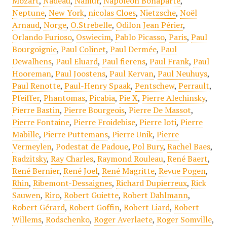
Mozart
,
Nadeau
,
Namur
,
Napoléon Bonaparte
,
Neptune
,
New York
,
nicolas Cloes
,
Nietzsche
,
Noël
Arnaud
,
Norge
,
O.Strebelle
,
Odilon Jean Périer
,
Orlando Furioso
,
Oswiecim
,
Pablo Picasso
,
Paris
,
Paul
Bourgoignie
,
Paul Colinet
,
Paul Dermée
,
Paul
Dewalhens
,
Paul Eluard
,
Paul fierens
,
Paul Frank
,
Paul
Hooreman
,
Paul Joostens
,
Paul Kervan
,
Paul Neuhuys
,
Paul Renotte
,
Paul-Henry Spaak
,
Pentschew
,
Perrault
,
Pfeiffer
,
Phantomas
,
Picabia
,
Pie X
,
Pierre Alechinsky
,
Pierre Bastin
,
Pierre Bourgeois
,
Pierre De Massot
,
Pierre Fontaine
,
Pierre Froidebise
,
Pierre loti
,
Pierre
Mabille
,
Pierre Puttemans
,
Pierre Unik
,
Pierre
Vermeylen
,
Podestat de Padoue
,
Pol Bury
,
Rachel Baes
,
Radzitsky
,
Ray Charles
,
Raymond Rouleau
,
René Baert
,
René Bernier
,
René Joel
,
René Magritte
,
Revue Pogen
,
Rhin
,
Ribemont-Dessaignes
,
Richard Dupierreux
,
Rick
Sauwen
,
Riro
,
Robert Guiette
,
Robert Dahlmann
,
Robert Gérard
,
Robert Goffin
,
Robert Liard
,
Robert
Willems
,
Rodschenko
,
Roger Averlaete
,
Roger Somville
,