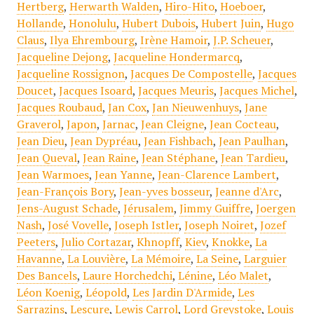
Hertberg
,
Herwarth Walden
,
Hiro-Hito
,
Hoeboer
,
Hollande
,
Honolulu
,
Hubert Dubois
,
Hubert Juin
,
Hugo
Claus
,
Ilya Ehrembourg
,
Irène Hamoir
,
J.P. Scheuer
,
Jacqueline Dejong
,
Jacqueline Hondermarcq
,
Jacqueline Rossignon
,
Jacques De Compostelle
,
Jacques
Doucet
,
Jacques Isoard
,
Jacques Meuris
,
Jacques Michel
,
Jacques Roubaud
,
Jan Cox
,
Jan Nieuwenhuys
,
Jane
Graverol
,
Japon
,
Jarnac
,
Jean Cleigne
,
Jean Cocteau
,
Jean Dieu
,
Jean Dypréau
,
Jean Fishbach
,
Jean Paulhan
,
Jean Queval
,
Jean Raine
,
Jean Stéphane
,
Jean Tardieu
,
Jean Warmoes
,
Jean Yanne
,
Jean-Clarence Lambert
,
Jean-François Bory
,
Jean-yves bosseur
,
Jeanne d'Arc
,
Jens-August Schade
,
Jérusalem
,
Jimmy Guiffre
,
Joergen
Nash
,
José Vovelle
,
Joseph Istler
,
Joseph Noiret
,
Jozef
Peeters
,
Julio Cortazar
,
Khnopff
,
Kiev
,
Knokke
,
La
Havanne
,
La Louvière
,
La Mémoire
,
La Seine
,
Larguier
Des Bancels
,
Laure Horchedchi
,
Lénine
,
Léo Malet
,
Léon Koenig
,
Léopold
,
Les Jardin D'Armide
,
Les
Sarrazins
,
Lescure
,
Lewis Carrol
,
Lord Greystoke
,
Louis