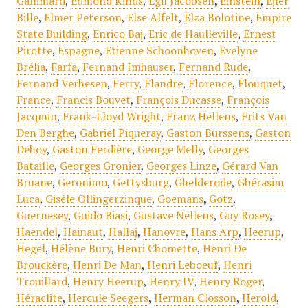
Gallimard
,
Edmond Kinds
,
Egil Jacobsen
,
Einstein
,
Ejler
Bille
,
Elmer Peterson
,
Else Alfelt
,
Elza Bolotine
,
Empire
State Building
,
Enrico Baj
,
Eric de Haulleville
,
Ernest
Pirotte
,
Espagne
,
Etienne Schoonhoven
,
Evelyne
Brélia
,
Farfa
,
Fernand Imhauser
,
Fernand Rude
,
Fernand Verhesen
,
Ferry
,
Flandre
,
Florence
,
Flouquet
,
France
,
Francis Bouvet
,
François Ducasse
,
François
Jacqmin
,
Frank-Lloyd Wright
,
Franz Hellens
,
Frits Van
Den Berghe
,
Gabriel Piqueray
,
Gaston Burssens
,
Gaston
Dehoy
,
Gaston Ferdière
,
George Melly
,
Georges
Bataille
,
Georges Gronier
,
Georges Linze
,
Gérard Van
Bruane
,
Geronimo
,
Gettysburg
,
Ghelderode
,
Ghérasim
Luca
,
Gisèle Ollingerzinque
,
Goemans
,
Gotz
,
Guernesey
,
Guido Biasi
,
Gustave Nellens
,
Guy Rosey
,
Haendel
,
Hainaut
,
Hallaj
,
Hanovre
,
Hans Arp
,
Heerup
,
Hegel
,
Hélène Bury
,
Henri Chomette
,
Henri De
Brouckère
,
Henri De Man
,
Henri Leboeuf
,
Henri
Trouillard
,
Henry Heerup
,
Henry IV
,
Henry Roger
,
Héraclite
,
Hercule Seegers
,
Herman Closson
,
Herold
,