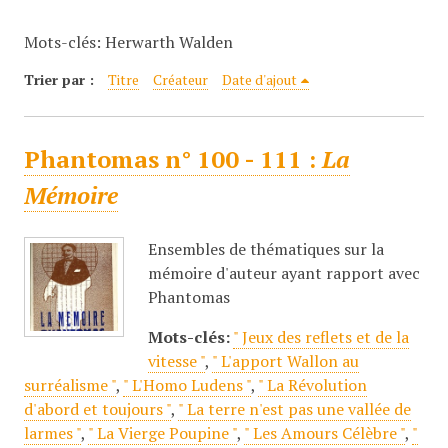
c
Mots-clés: Herwarth Walden
i
p
Trier par :
Titre
Créateur
Date d'ajout
a
l
Phantomas n° 100 - 111 :
La
Mémoire
Ensembles de thématiques sur la
mémoire d'auteur ayant rapport avec
Phantomas
Mots-clés:
" Jeux des reflets et de la
vitesse "
,
" L'apport Wallon au
surréalisme "
,
" L'Homo Ludens "
,
" La Révolution
d'abord et toujours "
,
" La terre n'est pas une vallée de
larmes "
,
" La Vierge Poupine "
,
" Les Amours Célèbre "
,
"