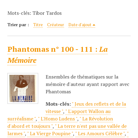
c
Mots-clés: Tibor Tardos
i
p
Trier par :
Titre
Créateur
Date d'ajout
a
l
Phantomas n° 100 - 111 :
La
Mémoire
Ensembles de thématiques sur la
mémoire d'auteur ayant rapport avec
Phantomas
Mots-clés:
" Jeux des reflets et de la
vitesse "
,
" L'apport Wallon au
surréalisme "
,
" L'Homo Ludens "
,
" La Révolution
d'abord et toujours "
,
" La terre n'est pas une vallée de
larmes "
,
" La Vierge Poupine "
,
" Les Amours Célèbre "
,
"