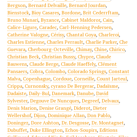
Bergson
,
Bernard Delvaille
,
Bernard Jourdan
,
Bienstock
,
Bioy Casares
,
Bordone
,
Brit Cederrftam
,
Bruno Munari
,
Byzance
,
Cabinet Maldoror
,
Cain
,
Calice-Ligure
,
Caradec
,
Carl-Henning Pedersen
,
Catherine Valogne
,
Cérisy
,
Chantal Goya
,
Charleroi
,
Charles Estienne
,
Charles Perrault
,
Charlie Parker
,
Che
Guevara
,
Cherbourg-Octeville
,
Chimay
,
Chine
,
Chirico
,
Christian Beck
,
Christian Bussy
,
Chypre
,
Claude
Bauwens
,
Claude Berge
,
Claude Haeffely
,
Clément
Pansaers
,
Cobra
,
Colombo
,
Colorado Springs
,
Constant
Malva
,
Copenhague
,
Cordoue
,
Corneille
,
Count Jarteul
,
Crippa
,
Curnonsky
,
cyrano De Bergerac
,
Dadaïsme
,
Dadaiste
,
Daily-Bul
,
Danemark
,
Danube
,
David
Sylvester
,
Degouve De Nuncques
,
Degreef
,
Delvaux
,
Denis Marion
,
Denise Grangé
,
Diderot
,
Dieter
Wellershof
,
Dijon
,
Dominique Allan
,
Don Pablo
,
Doningez
,
Dore Ashton
,
Dr. Desgosse
,
Dr. Montagnet
,
Dubuffet
,
Duke Ellington
,
Echos-Soupirs
,
Editions