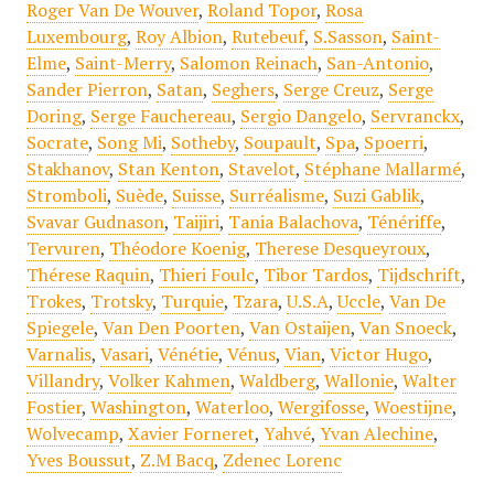
Roger Van De Wouver
,
Roland Topor
,
Rosa
Luxembourg
,
Roy Albion
,
Rutebeuf
,
S.Sasson
,
Saint-
Elme
,
Saint-Merry
,
Salomon Reinach
,
San-Antonio
,
Sander Pierron
,
Satan
,
Seghers
,
Serge Creuz
,
Serge
Doring
,
Serge Fauchereau
,
Sergio Dangelo
,
Servranckx
,
Socrate
,
Song Mi
,
Sotheby
,
Soupault
,
Spa
,
Spoerri
,
Stakhanov
,
Stan Kenton
,
Stavelot
,
Stéphane Mallarmé
,
Stromboli
,
Suède
,
Suisse
,
Surréalisme
,
Suzi Gablik
,
Svavar Gudnason
,
Taijiri
,
Tania Balachova
,
Ténériffe
,
Tervuren
,
Théodore Koenig
,
Therese Desqueyroux
,
Thérese Raquin
,
Thieri Foulc
,
Tibor Tardos
,
Tijdschrift
,
Trokes
,
Trotsky
,
Turquie
,
Tzara
,
U.S.A
,
Uccle
,
Van De
Spiegele
,
Van Den Poorten
,
Van Ostaijen
,
Van Snoeck
,
Varnalis
,
Vasari
,
Vénétie
,
Vénus
,
Vian
,
Victor Hugo
,
Villandry
,
Volker Kahmen
,
Waldberg
,
Wallonie
,
Walter
Fostier
,
Washington
,
Waterloo
,
Wergifosse
,
Woestijne
,
Wolvecamp
,
Xavier Forneret
,
Yahvé
,
Yvan Alechine
,
Yves Boussut
,
Z.M Bacq
,
Zdenec Lorenc