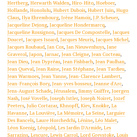
Hertberg
,
Herwarth Walden
,
Hiro-Hito
,
Hoeboer
,
Hollande
,
Honolulu
,
Hubert Dubois
,
Hubert Juin
,
Hugo
Claus
,
Ilya Ehrembourg
,
Irène Hamoir
,
J.P. Scheuer
,
Jacqueline Dejong
,
Jacqueline Hondermarcq
,
Jacqueline Rossignon
,
Jacques De Compostelle
,
Jacques
Doucet
,
Jacques Isoard
,
Jacques Meuris
,
Jacques Michel
,
Jacques Roubaud
,
Jan Cox
,
Jan Nieuwenhuys
,
Jane
Graverol
,
Japon
,
Jarnac
,
Jean Cleigne
,
Jean Cocteau
,
Jean Dieu
,
Jean Dypréau
,
Jean Fishbach
,
Jean Paulhan
,
Jean Queval
,
Jean Raine
,
Jean Stéphane
,
Jean Tardieu
,
Jean Warmoes
,
Jean Yanne
,
Jean-Clarence Lambert
,
Jean-François Bory
,
Jean-yves bosseur
,
Jeanne d'Arc
,
Jens-August Schade
,
Jérusalem
,
Jimmy Guiffre
,
Joergen
Nash
,
José Vovelle
,
Joseph Istler
,
Joseph Noiret
,
Jozef
Peeters
,
Julio Cortazar
,
Khnopff
,
Kiev
,
Knokke
,
La
Havanne
,
La Louvière
,
La Mémoire
,
La Seine
,
Larguier
Des Bancels
,
Laure Horchedchi
,
Lénine
,
Léo Malet
,
Léon Koenig
,
Léopold
,
Les Jardin D'Armide
,
Les
Sarrazins
,
Lescure
,
Lewis Carrol
,
Lord Greystoke
,
Louis