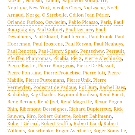
Mozart
,
Nadeau
,
Namur
,
Napoléon Bonaparte
,
Neptune
,
New York
,
nicolas Cloes
,
Nietzsche
,
Noël
Arnaud
,
Norge
,
O.Strebelle
,
Odilon Jean Périer
,
Orlando Furioso
,
Oswiecim
,
Pablo Picasso
,
Paris
,
Paul
Bourgoignie
,
Paul Colinet
,
Paul Dermée
,
Paul
Dewalhens
,
Paul Eluard
,
Paul fierens
,
Paul Frank
,
Paul
Hooreman
,
Paul Joostens
,
Paul Kervan
,
Paul Neuhuys
,
Paul Renotte
,
Paul-Henry Spaak
,
Pentschew
,
Perrault
,
Pfeiffer
,
Phantomas
,
Picabia
,
Pie X
,
Pierre Alechinsky
,
Pierre Bastin
,
Pierre Bourgeois
,
Pierre De Massot
,
Pierre Fontaine
,
Pierre Froidebise
,
Pierre loti
,
Pierre
Mabille
,
Pierre Puttemans
,
Pierre Unik
,
Pierre
Vermeylen
,
Podestat de Padoue
,
Pol Bury
,
Rachel Baes
,
Radzitsky
,
Ray Charles
,
Raymond Rouleau
,
René Baert
,
René Bernier
,
René Joel
,
René Magritte
,
Revue Pogen
,
Rhin
,
Ribemont-Dessaignes
,
Richard Dupierreux
,
Rick
Sauwen
,
Riro
,
Robert Guiette
,
Robert Dahlmann
,
Robert Gérard
,
Robert Goffin
,
Robert Liard
,
Robert
Willems
,
Rodschenko
,
Roger Averlaete
,
Roger Somville
,