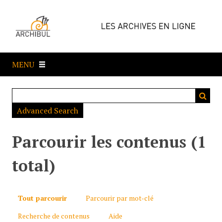
P
a
s
s
e
MENU
r
a
u
c
Advanced Search
o
n
t
Parcourir les contenus (1
e
n
total)
u
p
r
Tout parcourir
Parcourir par mot-clé
i
Recherche de contenus
Aide
n