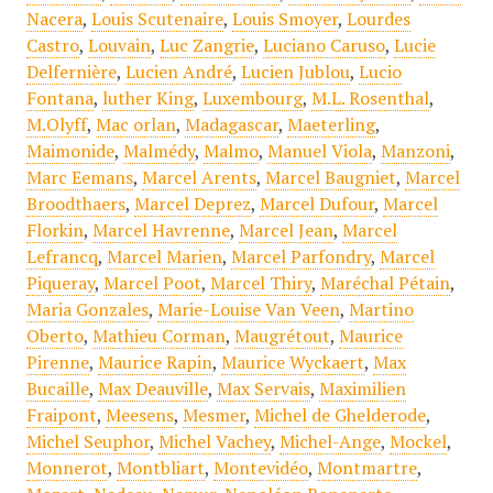
Nacera
,
Louis Scutenaire
,
Louis Smoyer
,
Lourdes
Castro
,
Louvain
,
Luc Zangrie
,
Luciano Caruso
,
Lucie
Delfernière
,
Lucien André
,
Lucien Jublou
,
Lucio
Fontana
,
luther King
,
Luxembourg
,
M.L. Rosenthal
,
M.Olyff
,
Mac orlan
,
Madagascar
,
Maeterling
,
Maimonide
,
Malmédy
,
Malmo
,
Manuel Viola
,
Manzoni
,
Marc Eemans
,
Marcel Arents
,
Marcel Baugniet
,
Marcel
Broodthaers
,
Marcel Deprez
,
Marcel Dufour
,
Marcel
Florkin
,
Marcel Havrenne
,
Marcel Jean
,
Marcel
Lefrancq
,
Marcel Marien
,
Marcel Parfondry
,
Marcel
Piqueray
,
Marcel Poot
,
Marcel Thiry
,
Maréchal Pétain
,
Maria Gonzales
,
Marie-Louise Van Veen
,
Martino
Oberto
,
Mathieu Corman
,
Maugrétout
,
Maurice
Pirenne
,
Maurice Rapin
,
Maurice Wyckaert
,
Max
Bucaille
,
Max Deauville
,
Max Servais
,
Maximilien
Fraipont
,
Meesens
,
Mesmer
,
Michel de Ghelderode
,
Michel Seuphor
,
Michel Vachey
,
Michel-Ange
,
Mockel
,
Monnerot
,
Montbliart
,
Montevidéo
,
Montmartre
,