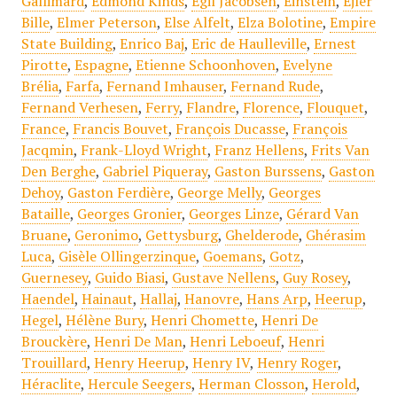
Gallimard
,
Edmond Kinds
,
Egil Jacobsen
,
Einstein
,
Ejler
Bille
,
Elmer Peterson
,
Else Alfelt
,
Elza Bolotine
,
Empire
State Building
,
Enrico Baj
,
Eric de Haulleville
,
Ernest
Pirotte
,
Espagne
,
Etienne Schoonhoven
,
Evelyne
Brélia
,
Farfa
,
Fernand Imhauser
,
Fernand Rude
,
Fernand Verhesen
,
Ferry
,
Flandre
,
Florence
,
Flouquet
,
France
,
Francis Bouvet
,
François Ducasse
,
François
Jacqmin
,
Frank-Lloyd Wright
,
Franz Hellens
,
Frits Van
Den Berghe
,
Gabriel Piqueray
,
Gaston Burssens
,
Gaston
Dehoy
,
Gaston Ferdière
,
George Melly
,
Georges
Bataille
,
Georges Gronier
,
Georges Linze
,
Gérard Van
Bruane
,
Geronimo
,
Gettysburg
,
Ghelderode
,
Ghérasim
Luca
,
Gisèle Ollingerzinque
,
Goemans
,
Gotz
,
Guernesey
,
Guido Biasi
,
Gustave Nellens
,
Guy Rosey
,
Haendel
,
Hainaut
,
Hallaj
,
Hanovre
,
Hans Arp
,
Heerup
,
Hegel
,
Hélène Bury
,
Henri Chomette
,
Henri De
Brouckère
,
Henri De Man
,
Henri Leboeuf
,
Henri
Trouillard
,
Henry Heerup
,
Henry IV
,
Henry Roger
,
Héraclite
,
Hercule Seegers
,
Herman Closson
,
Herold
,