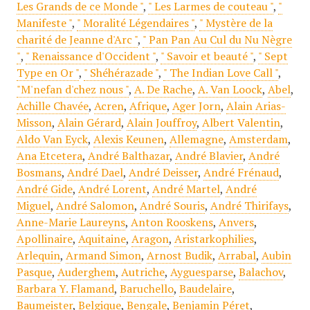
Les Grands de ce Monde "
,
" Les Larmes de couteau "
,
"
Manifeste "
,
" Moralité Légendaires "
,
" Mystère de la
charité de Jeanne d'Arc "
,
" Pan Pan Au Cul du Nu Nègre
"
,
" Renaissance d'Occident "
,
" Savoir et beauté "
,
" Sept
Type en Or "
,
" Shéhérazade "
,
" The Indian Love Call "
,
"M'nefan d'chez nous "
,
A. De Rache
,
A. Van Loock
,
Abel
,
Achille Chavée
,
Acren
,
Afrique
,
Ager Jorn
,
Alain Arias-
Misson
,
Alain Gérard
,
Alain Jouffroy
,
Albert Valentin
,
Aldo Van Eyck
,
Alexis Keunen
,
Allemagne
,
Amsterdam
,
Ana Etcetera
,
André Balthazar
,
André Blavier
,
André
Bosmans
,
André Dael
,
André Deisser
,
André Frénaud
,
André Gide
,
André Lorent
,
André Martel
,
André
Miguel
,
André Salomon
,
André Souris
,
André Thirifays
,
Anne-Marie Laureyns
,
Anton Rooskens
,
Anvers
,
Apollinaire
,
Aquitaine
,
Aragon
,
Aristarkophilies
,
Arlequin
,
Armand Simon
,
Arnost Budik
,
Arrabal
,
Aubin
Pasque
,
Auderghem
,
Autriche
,
Ayguesparse
,
Balachov
,
Barbara Y. Flamand
,
Baruchello
,
Baudelaire
,
Baumeister
,
Belgique
,
Bengale
,
Benjamin Péret
,