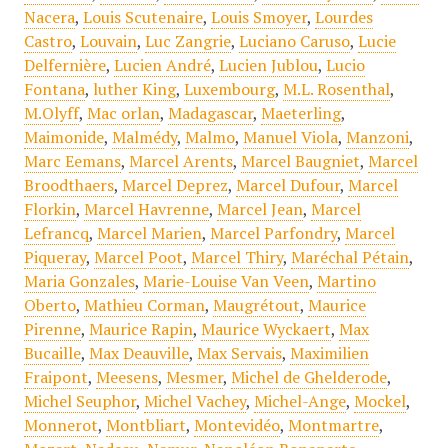
Nacera
,
Louis Scutenaire
,
Louis Smoyer
,
Lourdes
Castro
,
Louvain
,
Luc Zangrie
,
Luciano Caruso
,
Lucie
Delfernière
,
Lucien André
,
Lucien Jublou
,
Lucio
Fontana
,
luther King
,
Luxembourg
,
M.L. Rosenthal
,
M.Olyff
,
Mac orlan
,
Madagascar
,
Maeterling
,
Maimonide
,
Malmédy
,
Malmo
,
Manuel Viola
,
Manzoni
,
Marc Eemans
,
Marcel Arents
,
Marcel Baugniet
,
Marcel
Broodthaers
,
Marcel Deprez
,
Marcel Dufour
,
Marcel
Florkin
,
Marcel Havrenne
,
Marcel Jean
,
Marcel
Lefrancq
,
Marcel Marien
,
Marcel Parfondry
,
Marcel
Piqueray
,
Marcel Poot
,
Marcel Thiry
,
Maréchal Pétain
,
Maria Gonzales
,
Marie-Louise Van Veen
,
Martino
Oberto
,
Mathieu Corman
,
Maugrétout
,
Maurice
Pirenne
,
Maurice Rapin
,
Maurice Wyckaert
,
Max
Bucaille
,
Max Deauville
,
Max Servais
,
Maximilien
Fraipont
,
Meesens
,
Mesmer
,
Michel de Ghelderode
,
Michel Seuphor
,
Michel Vachey
,
Michel-Ange
,
Mockel
,
Monnerot
,
Montbliart
,
Montevidéo
,
Montmartre
,