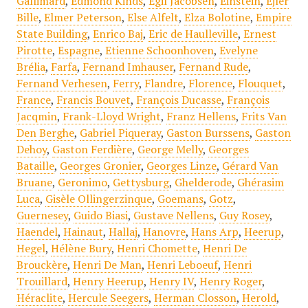
Gallimard
,
Edmond Kinds
,
Egil Jacobsen
,
Einstein
,
Ejler
Bille
,
Elmer Peterson
,
Else Alfelt
,
Elza Bolotine
,
Empire
State Building
,
Enrico Baj
,
Eric de Haulleville
,
Ernest
Pirotte
,
Espagne
,
Etienne Schoonhoven
,
Evelyne
Brélia
,
Farfa
,
Fernand Imhauser
,
Fernand Rude
,
Fernand Verhesen
,
Ferry
,
Flandre
,
Florence
,
Flouquet
,
France
,
Francis Bouvet
,
François Ducasse
,
François
Jacqmin
,
Frank-Lloyd Wright
,
Franz Hellens
,
Frits Van
Den Berghe
,
Gabriel Piqueray
,
Gaston Burssens
,
Gaston
Dehoy
,
Gaston Ferdière
,
George Melly
,
Georges
Bataille
,
Georges Gronier
,
Georges Linze
,
Gérard Van
Bruane
,
Geronimo
,
Gettysburg
,
Ghelderode
,
Ghérasim
Luca
,
Gisèle Ollingerzinque
,
Goemans
,
Gotz
,
Guernesey
,
Guido Biasi
,
Gustave Nellens
,
Guy Rosey
,
Haendel
,
Hainaut
,
Hallaj
,
Hanovre
,
Hans Arp
,
Heerup
,
Hegel
,
Hélène Bury
,
Henri Chomette
,
Henri De
Brouckère
,
Henri De Man
,
Henri Leboeuf
,
Henri
Trouillard
,
Henry Heerup
,
Henry IV
,
Henry Roger
,
Héraclite
,
Hercule Seegers
,
Herman Closson
,
Herold
,