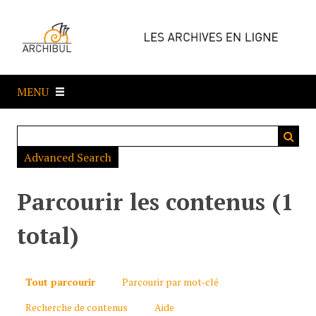
P
a
s
s
e
MENU
r
a
u
c
Advanced Search
o
n
t
Parcourir les contenus (1
e
n
total)
u
p
r
Tout parcourir
Parcourir par mot-clé
i
Recherche de contenus
Aide
n