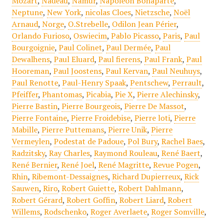
Mozart
,
Nadeau
,
Namur
,
Napoléon Bonaparte
,
Neptune
,
New York
,
nicolas Cloes
,
Nietzsche
,
Noël
Arnaud
,
Norge
,
O.Strebelle
,
Odilon Jean Périer
,
Orlando Furioso
,
Oswiecim
,
Pablo Picasso
,
Paris
,
Paul
Bourgoignie
,
Paul Colinet
,
Paul Dermée
,
Paul
Dewalhens
,
Paul Eluard
,
Paul fierens
,
Paul Frank
,
Paul
Hooreman
,
Paul Joostens
,
Paul Kervan
,
Paul Neuhuys
,
Paul Renotte
,
Paul-Henry Spaak
,
Pentschew
,
Perrault
,
Pfeiffer
,
Phantomas
,
Picabia
,
Pie X
,
Pierre Alechinsky
,
Pierre Bastin
,
Pierre Bourgeois
,
Pierre De Massot
,
Pierre Fontaine
,
Pierre Froidebise
,
Pierre loti
,
Pierre
Mabille
,
Pierre Puttemans
,
Pierre Unik
,
Pierre
Vermeylen
,
Podestat de Padoue
,
Pol Bury
,
Rachel Baes
,
Radzitsky
,
Ray Charles
,
Raymond Rouleau
,
René Baert
,
René Bernier
,
René Joel
,
René Magritte
,
Revue Pogen
,
Rhin
,
Ribemont-Dessaignes
,
Richard Dupierreux
,
Rick
Sauwen
,
Riro
,
Robert Guiette
,
Robert Dahlmann
,
Robert Gérard
,
Robert Goffin
,
Robert Liard
,
Robert
Willems
,
Rodschenko
,
Roger Averlaete
,
Roger Somville
,