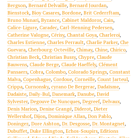
Bergson
,
Bernard Delvaille
,
Bernard Jourdan
,
Bienstock
,
Bioy Casares
,
Bordone
,
Brit Cederrftam
,
Bruno Munari
,
Byzance
,
Cabinet Maldoror
,
Cain
,
Calice-Ligure
,
Caradec
,
Carl-Henning Pedersen
,
Catherine Valogne
,
Cérisy
,
Chantal Goya
,
Charleroi
,
Charles Estienne
,
Charles Perrault
,
Charlie Parker
,
Che
Guevara
,
Cherbourg-Octeville
,
Chimay
,
Chine
,
Chirico
,
Christian Beck
,
Christian Bussy
,
Chypre
,
Claude
Bauwens
,
Claude Berge
,
Claude Haeffely
,
Clément
Pansaers
,
Cobra
,
Colombo
,
Colorado Springs
,
Constant
Malva
,
Copenhague
,
Cordoue
,
Corneille
,
Count Jarteul
,
Crippa
,
Curnonsky
,
cyrano De Bergerac
,
Dadaïsme
,
Dadaiste
,
Daily-Bul
,
Danemark
,
Danube
,
David
Sylvester
,
Degouve De Nuncques
,
Degreef
,
Delvaux
,
Denis Marion
,
Denise Grangé
,
Diderot
,
Dieter
Wellershof
,
Dijon
,
Dominique Allan
,
Don Pablo
,
Doningez
,
Dore Ashton
,
Dr. Desgosse
,
Dr. Montagnet
,
Dubuffet
,
Duke Ellington
,
Echos-Soupirs
,
Editions