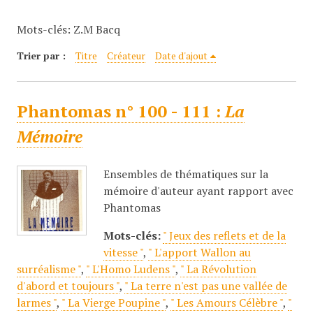
c
Mots-clés: Z.M Bacq
i
p
Trier par :
Titre
Créateur
Date d'ajout
a
l
Phantomas n° 100 - 111 :
La
Mémoire
Ensembles de thématiques sur la
mémoire d'auteur ayant rapport avec
Phantomas
Mots-clés:
" Jeux des reflets et de la
vitesse "
,
" L'apport Wallon au
surréalisme "
,
" L'Homo Ludens "
,
" La Révolution
d'abord et toujours "
,
" La terre n'est pas une vallée de
larmes "
,
" La Vierge Poupine "
,
" Les Amours Célèbre "
,
"