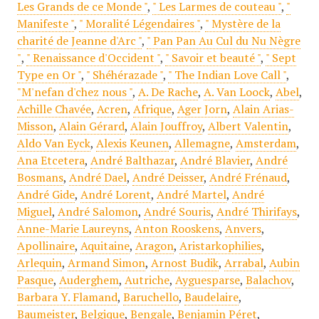
Les Grands de ce Monde "
,
" Les Larmes de couteau "
,
"
Manifeste "
,
" Moralité Légendaires "
,
" Mystère de la
charité de Jeanne d'Arc "
,
" Pan Pan Au Cul du Nu Nègre
"
,
" Renaissance d'Occident "
,
" Savoir et beauté "
,
" Sept
Type en Or "
,
" Shéhérazade "
,
" The Indian Love Call "
,
"M'nefan d'chez nous "
,
A. De Rache
,
A. Van Loock
,
Abel
,
Achille Chavée
,
Acren
,
Afrique
,
Ager Jorn
,
Alain Arias-
Misson
,
Alain Gérard
,
Alain Jouffroy
,
Albert Valentin
,
Aldo Van Eyck
,
Alexis Keunen
,
Allemagne
,
Amsterdam
,
Ana Etcetera
,
André Balthazar
,
André Blavier
,
André
Bosmans
,
André Dael
,
André Deisser
,
André Frénaud
,
André Gide
,
André Lorent
,
André Martel
,
André
Miguel
,
André Salomon
,
André Souris
,
André Thirifays
,
Anne-Marie Laureyns
,
Anton Rooskens
,
Anvers
,
Apollinaire
,
Aquitaine
,
Aragon
,
Aristarkophilies
,
Arlequin
,
Armand Simon
,
Arnost Budik
,
Arrabal
,
Aubin
Pasque
,
Auderghem
,
Autriche
,
Ayguesparse
,
Balachov
,
Barbara Y. Flamand
,
Baruchello
,
Baudelaire
,
Baumeister
,
Belgique
,
Bengale
,
Benjamin Péret
,