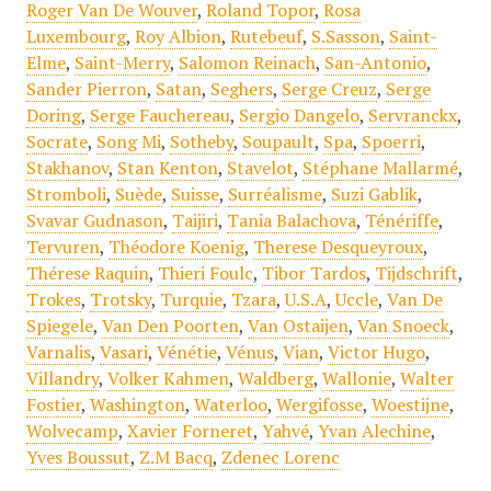
Roger Van De Wouver
,
Roland Topor
,
Rosa
Luxembourg
,
Roy Albion
,
Rutebeuf
,
S.Sasson
,
Saint-
Elme
,
Saint-Merry
,
Salomon Reinach
,
San-Antonio
,
Sander Pierron
,
Satan
,
Seghers
,
Serge Creuz
,
Serge
Doring
,
Serge Fauchereau
,
Sergio Dangelo
,
Servranckx
,
Socrate
,
Song Mi
,
Sotheby
,
Soupault
,
Spa
,
Spoerri
,
Stakhanov
,
Stan Kenton
,
Stavelot
,
Stéphane Mallarmé
,
Stromboli
,
Suède
,
Suisse
,
Surréalisme
,
Suzi Gablik
,
Svavar Gudnason
,
Taijiri
,
Tania Balachova
,
Ténériffe
,
Tervuren
,
Théodore Koenig
,
Therese Desqueyroux
,
Thérese Raquin
,
Thieri Foulc
,
Tibor Tardos
,
Tijdschrift
,
Trokes
,
Trotsky
,
Turquie
,
Tzara
,
U.S.A
,
Uccle
,
Van De
Spiegele
,
Van Den Poorten
,
Van Ostaijen
,
Van Snoeck
,
Varnalis
,
Vasari
,
Vénétie
,
Vénus
,
Vian
,
Victor Hugo
,
Villandry
,
Volker Kahmen
,
Waldberg
,
Wallonie
,
Walter
Fostier
,
Washington
,
Waterloo
,
Wergifosse
,
Woestijne
,
Wolvecamp
,
Xavier Forneret
,
Yahvé
,
Yvan Alechine
,
Yves Boussut
,
Z.M Bacq
,
Zdenec Lorenc