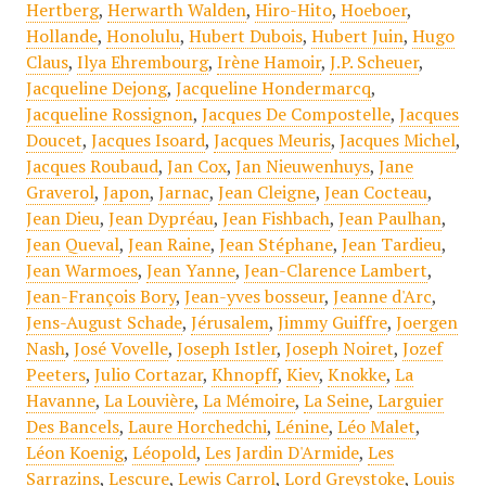
Hertberg
,
Herwarth Walden
,
Hiro-Hito
,
Hoeboer
,
Hollande
,
Honolulu
,
Hubert Dubois
,
Hubert Juin
,
Hugo
Claus
,
Ilya Ehrembourg
,
Irène Hamoir
,
J.P. Scheuer
,
Jacqueline Dejong
,
Jacqueline Hondermarcq
,
Jacqueline Rossignon
,
Jacques De Compostelle
,
Jacques
Doucet
,
Jacques Isoard
,
Jacques Meuris
,
Jacques Michel
,
Jacques Roubaud
,
Jan Cox
,
Jan Nieuwenhuys
,
Jane
Graverol
,
Japon
,
Jarnac
,
Jean Cleigne
,
Jean Cocteau
,
Jean Dieu
,
Jean Dypréau
,
Jean Fishbach
,
Jean Paulhan
,
Jean Queval
,
Jean Raine
,
Jean Stéphane
,
Jean Tardieu
,
Jean Warmoes
,
Jean Yanne
,
Jean-Clarence Lambert
,
Jean-François Bory
,
Jean-yves bosseur
,
Jeanne d'Arc
,
Jens-August Schade
,
Jérusalem
,
Jimmy Guiffre
,
Joergen
Nash
,
José Vovelle
,
Joseph Istler
,
Joseph Noiret
,
Jozef
Peeters
,
Julio Cortazar
,
Khnopff
,
Kiev
,
Knokke
,
La
Havanne
,
La Louvière
,
La Mémoire
,
La Seine
,
Larguier
Des Bancels
,
Laure Horchedchi
,
Lénine
,
Léo Malet
,
Léon Koenig
,
Léopold
,
Les Jardin D'Armide
,
Les
Sarrazins
,
Lescure
,
Lewis Carrol
,
Lord Greystoke
,
Louis