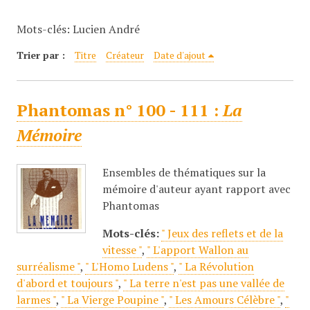
c
Mots-clés: Lucien André
i
p
Trier par :
Titre
Créateur
Date d'ajout
a
l
Phantomas n° 100 - 111 :
La
Mémoire
Ensembles de thématiques sur la
mémoire d'auteur ayant rapport avec
Phantomas
Mots-clés:
" Jeux des reflets et de la
vitesse "
,
" L'apport Wallon au
surréalisme "
,
" L'Homo Ludens "
,
" La Révolution
d'abord et toujours "
,
" La terre n'est pas une vallée de
larmes "
,
" La Vierge Poupine "
,
" Les Amours Célèbre "
,
"