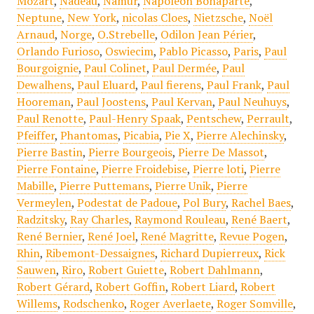
Mozart
,
Nadeau
,
Namur
,
Napoléon Bonaparte
,
Neptune
,
New York
,
nicolas Cloes
,
Nietzsche
,
Noël
Arnaud
,
Norge
,
O.Strebelle
,
Odilon Jean Périer
,
Orlando Furioso
,
Oswiecim
,
Pablo Picasso
,
Paris
,
Paul
Bourgoignie
,
Paul Colinet
,
Paul Dermée
,
Paul
Dewalhens
,
Paul Eluard
,
Paul fierens
,
Paul Frank
,
Paul
Hooreman
,
Paul Joostens
,
Paul Kervan
,
Paul Neuhuys
,
Paul Renotte
,
Paul-Henry Spaak
,
Pentschew
,
Perrault
,
Pfeiffer
,
Phantomas
,
Picabia
,
Pie X
,
Pierre Alechinsky
,
Pierre Bastin
,
Pierre Bourgeois
,
Pierre De Massot
,
Pierre Fontaine
,
Pierre Froidebise
,
Pierre loti
,
Pierre
Mabille
,
Pierre Puttemans
,
Pierre Unik
,
Pierre
Vermeylen
,
Podestat de Padoue
,
Pol Bury
,
Rachel Baes
,
Radzitsky
,
Ray Charles
,
Raymond Rouleau
,
René Baert
,
René Bernier
,
René Joel
,
René Magritte
,
Revue Pogen
,
Rhin
,
Ribemont-Dessaignes
,
Richard Dupierreux
,
Rick
Sauwen
,
Riro
,
Robert Guiette
,
Robert Dahlmann
,
Robert Gérard
,
Robert Goffin
,
Robert Liard
,
Robert
Willems
,
Rodschenko
,
Roger Averlaete
,
Roger Somville
,