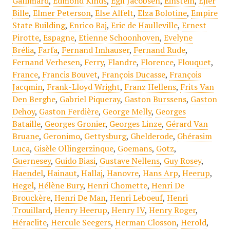
Gallimard
,
Edmond Kinds
,
Egil Jacobsen
,
Einstein
,
Ejler
Bille
,
Elmer Peterson
,
Else Alfelt
,
Elza Bolotine
,
Empire
State Building
,
Enrico Baj
,
Eric de Haulleville
,
Ernest
Pirotte
,
Espagne
,
Etienne Schoonhoven
,
Evelyne
Brélia
,
Farfa
,
Fernand Imhauser
,
Fernand Rude
,
Fernand Verhesen
,
Ferry
,
Flandre
,
Florence
,
Flouquet
,
France
,
Francis Bouvet
,
François Ducasse
,
François
Jacqmin
,
Frank-Lloyd Wright
,
Franz Hellens
,
Frits Van
Den Berghe
,
Gabriel Piqueray
,
Gaston Burssens
,
Gaston
Dehoy
,
Gaston Ferdière
,
George Melly
,
Georges
Bataille
,
Georges Gronier
,
Georges Linze
,
Gérard Van
Bruane
,
Geronimo
,
Gettysburg
,
Ghelderode
,
Ghérasim
Luca
,
Gisèle Ollingerzinque
,
Goemans
,
Gotz
,
Guernesey
,
Guido Biasi
,
Gustave Nellens
,
Guy Rosey
,
Haendel
,
Hainaut
,
Hallaj
,
Hanovre
,
Hans Arp
,
Heerup
,
Hegel
,
Hélène Bury
,
Henri Chomette
,
Henri De
Brouckère
,
Henri De Man
,
Henri Leboeuf
,
Henri
Trouillard
,
Henry Heerup
,
Henry IV
,
Henry Roger
,
Héraclite
,
Hercule Seegers
,
Herman Closson
,
Herold
,