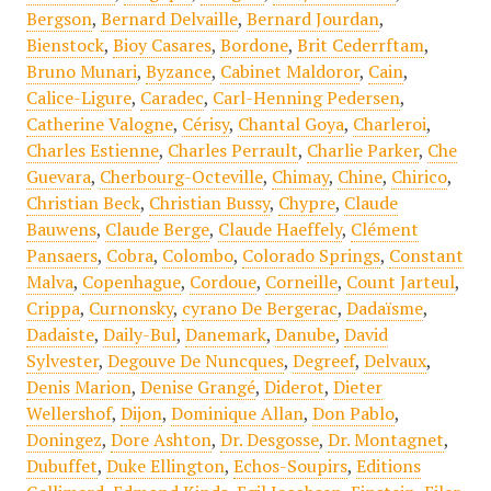
Bergson
,
Bernard Delvaille
,
Bernard Jourdan
,
Bienstock
,
Bioy Casares
,
Bordone
,
Brit Cederrftam
,
Bruno Munari
,
Byzance
,
Cabinet Maldoror
,
Cain
,
Calice-Ligure
,
Caradec
,
Carl-Henning Pedersen
,
Catherine Valogne
,
Cérisy
,
Chantal Goya
,
Charleroi
,
Charles Estienne
,
Charles Perrault
,
Charlie Parker
,
Che
Guevara
,
Cherbourg-Octeville
,
Chimay
,
Chine
,
Chirico
,
Christian Beck
,
Christian Bussy
,
Chypre
,
Claude
Bauwens
,
Claude Berge
,
Claude Haeffely
,
Clément
Pansaers
,
Cobra
,
Colombo
,
Colorado Springs
,
Constant
Malva
,
Copenhague
,
Cordoue
,
Corneille
,
Count Jarteul
,
Crippa
,
Curnonsky
,
cyrano De Bergerac
,
Dadaïsme
,
Dadaiste
,
Daily-Bul
,
Danemark
,
Danube
,
David
Sylvester
,
Degouve De Nuncques
,
Degreef
,
Delvaux
,
Denis Marion
,
Denise Grangé
,
Diderot
,
Dieter
Wellershof
,
Dijon
,
Dominique Allan
,
Don Pablo
,
Doningez
,
Dore Ashton
,
Dr. Desgosse
,
Dr. Montagnet
,
Dubuffet
,
Duke Ellington
,
Echos-Soupirs
,
Editions