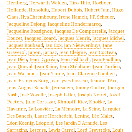
Hertberg
,
Herwarth Walden
,
Hiro-Hito
,
Hoeboer
,
Hollande
,
Honolulu
,
Hubert Dubois
,
Hubert Juin
,
Hugo
Claus
,
Ilya Ehrembourg
,
Irène Hamoir
,
J.P. Scheuer
,
Jacqueline Dejong
,
Jacqueline Hondermarcq
,
Jacqueline Rossignon
,
Jacques De Compostelle
,
Jacques
Doucet
,
Jacques Isoard
,
Jacques Meuris
,
Jacques Michel
,
Jacques Roubaud
,
Jan Cox
,
Jan Nieuwenhuys
,
Jane
Graverol
,
Japon
,
Jarnac
,
Jean Cleigne
,
Jean Cocteau
,
Jean Dieu
,
Jean Dypréau
,
Jean Fishbach
,
Jean Paulhan
,
Jean Queval
,
Jean Raine
,
Jean Stéphane
,
Jean Tardieu
,
Jean Warmoes
,
Jean Yanne
,
Jean-Clarence Lambert
,
Jean-François Bory
,
Jean-yves bosseur
,
Jeanne d'Arc
,
Jens-August Schade
,
Jérusalem
,
Jimmy Guiffre
,
Joergen
Nash
,
José Vovelle
,
Joseph Istler
,
Joseph Noiret
,
Jozef
Peeters
,
Julio Cortazar
,
Khnopff
,
Kiev
,
Knokke
,
La
Havanne
,
La Louvière
,
La Mémoire
,
La Seine
,
Larguier
Des Bancels
,
Laure Horchedchi
,
Lénine
,
Léo Malet
,
Léon Koenig
,
Léopold
,
Les Jardin D'Armide
,
Les
Sarrazins
,
Lescure
,
Lewis Carrol
,
Lord Greystoke
,
Louis