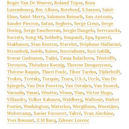
Roger Van De Wouver
,
Roland Topor
,
Rosa
Luxembourg
,
Roy Albion
,
Rutebeuf
,
S.Sasson
,
Saint-
Elme
,
Saint-Merry
,
Salomon Reinach
,
San-Antonio
,
Sander Pierron
,
Satan
,
Seghers
,
Serge Creuz
,
Serge
Doring
,
Serge Fauchereau
,
Sergio Dangelo
,
Servranckx
,
Socrate
,
Song Mi
,
Sotheby
,
Soupault
,
Spa
,
Spoerri
,
Stakhanov
,
Stan Kenton
,
Stavelot
,
Stéphane Mallarmé
,
Stromboli
,
Suède
,
Suisse
,
Surréalisme
,
Suzi Gablik
,
Svavar Gudnason
,
Taijiri
,
Tania Balachova
,
Ténériffe
,
Tervuren
,
Théodore Koenig
,
Therese Desqueyroux
,
Thérese Raquin
,
Thieri Foulc
,
Tibor Tardos
,
Tijdschrift
,
Trokes
,
Trotsky
,
Turquie
,
Tzara
,
U.S.A
,
Uccle
,
Van De
Spiegele
,
Van Den Poorten
,
Van Ostaijen
,
Van Snoeck
,
Varnalis
,
Vasari
,
Vénétie
,
Vénus
,
Vian
,
Victor Hugo
,
Villandry
,
Volker Kahmen
,
Waldberg
,
Wallonie
,
Walter
Fostier
,
Washington
,
Waterloo
,
Wergifosse
,
Woestijne
,
Wolvecamp
,
Xavier Forneret
,
Yahvé
,
Yvan Alechine
,
Yves Boussut
,
Z.M Bacq
,
Zdenec Lorenc