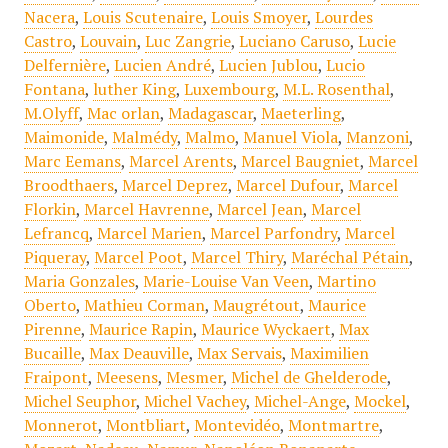
Nacera
,
Louis Scutenaire
,
Louis Smoyer
,
Lourdes
Castro
,
Louvain
,
Luc Zangrie
,
Luciano Caruso
,
Lucie
Delfernière
,
Lucien André
,
Lucien Jublou
,
Lucio
Fontana
,
luther King
,
Luxembourg
,
M.L. Rosenthal
,
M.Olyff
,
Mac orlan
,
Madagascar
,
Maeterling
,
Maimonide
,
Malmédy
,
Malmo
,
Manuel Viola
,
Manzoni
,
Marc Eemans
,
Marcel Arents
,
Marcel Baugniet
,
Marcel
Broodthaers
,
Marcel Deprez
,
Marcel Dufour
,
Marcel
Florkin
,
Marcel Havrenne
,
Marcel Jean
,
Marcel
Lefrancq
,
Marcel Marien
,
Marcel Parfondry
,
Marcel
Piqueray
,
Marcel Poot
,
Marcel Thiry
,
Maréchal Pétain
,
Maria Gonzales
,
Marie-Louise Van Veen
,
Martino
Oberto
,
Mathieu Corman
,
Maugrétout
,
Maurice
Pirenne
,
Maurice Rapin
,
Maurice Wyckaert
,
Max
Bucaille
,
Max Deauville
,
Max Servais
,
Maximilien
Fraipont
,
Meesens
,
Mesmer
,
Michel de Ghelderode
,
Michel Seuphor
,
Michel Vachey
,
Michel-Ange
,
Mockel
,
Monnerot
,
Montbliart
,
Montevidéo
,
Montmartre
,