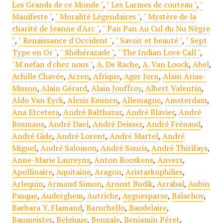
Les Grands de ce Monde "
,
" Les Larmes de couteau "
,
"
Manifeste "
,
" Moralité Légendaires "
,
" Mystère de la
charité de Jeanne d'Arc "
,
" Pan Pan Au Cul du Nu Nègre
"
,
" Renaissance d'Occident "
,
" Savoir et beauté "
,
" Sept
Type en Or "
,
" Shéhérazade "
,
" The Indian Love Call "
,
"M'nefan d'chez nous "
,
A. De Rache
,
A. Van Loock
,
Abel
,
Achille Chavée
,
Acren
,
Afrique
,
Ager Jorn
,
Alain Arias-
Misson
,
Alain Gérard
,
Alain Jouffroy
,
Albert Valentin
,
Aldo Van Eyck
,
Alexis Keunen
,
Allemagne
,
Amsterdam
,
Ana Etcetera
,
André Balthazar
,
André Blavier
,
André
Bosmans
,
André Dael
,
André Deisser
,
André Frénaud
,
André Gide
,
André Lorent
,
André Martel
,
André
Miguel
,
André Salomon
,
André Souris
,
André Thirifays
,
Anne-Marie Laureyns
,
Anton Rooskens
,
Anvers
,
Apollinaire
,
Aquitaine
,
Aragon
,
Aristarkophilies
,
Arlequin
,
Armand Simon
,
Arnost Budik
,
Arrabal
,
Aubin
Pasque
,
Auderghem
,
Autriche
,
Ayguesparse
,
Balachov
,
Barbara Y. Flamand
,
Baruchello
,
Baudelaire
,
Baumeister
,
Belgique
,
Bengale
,
Benjamin Péret
,