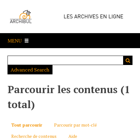
P
a
s
s
e
MENU
r
a
u
c
Advanced Search
o
n
t
Parcourir les contenus (1
e
n
total)
u
p
r
Tout parcourir
Parcourir par mot-clé
i
Recherche de contenus
Aide
n