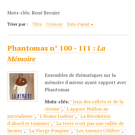
c
Mots-clés: René Bernier
i
p
Trier par :
Titre
Créateur
Date d'ajout
a
l
Phantomas n° 100 - 111 :
La
Mémoire
Ensembles de thématiques sur la
mémoire d'auteur ayant rapport avec
Phantomas
Mots-clés:
" Jeux des reflets et de la
vitesse "
,
" L'apport Wallon au
surréalisme "
,
" L'Homo Ludens "
,
" La Révolution
d'abord et toujours "
,
" La terre n'est pas une vallée de
larmes "
,
" La Vierge Poupine "
,
" Les Amours Célèbre "
,
"