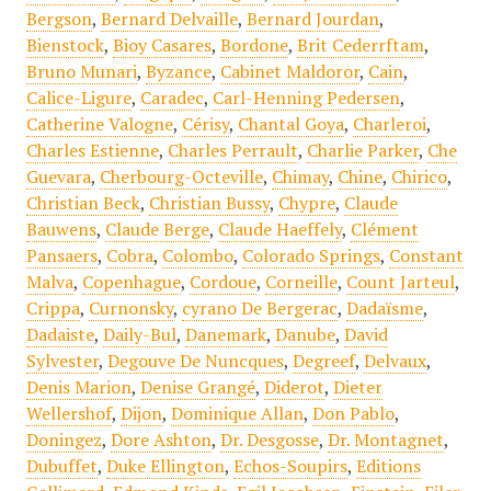
Bergson
,
Bernard Delvaille
,
Bernard Jourdan
,
Bienstock
,
Bioy Casares
,
Bordone
,
Brit Cederrftam
,
Bruno Munari
,
Byzance
,
Cabinet Maldoror
,
Cain
,
Calice-Ligure
,
Caradec
,
Carl-Henning Pedersen
,
Catherine Valogne
,
Cérisy
,
Chantal Goya
,
Charleroi
,
Charles Estienne
,
Charles Perrault
,
Charlie Parker
,
Che
Guevara
,
Cherbourg-Octeville
,
Chimay
,
Chine
,
Chirico
,
Christian Beck
,
Christian Bussy
,
Chypre
,
Claude
Bauwens
,
Claude Berge
,
Claude Haeffely
,
Clément
Pansaers
,
Cobra
,
Colombo
,
Colorado Springs
,
Constant
Malva
,
Copenhague
,
Cordoue
,
Corneille
,
Count Jarteul
,
Crippa
,
Curnonsky
,
cyrano De Bergerac
,
Dadaïsme
,
Dadaiste
,
Daily-Bul
,
Danemark
,
Danube
,
David
Sylvester
,
Degouve De Nuncques
,
Degreef
,
Delvaux
,
Denis Marion
,
Denise Grangé
,
Diderot
,
Dieter
Wellershof
,
Dijon
,
Dominique Allan
,
Don Pablo
,
Doningez
,
Dore Ashton
,
Dr. Desgosse
,
Dr. Montagnet
,
Dubuffet
,
Duke Ellington
,
Echos-Soupirs
,
Editions