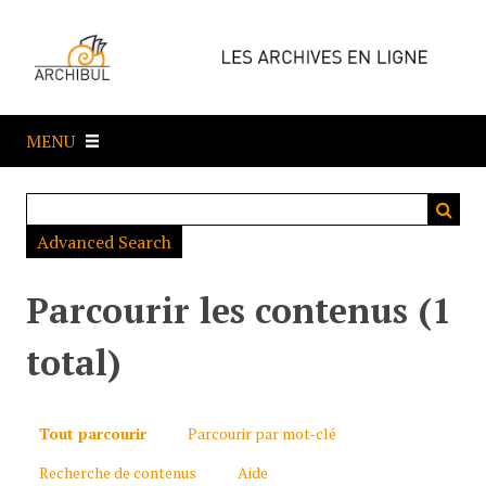
P
a
s
s
e
MENU
r
a
u
c
Advanced Search
o
n
t
Parcourir les contenus (1
e
n
total)
u
p
r
Tout parcourir
Parcourir par mot-clé
i
Recherche de contenus
Aide
n