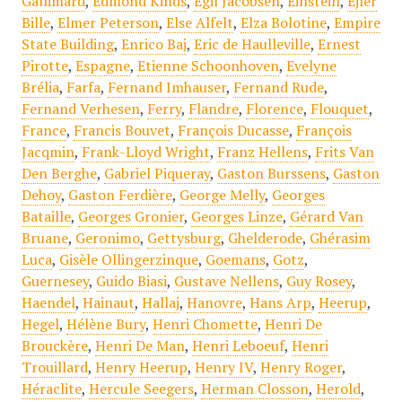
Gallimard
,
Edmond Kinds
,
Egil Jacobsen
,
Einstein
,
Ejler
Bille
,
Elmer Peterson
,
Else Alfelt
,
Elza Bolotine
,
Empire
State Building
,
Enrico Baj
,
Eric de Haulleville
,
Ernest
Pirotte
,
Espagne
,
Etienne Schoonhoven
,
Evelyne
Brélia
,
Farfa
,
Fernand Imhauser
,
Fernand Rude
,
Fernand Verhesen
,
Ferry
,
Flandre
,
Florence
,
Flouquet
,
France
,
Francis Bouvet
,
François Ducasse
,
François
Jacqmin
,
Frank-Lloyd Wright
,
Franz Hellens
,
Frits Van
Den Berghe
,
Gabriel Piqueray
,
Gaston Burssens
,
Gaston
Dehoy
,
Gaston Ferdière
,
George Melly
,
Georges
Bataille
,
Georges Gronier
,
Georges Linze
,
Gérard Van
Bruane
,
Geronimo
,
Gettysburg
,
Ghelderode
,
Ghérasim
Luca
,
Gisèle Ollingerzinque
,
Goemans
,
Gotz
,
Guernesey
,
Guido Biasi
,
Gustave Nellens
,
Guy Rosey
,
Haendel
,
Hainaut
,
Hallaj
,
Hanovre
,
Hans Arp
,
Heerup
,
Hegel
,
Hélène Bury
,
Henri Chomette
,
Henri De
Brouckère
,
Henri De Man
,
Henri Leboeuf
,
Henri
Trouillard
,
Henry Heerup
,
Henry IV
,
Henry Roger
,
Héraclite
,
Hercule Seegers
,
Herman Closson
,
Herold
,