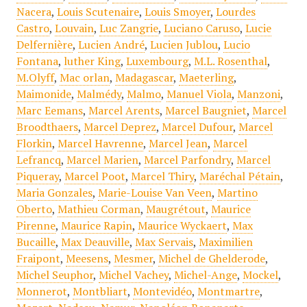
Nacera
,
Louis Scutenaire
,
Louis Smoyer
,
Lourdes
Castro
,
Louvain
,
Luc Zangrie
,
Luciano Caruso
,
Lucie
Delfernière
,
Lucien André
,
Lucien Jublou
,
Lucio
Fontana
,
luther King
,
Luxembourg
,
M.L. Rosenthal
,
M.Olyff
,
Mac orlan
,
Madagascar
,
Maeterling
,
Maimonide
,
Malmédy
,
Malmo
,
Manuel Viola
,
Manzoni
,
Marc Eemans
,
Marcel Arents
,
Marcel Baugniet
,
Marcel
Broodthaers
,
Marcel Deprez
,
Marcel Dufour
,
Marcel
Florkin
,
Marcel Havrenne
,
Marcel Jean
,
Marcel
Lefrancq
,
Marcel Marien
,
Marcel Parfondry
,
Marcel
Piqueray
,
Marcel Poot
,
Marcel Thiry
,
Maréchal Pétain
,
Maria Gonzales
,
Marie-Louise Van Veen
,
Martino
Oberto
,
Mathieu Corman
,
Maugrétout
,
Maurice
Pirenne
,
Maurice Rapin
,
Maurice Wyckaert
,
Max
Bucaille
,
Max Deauville
,
Max Servais
,
Maximilien
Fraipont
,
Meesens
,
Mesmer
,
Michel de Ghelderode
,
Michel Seuphor
,
Michel Vachey
,
Michel-Ange
,
Mockel
,
Monnerot
,
Montbliart
,
Montevidéo
,
Montmartre
,