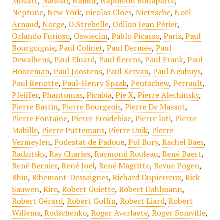
Mozart
,
Nadeau
,
Namur
,
Napoléon Bonaparte
,
Neptune
,
New York
,
nicolas Cloes
,
Nietzsche
,
Noël
Arnaud
,
Norge
,
O.Strebelle
,
Odilon Jean Périer
,
Orlando Furioso
,
Oswiecim
,
Pablo Picasso
,
Paris
,
Paul
Bourgoignie
,
Paul Colinet
,
Paul Dermée
,
Paul
Dewalhens
,
Paul Eluard
,
Paul fierens
,
Paul Frank
,
Paul
Hooreman
,
Paul Joostens
,
Paul Kervan
,
Paul Neuhuys
,
Paul Renotte
,
Paul-Henry Spaak
,
Pentschew
,
Perrault
,
Pfeiffer
,
Phantomas
,
Picabia
,
Pie X
,
Pierre Alechinsky
,
Pierre Bastin
,
Pierre Bourgeois
,
Pierre De Massot
,
Pierre Fontaine
,
Pierre Froidebise
,
Pierre loti
,
Pierre
Mabille
,
Pierre Puttemans
,
Pierre Unik
,
Pierre
Vermeylen
,
Podestat de Padoue
,
Pol Bury
,
Rachel Baes
,
Radzitsky
,
Ray Charles
,
Raymond Rouleau
,
René Baert
,
René Bernier
,
René Joel
,
René Magritte
,
Revue Pogen
,
Rhin
,
Ribemont-Dessaignes
,
Richard Dupierreux
,
Rick
Sauwen
,
Riro
,
Robert Guiette
,
Robert Dahlmann
,
Robert Gérard
,
Robert Goffin
,
Robert Liard
,
Robert
Willems
,
Rodschenko
,
Roger Averlaete
,
Roger Somville
,