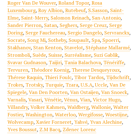
Roger Van De Wouver
,
Roland Topor
,
Rosa
Luxembourg
,
Roy Albion
,
Rutebeuf
,
S.Sasson
,
Saint-
Elme
,
Saint-Merry
,
Salomon Reinach
,
San-Antonio
,
Sander Pierron
,
Satan
,
Seghers
,
Serge Creuz
,
Serge
Doring
,
Serge Fauchereau
,
Sergio Dangelo
,
Servranckx
,
Socrate
,
Song Mi
,
Sotheby
,
Soupault
,
Spa
,
Spoerri
,
Stakhanov
,
Stan Kenton
,
Stavelot
,
Stéphane Mallarmé
,
Stromboli
,
Suède
,
Suisse
,
Surréalisme
,
Suzi Gablik
,
Svavar Gudnason
,
Taijiri
,
Tania Balachova
,
Ténériffe
,
Tervuren
,
Théodore Koenig
,
Therese Desqueyroux
,
Thérese Raquin
,
Thieri Foulc
,
Tibor Tardos
,
Tijdschrift
,
Trokes
,
Trotsky
,
Turquie
,
Tzara
,
U.S.A
,
Uccle
,
Van De
Spiegele
,
Van Den Poorten
,
Van Ostaijen
,
Van Snoeck
,
Varnalis
,
Vasari
,
Vénétie
,
Vénus
,
Vian
,
Victor Hugo
,
Villandry
,
Volker Kahmen
,
Waldberg
,
Wallonie
,
Walter
Fostier
,
Washington
,
Waterloo
,
Wergifosse
,
Woestijne
,
Wolvecamp
,
Xavier Forneret
,
Yahvé
,
Yvan Alechine
,
Yves Boussut
,
Z.M Bacq
,
Zdenec Lorenc