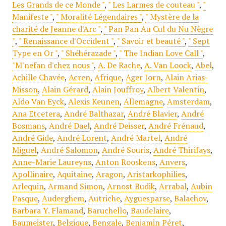
Les Grands de ce Monde "
,
" Les Larmes de couteau "
,
"
Manifeste "
,
" Moralité Légendaires "
,
" Mystère de la
charité de Jeanne d'Arc "
,
" Pan Pan Au Cul du Nu Nègre
"
,
" Renaissance d'Occident "
,
" Savoir et beauté "
,
" Sept
Type en Or "
,
" Shéhérazade "
,
" The Indian Love Call "
,
"M'nefan d'chez nous "
,
A. De Rache
,
A. Van Loock
,
Abel
,
Achille Chavée
,
Acren
,
Afrique
,
Ager Jorn
,
Alain Arias-
Misson
,
Alain Gérard
,
Alain Jouffroy
,
Albert Valentin
,
Aldo Van Eyck
,
Alexis Keunen
,
Allemagne
,
Amsterdam
,
Ana Etcetera
,
André Balthazar
,
André Blavier
,
André
Bosmans
,
André Dael
,
André Deisser
,
André Frénaud
,
André Gide
,
André Lorent
,
André Martel
,
André
Miguel
,
André Salomon
,
André Souris
,
André Thirifays
,
Anne-Marie Laureyns
,
Anton Rooskens
,
Anvers
,
Apollinaire
,
Aquitaine
,
Aragon
,
Aristarkophilies
,
Arlequin
,
Armand Simon
,
Arnost Budik
,
Arrabal
,
Aubin
Pasque
,
Auderghem
,
Autriche
,
Ayguesparse
,
Balachov
,
Barbara Y. Flamand
,
Baruchello
,
Baudelaire
,
Baumeister
,
Belgique
,
Bengale
,
Benjamin Péret
,