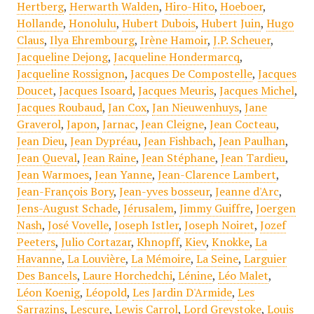
Hertberg
,
Herwarth Walden
,
Hiro-Hito
,
Hoeboer
,
Hollande
,
Honolulu
,
Hubert Dubois
,
Hubert Juin
,
Hugo
Claus
,
Ilya Ehrembourg
,
Irène Hamoir
,
J.P. Scheuer
,
Jacqueline Dejong
,
Jacqueline Hondermarcq
,
Jacqueline Rossignon
,
Jacques De Compostelle
,
Jacques
Doucet
,
Jacques Isoard
,
Jacques Meuris
,
Jacques Michel
,
Jacques Roubaud
,
Jan Cox
,
Jan Nieuwenhuys
,
Jane
Graverol
,
Japon
,
Jarnac
,
Jean Cleigne
,
Jean Cocteau
,
Jean Dieu
,
Jean Dypréau
,
Jean Fishbach
,
Jean Paulhan
,
Jean Queval
,
Jean Raine
,
Jean Stéphane
,
Jean Tardieu
,
Jean Warmoes
,
Jean Yanne
,
Jean-Clarence Lambert
,
Jean-François Bory
,
Jean-yves bosseur
,
Jeanne d'Arc
,
Jens-August Schade
,
Jérusalem
,
Jimmy Guiffre
,
Joergen
Nash
,
José Vovelle
,
Joseph Istler
,
Joseph Noiret
,
Jozef
Peeters
,
Julio Cortazar
,
Khnopff
,
Kiev
,
Knokke
,
La
Havanne
,
La Louvière
,
La Mémoire
,
La Seine
,
Larguier
Des Bancels
,
Laure Horchedchi
,
Lénine
,
Léo Malet
,
Léon Koenig
,
Léopold
,
Les Jardin D'Armide
,
Les
Sarrazins
,
Lescure
,
Lewis Carrol
,
Lord Greystoke
,
Louis