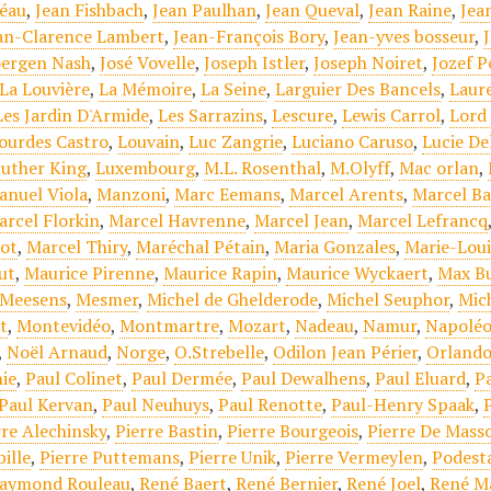
éau
,
Jean Fishbach
,
Jean Paulhan
,
Jean Queval
,
Jean Raine
,
Jea
an-Clarence Lambert
,
Jean-François Bory
,
Jean-yves bosseur
,
oergen Nash
,
José Vovelle
,
Joseph Istler
,
Joseph Noiret
,
Jozef P
La Louvière
,
La Mémoire
,
La Seine
,
Larguier Des Bancels
,
Laur
Les Jardin D'Armide
,
Les Sarrazins
,
Lescure
,
Lewis Carrol
,
Lord
ourdes Castro
,
Louvain
,
Luc Zangrie
,
Luciano Caruso
,
Lucie De
luther King
,
Luxembourg
,
M.L. Rosenthal
,
M.Olyff
,
Mac orlan
,
anuel Viola
,
Manzoni
,
Marc Eemans
,
Marcel Arents
,
Marcel Ba
arcel Florkin
,
Marcel Havrenne
,
Marcel Jean
,
Marcel Lefrancq
ot
,
Marcel Thiry
,
Maréchal Pétain
,
Maria Gonzales
,
Marie-Lou
ut
,
Maurice Pirenne
,
Maurice Rapin
,
Maurice Wyckaert
,
Max Bu
Meesens
,
Mesmer
,
Michel de Ghelderode
,
Michel Seuphor
,
Mic
t
,
Montevidéo
,
Montmartre
,
Mozart
,
Nadeau
,
Namur
,
Napoléo
,
Noël Arnaud
,
Norge
,
O.Strebelle
,
Odilon Jean Périer
,
Orlando
ie
,
Paul Colinet
,
Paul Dermée
,
Paul Dewalhens
,
Paul Eluard
,
Pa
Paul Kervan
,
Paul Neuhuys
,
Paul Renotte
,
Paul-Henry Spaak
,
rre Alechinsky
,
Pierre Bastin
,
Pierre Bourgeois
,
Pierre De Mass
ille
,
Pierre Puttemans
,
Pierre Unik
,
Pierre Vermeylen
,
Podest
aymond Rouleau
,
René Baert
,
René Bernier
,
René Joel
,
René M