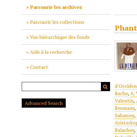
c
Parcourir les archives
i
p
Parcourir les collections
Phant
a
l
Vue hiérarchique des fonds
Aide à la recherche
Contact
d'Occident
Rache
,
A.
Valentin
,
Advanced Search
Bosmans
Salomon
,
Aristarkop
Balachov
,