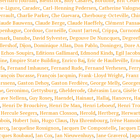
Bernard Jourdan
,
Bienstock
,
Bioy Casares
,
Bordone
,
Brit Cede
ce-Ligure
,
Caradec
,
Carl-Henning Pedersen
,
Catherine Valogn
errault
,
Charlie Parker
,
Che Guevara
,
Cherbourg-Octeville
,
Chi
laude Bauwens
,
Claude Berge
,
Claude Haeffely
,
Clément Pansa
penhague
,
Cordoue
,
Corneille
,
Count Jarteul
,
Crippa
,
Curnons
mark
,
Danube
,
David Sylvester
,
Degouve De Nuncques
,
Degree
llershof
,
Dijon
,
Dominique Allan
,
Don Pablo
,
Doningez
,
Dore A
,
Echos-Soupirs
,
Editions Gallimard
,
Edmond Kinds
,
Egil Jacob
tine
,
Empire State Building
,
Enrico Baj
,
Eric de Haulleville
,
Erne
fa
,
Fernand Imhauser
,
Fernand Rude
,
Fernand Verhesen
,
Ferr
rançois Ducasse
,
François Jacqmin
,
Frank-Lloyd Wright
,
Franz
rssens
,
Gaston Dehoy
,
Gaston Ferdière
,
George Melly
,
Georges
ne
,
Geronimo
,
Gettysburg
,
Ghelderode
,
Ghérasim Luca
,
Gisèle 
ave Nellens
,
Guy Rosey
,
Haendel
,
Hainaut
,
Hallaj
,
Hanovre
,
Ha
,
Henri De Brouckère
,
Henri De Man
,
Henri Leboeuf
,
Henri Tro
,
Hercule Seegers
,
Herman Closson
,
Herold
,
Hertberg
,
Herwart
bois
,
Hubert Juin
,
Hugo Claus
,
Ilya Ehrembourg
,
Irène Hamoi
arcq
,
Jacqueline Rossignon
,
Jacques De Compostelle
,
Jacques 
cques Roubaud
,
Jan Cox
,
Jan Nieuwenhuys
,
Jane Graverol
,
Jap