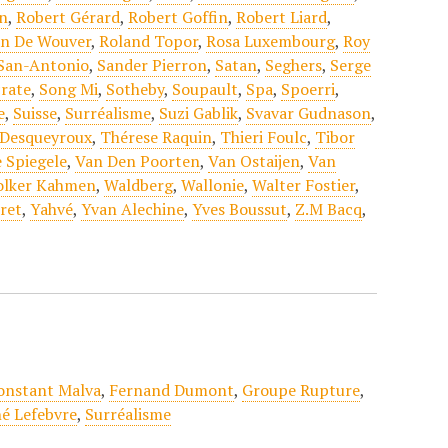
n
,
Robert Gérard
,
Robert Goffin
,
Robert Liard
,
an De Wouver
,
Roland Topor
,
Rosa Luxembourg
,
Roy
San-Antonio
,
Sander Pierron
,
Satan
,
Seghers
,
Serge
rate
,
Song Mi
,
Sotheby
,
Soupault
,
Spa
,
Spoerri
,
e
,
Suisse
,
Surréalisme
,
Suzi Gablik
,
Svavar Gudnason
,
 Desqueyroux
,
Thérese Raquin
,
Thieri Foulc
,
Tibor
 Spiegele
,
Van Den Poorten
,
Van Ostaijen
,
Van
olker Kahmen
,
Waldberg
,
Wallonie
,
Walter Fostier
,
ret
,
Yahvé
,
Yvan Alechine
,
Yves Boussut
,
Z.M Bacq
,
onstant Malva
,
Fernand Dumont
,
Groupe Rupture
,
é Lefebvre
,
Surréalisme