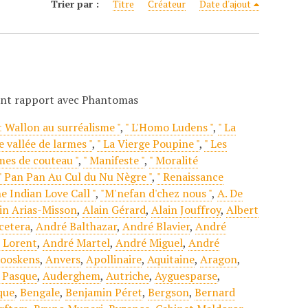
Trier par :
Titre
Créateur
Date d'ajout
ant rapport avec Phantomas
t Wallon au surréalisme "
,
" L'Homo Ludens "
,
" La
e vallée de larmes "
,
" La Vierge Poupine "
,
" Les
mes de couteau "
,
" Manifeste "
,
" Moralité
" Pan Pan Au Cul du Nu Nègre "
,
" Renaissance
he Indian Love Call "
,
"M'nefan d'chez nous "
,
A. De
in Arias-Misson
,
Alain Gérard
,
Alain Jouffroy
,
Albert
cetera
,
André Balthazar
,
André Blavier
,
André
 Lorent
,
André Martel
,
André Miguel
,
André
ooskens
,
Anvers
,
Apollinaire
,
Aquitaine
,
Aragon
,
 Pasque
,
Auderghem
,
Autriche
,
Ayguesparse
,
que
,
Bengale
,
Benjamin Péret
,
Bergson
,
Bernard