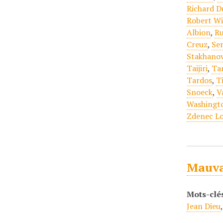
Richard D
Robert Wi
Albion
,
Ru
Creuz
,
Se
Stakhano
Taijiri
,
Ta
Tardos
,
Ti
Snoeck
,
V
Washingt
Zdenec L
Mauva
Mots-clé
Jean Dieu