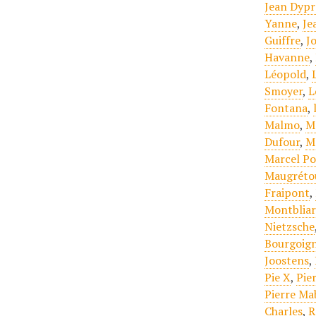
Jean Dypr
Yanne
,
Je
Guiffre
,
J
Havanne
,
Léopold
,
Smoyer
,
L
Fontana
,
Malmo
,
M
Dufour
,
M
Marcel Po
Maugréto
Fraipont
,
Montbliar
Nietzsche
Bourgoign
Joostens
,
Pie X
,
Pie
Pierre Mab
Charles
,
R