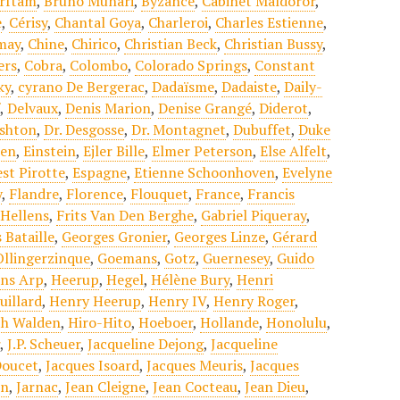
rrftam
,
Bruno Munari
,
Byzance
,
Cabinet Maldoror
,
e
,
Cérisy
,
Chantal Goya
,
Charleroi
,
Charles Estienne
,
may
,
Chine
,
Chirico
,
Christian Beck
,
Christian Bussy
,
ers
,
Cobra
,
Colombo
,
Colorado Springs
,
Constant
ky
,
cyrano De Bergerac
,
Dadaïsme
,
Dadaiste
,
Daily-
f
,
Delvaux
,
Denis Marion
,
Denise Grangé
,
Diderot
,
shton
,
Dr. Desgosse
,
Dr. Montagnet
,
Dubuffet
,
Duke
sen
,
Einstein
,
Ejler Bille
,
Elmer Peterson
,
Else Alfelt
,
st Pirotte
,
Espagne
,
Etienne Schoonhoven
,
Evelyne
y
,
Flandre
,
Florence
,
Flouquet
,
France
,
Francis
 Hellens
,
Frits Van Den Berghe
,
Gabriel Piqueray
,
 Bataille
,
Georges Gronier
,
Georges Linze
,
Gérard
Ollingerzinque
,
Goemans
,
Gotz
,
Guernesey
,
Guido
ns Arp
,
Heerup
,
Hegel
,
Hélène Bury
,
Henri
uillard
,
Henry Heerup
,
Henry IV
,
Henry Roger
,
h Walden
,
Hiro-Hito
,
Hoeboer
,
Hollande
,
Honolulu
,
r
,
J.P. Scheuer
,
Jacqueline Dejong
,
Jacqueline
Doucet
,
Jacques Isoard
,
Jacques Meuris
,
Jacques
on
,
Jarnac
,
Jean Cleigne
,
Jean Cocteau
,
Jean Dieu
,