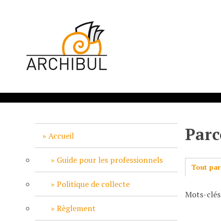
P
a
s
s
e
r
a
u
c
o
n
Parc
t
Accueil
e
n
Guide pour les professionnels
Tout par
u
p
Politique de collecte
Mots-clés
r
i
Règlement
n