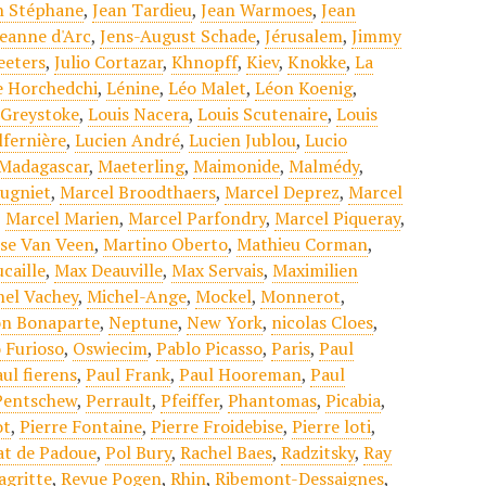
n Stéphane
,
Jean Tardieu
,
Jean Warmoes
,
Jean
Jeanne d'Arc
,
Jens-August Schade
,
Jérusalem
,
Jimmy
eeters
,
Julio Cortazar
,
Khnopff
,
Kiev
,
Knokke
,
La
e Horchedchi
,
Lénine
,
Léo Malet
,
Léon Koenig
,
 Greystoke
,
Louis Nacera
,
Louis Scutenaire
,
Louis
lfernière
,
Lucien André
,
Lucien Jublou
,
Lucio
Madagascar
,
Maeterling
,
Maimonide
,
Malmédy
,
ugniet
,
Marcel Broodthaers
,
Marcel Deprez
,
Marcel
,
Marcel Marien
,
Marcel Parfondry
,
Marcel Piqueray
,
ise Van Veen
,
Martino Oberto
,
Mathieu Corman
,
caille
,
Max Deauville
,
Max Servais
,
Maximilien
hel Vachey
,
Michel-Ange
,
Mockel
,
Monnerot
,
n Bonaparte
,
Neptune
,
New York
,
nicolas Cloes
,
 Furioso
,
Oswiecim
,
Pablo Picasso
,
Paris
,
Paul
ul fierens
,
Paul Frank
,
Paul Hooreman
,
Paul
Pentschew
,
Perrault
,
Pfeiffer
,
Phantomas
,
Picabia
,
ot
,
Pierre Fontaine
,
Pierre Froidebise
,
Pierre loti
,
at de Padoue
,
Pol Bury
,
Rachel Baes
,
Radzitsky
,
Ray
agritte
,
Revue Pogen
,
Rhin
,
Ribemont-Dessaignes
,