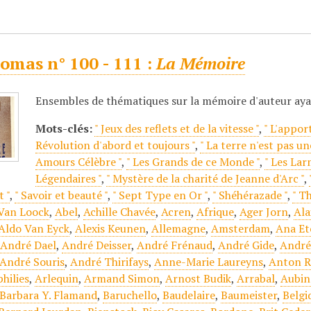
omas n° 100 - 111 :
La Mémoire
Ensembles de thématiques sur la mémoire d'auteur ay
Mots-clés:
" Jeux des reflets et de la vitesse "
,
" L'appor
Révolution d'abord et toujours "
,
" La terre n'est pas un
Amours Célèbre "
,
" Les Grands de ce Monde "
,
" Les Lar
Légendaires "
,
" Mystère de la charité de Jeanne d'Arc "
,
 "
,
" Savoir et beauté "
,
" Sept Type en Or "
,
" Shéhérazade "
,
" T
 Van Loock
,
Abel
,
Achille Chavée
,
Acren
,
Afrique
,
Ager Jorn
,
Ala
Aldo Van Eyck
,
Alexis Keunen
,
Allemagne
,
Amsterdam
,
Ana Et
,
André Dael
,
André Deisser
,
André Frénaud
,
André Gide
,
André
André Souris
,
André Thirifays
,
Anne-Marie Laureyns
,
Anton R
hilies
,
Arlequin
,
Armand Simon
,
Arnost Budik
,
Arrabal
,
Aubin
Barbara Y. Flamand
,
Baruchello
,
Baudelaire
,
Baumeister
,
Belgi