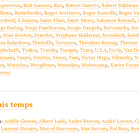
upierreux
,
Rick Sauwen
,
Riro
,
Robert Guiette
,
Robert Dahlman
llems
,
Rodschenko
,
Roger Averlaete
,
Roger Somville
,
Roger V
tebeuf
,
S.Sasson
,
Saint-Elme
,
Saint-Merry
,
Salomon Reinach
,
rge Doring
,
Serge Fauchereau
,
Sergio Dangelo
,
Servranckx
,
Soc
v
,
Stan Kenton
,
Stavelot
,
Stéphane Mallarmé
,
Stromboli
,
Suèd
nia Balachova
,
Ténériffe
,
Tervuren
,
Théodore Koenig
,
Therese
jdschrift
,
Trokes
,
Trotsky
,
Turquie
,
Tzara
,
U.S.A
,
Uccle
,
Van De
arnalis
,
Vasari
,
Vénétie
,
Vénus
,
Vian
,
Victor Hugo
,
Villandry
,
V
on
,
Waterloo
,
Wergifosse
,
Woestijne
,
Wolvecamp
,
Xavier Forne
orenc
is temps
s:
Achille Chavée
,
Albert Ludé
,
André Breton
,
André Lorent
,
C
,
Laurent Deraive
,
Marcel Havrenne
,
Max Servais
,
Pol Bury
,
Ren