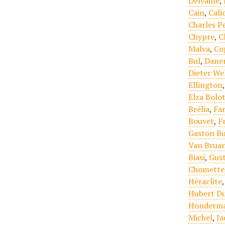
Delvaille
,
Cain
,
Cali
Charles P
Chypre
,
C
Malva
,
Co
Bul
,
Dane
Dieter We
Ellington
Elza Bolo
Brélia
,
Far
Bouvet
,
F
Gaston Bu
Van Brua
Biasi
,
Gust
Chomette
Héraclite
Hubert Du
Honderm
Michel
,
Ja