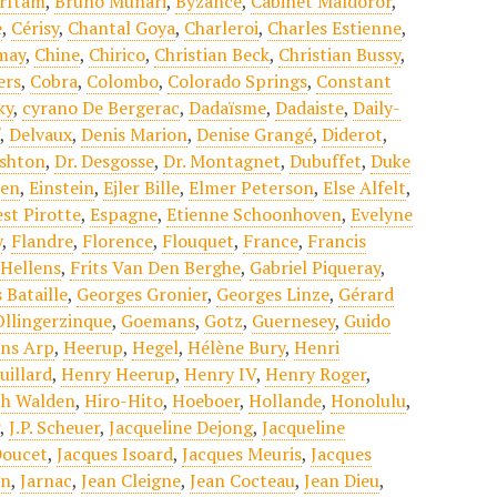
rrftam
,
Bruno Munari
,
Byzance
,
Cabinet Maldoror
,
e
,
Cérisy
,
Chantal Goya
,
Charleroi
,
Charles Estienne
,
may
,
Chine
,
Chirico
,
Christian Beck
,
Christian Bussy
,
ers
,
Cobra
,
Colombo
,
Colorado Springs
,
Constant
ky
,
cyrano De Bergerac
,
Dadaïsme
,
Dadaiste
,
Daily-
f
,
Delvaux
,
Denis Marion
,
Denise Grangé
,
Diderot
,
shton
,
Dr. Desgosse
,
Dr. Montagnet
,
Dubuffet
,
Duke
sen
,
Einstein
,
Ejler Bille
,
Elmer Peterson
,
Else Alfelt
,
st Pirotte
,
Espagne
,
Etienne Schoonhoven
,
Evelyne
y
,
Flandre
,
Florence
,
Flouquet
,
France
,
Francis
 Hellens
,
Frits Van Den Berghe
,
Gabriel Piqueray
,
 Bataille
,
Georges Gronier
,
Georges Linze
,
Gérard
Ollingerzinque
,
Goemans
,
Gotz
,
Guernesey
,
Guido
ns Arp
,
Heerup
,
Hegel
,
Hélène Bury
,
Henri
uillard
,
Henry Heerup
,
Henry IV
,
Henry Roger
,
h Walden
,
Hiro-Hito
,
Hoeboer
,
Hollande
,
Honolulu
,
r
,
J.P. Scheuer
,
Jacqueline Dejong
,
Jacqueline
Doucet
,
Jacques Isoard
,
Jacques Meuris
,
Jacques
on
,
Jarnac
,
Jean Cleigne
,
Jean Cocteau
,
Jean Dieu
,