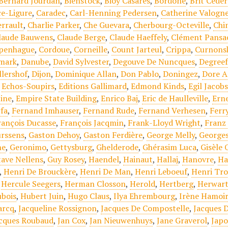
Bernard Jourdan
,
Bienstock
,
Bioy Casares
,
Bordone
,
Brit Cede
ce-Ligure
,
Caradec
,
Carl-Henning Pedersen
,
Catherine Valogn
errault
,
Charlie Parker
,
Che Guevara
,
Cherbourg-Octeville
,
Chi
laude Bauwens
,
Claude Berge
,
Claude Haeffely
,
Clément Pansa
penhague
,
Cordoue
,
Corneille
,
Count Jarteul
,
Crippa
,
Curnons
mark
,
Danube
,
David Sylvester
,
Degouve De Nuncques
,
Degree
llershof
,
Dijon
,
Dominique Allan
,
Don Pablo
,
Doningez
,
Dore A
,
Echos-Soupirs
,
Editions Gallimard
,
Edmond Kinds
,
Egil Jacob
tine
,
Empire State Building
,
Enrico Baj
,
Eric de Haulleville
,
Erne
fa
,
Fernand Imhauser
,
Fernand Rude
,
Fernand Verhesen
,
Ferr
rançois Ducasse
,
François Jacqmin
,
Frank-Lloyd Wright
,
Franz
rssens
,
Gaston Dehoy
,
Gaston Ferdière
,
George Melly
,
Georges
ne
,
Geronimo
,
Gettysburg
,
Ghelderode
,
Ghérasim Luca
,
Gisèle 
ave Nellens
,
Guy Rosey
,
Haendel
,
Hainaut
,
Hallaj
,
Hanovre
,
Ha
,
Henri De Brouckère
,
Henri De Man
,
Henri Leboeuf
,
Henri Tro
,
Hercule Seegers
,
Herman Closson
,
Herold
,
Hertberg
,
Herwart
bois
,
Hubert Juin
,
Hugo Claus
,
Ilya Ehrembourg
,
Irène Hamoi
arcq
,
Jacqueline Rossignon
,
Jacques De Compostelle
,
Jacques 
cques Roubaud
,
Jan Cox
,
Jan Nieuwenhuys
,
Jane Graverol
,
Jap