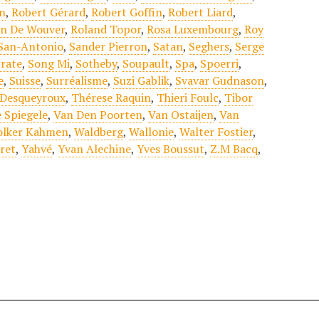
n
,
Robert Gérard
,
Robert Goffin
,
Robert Liard
,
an De Wouver
,
Roland Topor
,
Rosa Luxembourg
,
Roy
San-Antonio
,
Sander Pierron
,
Satan
,
Seghers
,
Serge
rate
,
Song Mi
,
Sotheby
,
Soupault
,
Spa
,
Spoerri
,
e
,
Suisse
,
Surréalisme
,
Suzi Gablik
,
Svavar Gudnason
,
 Desqueyroux
,
Thérese Raquin
,
Thieri Foulc
,
Tibor
 Spiegele
,
Van Den Poorten
,
Van Ostaijen
,
Van
olker Kahmen
,
Waldberg
,
Wallonie
,
Walter Fostier
,
ret
,
Yahvé
,
Yvan Alechine
,
Yves Boussut
,
Z.M Bacq
,