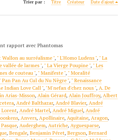
Trier par :
Titre
Créateur
Date d'ajout
ant rapport avec Phantomas
t Wallon au surréalisme "
,
" L'Homo Ludens "
,
" La
e vallée de larmes "
,
" La Vierge Poupine "
,
" Les
mes de couteau "
,
" Manifeste "
,
" Moralité
" Pan Pan Au Cul du Nu Nègre "
,
" Renaissance
he Indian Love Call "
,
"M'nefan d'chez nous "
,
A. De
in Arias-Misson
,
Alain Gérard
,
Alain Jouffroy
,
Albert
cetera
,
André Balthazar
,
André Blavier
,
André
 Lorent
,
André Martel
,
André Miguel
,
André
ooskens
,
Anvers
,
Apollinaire
,
Aquitaine
,
Aragon
,
 Pasque
,
Auderghem
,
Autriche
,
Ayguesparse
,
que
,
Bengale
,
Benjamin Péret
,
Bergson
,
Bernard