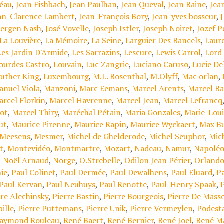
éau
,
Jean Fishbach
,
Jean Paulhan
,
Jean Queval
,
Jean Raine
,
Jea
an-Clarence Lambert
,
Jean-François Bory
,
Jean-yves bosseur
,
oergen Nash
,
José Vovelle
,
Joseph Istler
,
Joseph Noiret
,
Jozef P
La Louvière
,
La Mémoire
,
La Seine
,
Larguier Des Bancels
,
Laur
Les Jardin D'Armide
,
Les Sarrazins
,
Lescure
,
Lewis Carrol
,
Lord
ourdes Castro
,
Louvain
,
Luc Zangrie
,
Luciano Caruso
,
Lucie De
luther King
,
Luxembourg
,
M.L. Rosenthal
,
M.Olyff
,
Mac orlan
,
anuel Viola
,
Manzoni
,
Marc Eemans
,
Marcel Arents
,
Marcel Ba
arcel Florkin
,
Marcel Havrenne
,
Marcel Jean
,
Marcel Lefrancq
ot
,
Marcel Thiry
,
Maréchal Pétain
,
Maria Gonzales
,
Marie-Lou
ut
,
Maurice Pirenne
,
Maurice Rapin
,
Maurice Wyckaert
,
Max Bu
Meesens
,
Mesmer
,
Michel de Ghelderode
,
Michel Seuphor
,
Mic
t
,
Montevidéo
,
Montmartre
,
Mozart
,
Nadeau
,
Namur
,
Napoléo
,
Noël Arnaud
,
Norge
,
O.Strebelle
,
Odilon Jean Périer
,
Orlando
ie
,
Paul Colinet
,
Paul Dermée
,
Paul Dewalhens
,
Paul Eluard
,
Pa
Paul Kervan
,
Paul Neuhuys
,
Paul Renotte
,
Paul-Henry Spaak
,
rre Alechinsky
,
Pierre Bastin
,
Pierre Bourgeois
,
Pierre De Mass
ille
,
Pierre Puttemans
,
Pierre Unik
,
Pierre Vermeylen
,
Podest
aymond Rouleau
,
René Baert
,
René Bernier
,
René Joel
,
René M