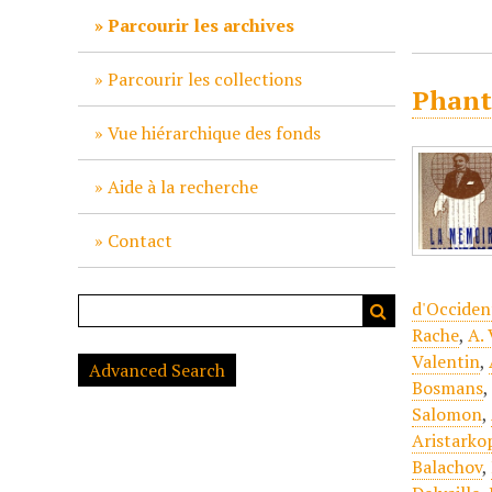
c
Parcourir les archives
i
p
Parcourir les collections
Phant
a
l
Vue hiérarchique des fonds
Aide à la recherche
Contact
d'Occident
Rache
,
A.
Valentin
,
Advanced Search
Bosmans
Salomon
,
Aristarkop
Balachov
,