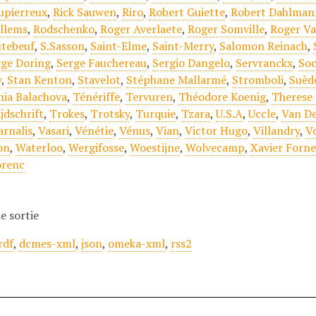
upierreux
,
Rick Sauwen
,
Riro
,
Robert Guiette
,
Robert Dahlman
llems
,
Rodschenko
,
Roger Averlaete
,
Roger Somville
,
Roger V
tebeuf
,
S.Sasson
,
Saint-Elme
,
Saint-Merry
,
Salomon Reinach
,
rge Doring
,
Serge Fauchereau
,
Sergio Dangelo
,
Servranckx
,
Soc
v
,
Stan Kenton
,
Stavelot
,
Stéphane Mallarmé
,
Stromboli
,
Suèd
nia Balachova
,
Ténériffe
,
Tervuren
,
Théodore Koenig
,
Therese
jdschrift
,
Trokes
,
Trotsky
,
Turquie
,
Tzara
,
U.S.A
,
Uccle
,
Van De
arnalis
,
Vasari
,
Vénétie
,
Vénus
,
Vian
,
Victor Hugo
,
Villandry
,
V
on
,
Waterloo
,
Wergifosse
,
Woestijne
,
Wolvecamp
,
Xavier Forne
orenc
e sortie
rdf
,
dcmes-xml
,
json
,
omeka-xml
,
rss2