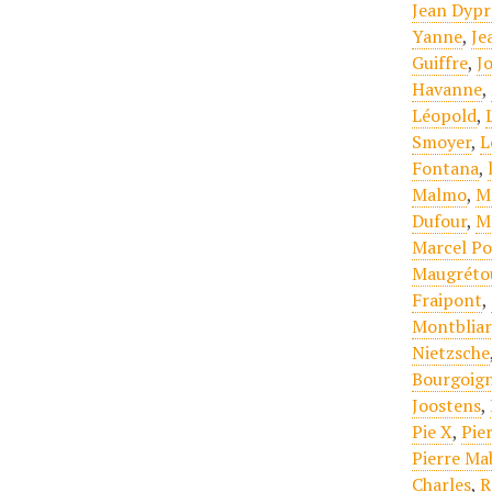
Jean Dypr
Yanne
,
Je
Guiffre
,
J
Havanne
,
Léopold
,
Smoyer
,
L
Fontana
,
Malmo
,
M
Dufour
,
M
Marcel Po
Maugréto
Fraipont
,
Montbliar
Nietzsche
Bourgoign
Joostens
,
Pie X
,
Pie
Pierre Mab
Charles
,
R