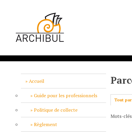
P
a
s
s
e
r
a
u
c
o
n
Parc
t
Accueil
e
n
Guide pour les professionnels
Tout par
u
p
Politique de collecte
Mots-clés
r
i
Règlement
n