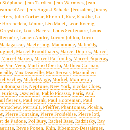
n Stéphane
,
Jean Tardieu
,
Jean Warmoes
,
Jean
Jeanne d'Arc
,
Jens-August Schade
,
Jérusalem
,
Jimmy
eeters
,
Julio Cortazar
,
Khnopff
,
Kiev
,
Knokke
,
La
e Horchedchi
,
Lénine
,
Léo Malet
,
Léon Koenig
,
 Greystoke
,
Louis Nacera
,
Louis Scutenaire
,
Louis
lfernière
,
Lucien André
,
Lucien Jublou
,
Lucio
Madagascar
,
Maeterling
,
Maimonide
,
Malmédy
,
ugniet
,
Marcel Broodthaers
,
Marcel Deprez
,
Marcel
,
Marcel Marien
,
Marcel Parfondry
,
Marcel Piqueray
,
ise Van Veen
,
Martino Oberto
,
Mathieu Corman
,
caille
,
Max Deauville
,
Max Servais
,
Maximilien
hel Vachey
,
Michel-Ange
,
Mockel
,
Monnerot
,
n Bonaparte
,
Neptune
,
New York
,
nicolas Cloes
,
 Furioso
,
Oswiecim
,
Pablo Picasso
,
Paris
,
Paul
ul fierens
,
Paul Frank
,
Paul Hooreman
,
Paul
Pentschew
,
Perrault
,
Pfeiffer
,
Phantomas
,
Picabia
,
ot
,
Pierre Fontaine
,
Pierre Froidebise
,
Pierre loti
,
at de Padoue
,
Pol Bury
,
Rachel Baes
,
Radzitsky
,
Ray
agritte
,
Revue Pogen
,
Rhin
,
Ribemont-Dessaignes
,