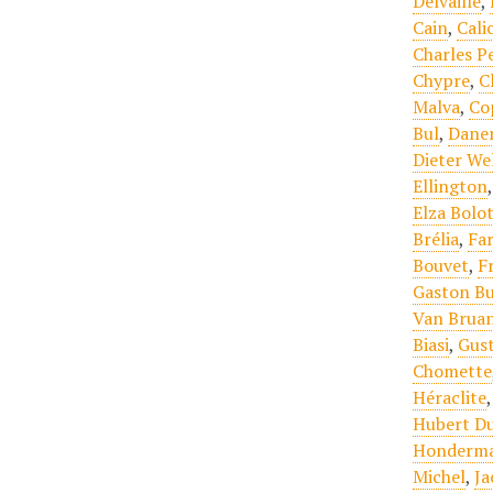
Delvaille
,
Cain
,
Cali
Charles P
Chypre
,
C
Malva
,
Co
Bul
,
Dane
Dieter We
Ellington
Elza Bolo
Brélia
,
Far
Bouvet
,
F
Gaston Bu
Van Brua
Biasi
,
Gust
Chomette
Héraclite
Hubert Du
Honderm
Michel
,
Ja