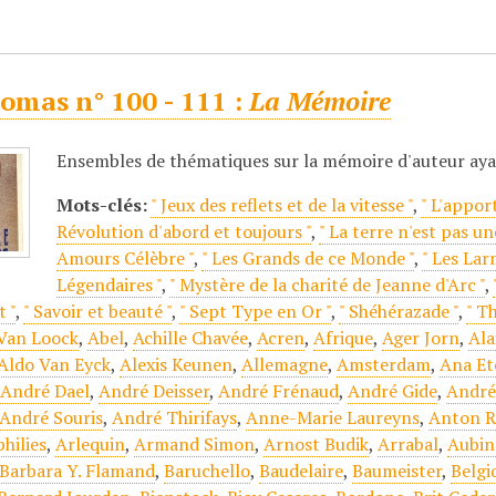
omas n° 100 - 111 :
La Mémoire
Ensembles de thématiques sur la mémoire d'auteur ay
Mots-clés:
" Jeux des reflets et de la vitesse "
,
" L'appor
Révolution d'abord et toujours "
,
" La terre n'est pas un
Amours Célèbre "
,
" Les Grands de ce Monde "
,
" Les Lar
Légendaires "
,
" Mystère de la charité de Jeanne d'Arc "
,
 "
,
" Savoir et beauté "
,
" Sept Type en Or "
,
" Shéhérazade "
,
" T
 Van Loock
,
Abel
,
Achille Chavée
,
Acren
,
Afrique
,
Ager Jorn
,
Ala
Aldo Van Eyck
,
Alexis Keunen
,
Allemagne
,
Amsterdam
,
Ana Et
,
André Dael
,
André Deisser
,
André Frénaud
,
André Gide
,
André
André Souris
,
André Thirifays
,
Anne-Marie Laureyns
,
Anton R
hilies
,
Arlequin
,
Armand Simon
,
Arnost Budik
,
Arrabal
,
Aubin
Barbara Y. Flamand
,
Baruchello
,
Baudelaire
,
Baumeister
,
Belgi