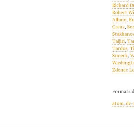
Richard D
Robert Wi
Albion
,
Ru
Creuz
,
Se
Stakhano
Taijiri
,
Ta
Tardos
,
Ti
Snoeck
,
V
Washingt
Zdenec L
Formats d
atom
,
dc-