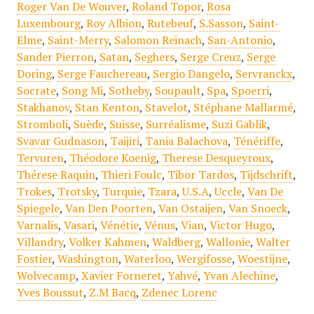
Roger Van De Wouver
,
Roland Topor
,
Rosa
Luxembourg
,
Roy Albion
,
Rutebeuf
,
S.Sasson
,
Saint-
Elme
,
Saint-Merry
,
Salomon Reinach
,
San-Antonio
,
Sander Pierron
,
Satan
,
Seghers
,
Serge Creuz
,
Serge
Doring
,
Serge Fauchereau
,
Sergio Dangelo
,
Servranckx
,
Socrate
,
Song Mi
,
Sotheby
,
Soupault
,
Spa
,
Spoerri
,
Stakhanov
,
Stan Kenton
,
Stavelot
,
Stéphane Mallarmé
,
Stromboli
,
Suède
,
Suisse
,
Surréalisme
,
Suzi Gablik
,
Svavar Gudnason
,
Taijiri
,
Tania Balachova
,
Ténériffe
,
Tervuren
,
Théodore Koenig
,
Therese Desqueyroux
,
Thérese Raquin
,
Thieri Foulc
,
Tibor Tardos
,
Tijdschrift
,
Trokes
,
Trotsky
,
Turquie
,
Tzara
,
U.S.A
,
Uccle
,
Van De
Spiegele
,
Van Den Poorten
,
Van Ostaijen
,
Van Snoeck
,
Varnalis
,
Vasari
,
Vénétie
,
Vénus
,
Vian
,
Victor Hugo
,
Villandry
,
Volker Kahmen
,
Waldberg
,
Wallonie
,
Walter
Fostier
,
Washington
,
Waterloo
,
Wergifosse
,
Woestijne
,
Wolvecamp
,
Xavier Forneret
,
Yahvé
,
Yvan Alechine
,
Yves Boussut
,
Z.M Bacq
,
Zdenec Lorenc