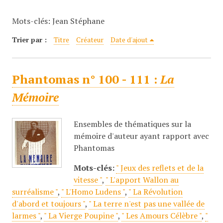
c
Mots-clés: Jean Stéphane
i
p
Trier par :
Titre
Créateur
Date d'ajout
a
l
Phantomas n° 100 - 111 :
La
Mémoire
Ensembles de thématiques sur la
mémoire d'auteur ayant rapport avec
Phantomas
Mots-clés:
" Jeux des reflets et de la
vitesse "
,
" L'apport Wallon au
surréalisme "
,
" L'Homo Ludens "
,
" La Révolution
d'abord et toujours "
,
" La terre n'est pas une vallée de
larmes "
,
" La Vierge Poupine "
,
" Les Amours Célèbre "
,
"