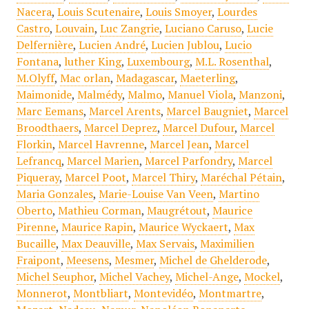
Nacera
,
Louis Scutenaire
,
Louis Smoyer
,
Lourdes
Castro
,
Louvain
,
Luc Zangrie
,
Luciano Caruso
,
Lucie
Delfernière
,
Lucien André
,
Lucien Jublou
,
Lucio
Fontana
,
luther King
,
Luxembourg
,
M.L. Rosenthal
,
M.Olyff
,
Mac orlan
,
Madagascar
,
Maeterling
,
Maimonide
,
Malmédy
,
Malmo
,
Manuel Viola
,
Manzoni
,
Marc Eemans
,
Marcel Arents
,
Marcel Baugniet
,
Marcel
Broodthaers
,
Marcel Deprez
,
Marcel Dufour
,
Marcel
Florkin
,
Marcel Havrenne
,
Marcel Jean
,
Marcel
Lefrancq
,
Marcel Marien
,
Marcel Parfondry
,
Marcel
Piqueray
,
Marcel Poot
,
Marcel Thiry
,
Maréchal Pétain
,
Maria Gonzales
,
Marie-Louise Van Veen
,
Martino
Oberto
,
Mathieu Corman
,
Maugrétout
,
Maurice
Pirenne
,
Maurice Rapin
,
Maurice Wyckaert
,
Max
Bucaille
,
Max Deauville
,
Max Servais
,
Maximilien
Fraipont
,
Meesens
,
Mesmer
,
Michel de Ghelderode
,
Michel Seuphor
,
Michel Vachey
,
Michel-Ange
,
Mockel
,
Monnerot
,
Montbliart
,
Montevidéo
,
Montmartre
,