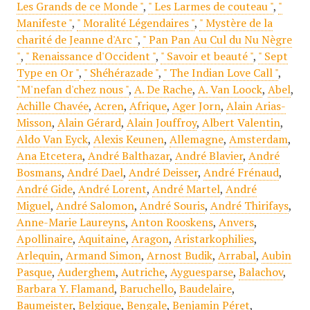
Les Grands de ce Monde "
,
" Les Larmes de couteau "
,
"
Manifeste "
,
" Moralité Légendaires "
,
" Mystère de la
charité de Jeanne d'Arc "
,
" Pan Pan Au Cul du Nu Nègre
"
,
" Renaissance d'Occident "
,
" Savoir et beauté "
,
" Sept
Type en Or "
,
" Shéhérazade "
,
" The Indian Love Call "
,
"M'nefan d'chez nous "
,
A. De Rache
,
A. Van Loock
,
Abel
,
Achille Chavée
,
Acren
,
Afrique
,
Ager Jorn
,
Alain Arias-
Misson
,
Alain Gérard
,
Alain Jouffroy
,
Albert Valentin
,
Aldo Van Eyck
,
Alexis Keunen
,
Allemagne
,
Amsterdam
,
Ana Etcetera
,
André Balthazar
,
André Blavier
,
André
Bosmans
,
André Dael
,
André Deisser
,
André Frénaud
,
André Gide
,
André Lorent
,
André Martel
,
André
Miguel
,
André Salomon
,
André Souris
,
André Thirifays
,
Anne-Marie Laureyns
,
Anton Rooskens
,
Anvers
,
Apollinaire
,
Aquitaine
,
Aragon
,
Aristarkophilies
,
Arlequin
,
Armand Simon
,
Arnost Budik
,
Arrabal
,
Aubin
Pasque
,
Auderghem
,
Autriche
,
Ayguesparse
,
Balachov
,
Barbara Y. Flamand
,
Baruchello
,
Baudelaire
,
Baumeister
,
Belgique
,
Bengale
,
Benjamin Péret
,