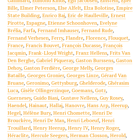
Gallimard
,
Edmond Kinds
,
Egil Jacobsen
,
Einstein
,
Ejler
Bille
,
Elmer Peterson
,
Else Alfelt
,
Elza Bolotine
,
Empire
State Building
,
Enrico Baj
,
Eric de Haulleville
,
Ernest
Pirotte
,
Espagne
,
Etienne Schoonhoven
,
Evelyne
Brélia
,
Farfa
,
Fernand Imhauser
,
Fernand Rude
,
Fernand Verhesen
,
Ferry
,
Flandre
,
Florence
,
Flouquet
,
France
,
Francis Bouvet
,
François Ducasse
,
François
Jacqmin
,
Frank-Lloyd Wright
,
Franz Hellens
,
Frits Van
Den Berghe
,
Gabriel Piqueray
,
Gaston Burssens
,
Gaston
Dehoy
,
Gaston Ferdière
,
George Melly
,
Georges
Bataille
,
Georges Gronier
,
Georges Linze
,
Gérard Van
Bruane
,
Geronimo
,
Gettysburg
,
Ghelderode
,
Ghérasim
Luca
,
Gisèle Ollingerzinque
,
Goemans
,
Gotz
,
Guernesey
,
Guido Biasi
,
Gustave Nellens
,
Guy Rosey
,
Haendel
,
Hainaut
,
Hallaj
,
Hanovre
,
Hans Arp
,
Heerup
,
Hegel
,
Hélène Bury
,
Henri Chomette
,
Henri De
Brouckère
,
Henri De Man
,
Henri Leboeuf
,
Henri
Trouillard
,
Henry Heerup
,
Henry IV
,
Henry Roger
,
Héraclite
,
Hercule Seegers
,
Herman Closson
,
Herold
,