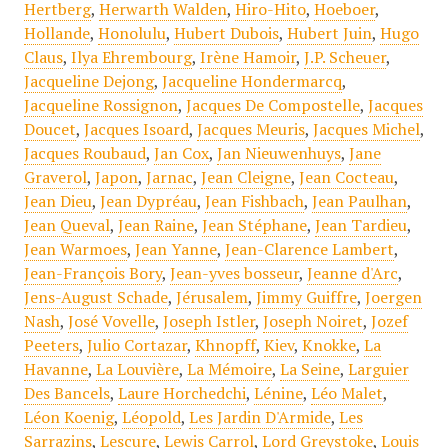
Hertberg
,
Herwarth Walden
,
Hiro-Hito
,
Hoeboer
,
Hollande
,
Honolulu
,
Hubert Dubois
,
Hubert Juin
,
Hugo
Claus
,
Ilya Ehrembourg
,
Irène Hamoir
,
J.P. Scheuer
,
Jacqueline Dejong
,
Jacqueline Hondermarcq
,
Jacqueline Rossignon
,
Jacques De Compostelle
,
Jacques
Doucet
,
Jacques Isoard
,
Jacques Meuris
,
Jacques Michel
,
Jacques Roubaud
,
Jan Cox
,
Jan Nieuwenhuys
,
Jane
Graverol
,
Japon
,
Jarnac
,
Jean Cleigne
,
Jean Cocteau
,
Jean Dieu
,
Jean Dypréau
,
Jean Fishbach
,
Jean Paulhan
,
Jean Queval
,
Jean Raine
,
Jean Stéphane
,
Jean Tardieu
,
Jean Warmoes
,
Jean Yanne
,
Jean-Clarence Lambert
,
Jean-François Bory
,
Jean-yves bosseur
,
Jeanne d'Arc
,
Jens-August Schade
,
Jérusalem
,
Jimmy Guiffre
,
Joergen
Nash
,
José Vovelle
,
Joseph Istler
,
Joseph Noiret
,
Jozef
Peeters
,
Julio Cortazar
,
Khnopff
,
Kiev
,
Knokke
,
La
Havanne
,
La Louvière
,
La Mémoire
,
La Seine
,
Larguier
Des Bancels
,
Laure Horchedchi
,
Lénine
,
Léo Malet
,
Léon Koenig
,
Léopold
,
Les Jardin D'Armide
,
Les
Sarrazins
,
Lescure
,
Lewis Carrol
,
Lord Greystoke
,
Louis