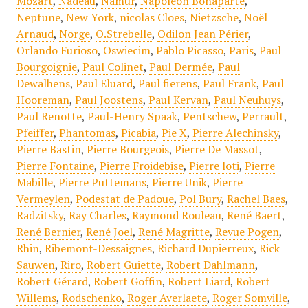
Mozart
,
Nadeau
,
Namur
,
Napoléon Bonaparte
,
Neptune
,
New York
,
nicolas Cloes
,
Nietzsche
,
Noël
Arnaud
,
Norge
,
O.Strebelle
,
Odilon Jean Périer
,
Orlando Furioso
,
Oswiecim
,
Pablo Picasso
,
Paris
,
Paul
Bourgoignie
,
Paul Colinet
,
Paul Dermée
,
Paul
Dewalhens
,
Paul Eluard
,
Paul fierens
,
Paul Frank
,
Paul
Hooreman
,
Paul Joostens
,
Paul Kervan
,
Paul Neuhuys
,
Paul Renotte
,
Paul-Henry Spaak
,
Pentschew
,
Perrault
,
Pfeiffer
,
Phantomas
,
Picabia
,
Pie X
,
Pierre Alechinsky
,
Pierre Bastin
,
Pierre Bourgeois
,
Pierre De Massot
,
Pierre Fontaine
,
Pierre Froidebise
,
Pierre loti
,
Pierre
Mabille
,
Pierre Puttemans
,
Pierre Unik
,
Pierre
Vermeylen
,
Podestat de Padoue
,
Pol Bury
,
Rachel Baes
,
Radzitsky
,
Ray Charles
,
Raymond Rouleau
,
René Baert
,
René Bernier
,
René Joel
,
René Magritte
,
Revue Pogen
,
Rhin
,
Ribemont-Dessaignes
,
Richard Dupierreux
,
Rick
Sauwen
,
Riro
,
Robert Guiette
,
Robert Dahlmann
,
Robert Gérard
,
Robert Goffin
,
Robert Liard
,
Robert
Willems
,
Rodschenko
,
Roger Averlaete
,
Roger Somville
,