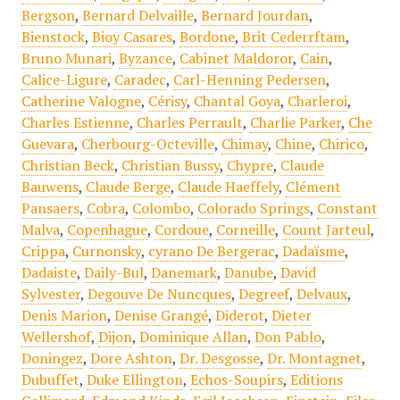
Bergson
,
Bernard Delvaille
,
Bernard Jourdan
,
Bienstock
,
Bioy Casares
,
Bordone
,
Brit Cederrftam
,
Bruno Munari
,
Byzance
,
Cabinet Maldoror
,
Cain
,
Calice-Ligure
,
Caradec
,
Carl-Henning Pedersen
,
Catherine Valogne
,
Cérisy
,
Chantal Goya
,
Charleroi
,
Charles Estienne
,
Charles Perrault
,
Charlie Parker
,
Che
Guevara
,
Cherbourg-Octeville
,
Chimay
,
Chine
,
Chirico
,
Christian Beck
,
Christian Bussy
,
Chypre
,
Claude
Bauwens
,
Claude Berge
,
Claude Haeffely
,
Clément
Pansaers
,
Cobra
,
Colombo
,
Colorado Springs
,
Constant
Malva
,
Copenhague
,
Cordoue
,
Corneille
,
Count Jarteul
,
Crippa
,
Curnonsky
,
cyrano De Bergerac
,
Dadaïsme
,
Dadaiste
,
Daily-Bul
,
Danemark
,
Danube
,
David
Sylvester
,
Degouve De Nuncques
,
Degreef
,
Delvaux
,
Denis Marion
,
Denise Grangé
,
Diderot
,
Dieter
Wellershof
,
Dijon
,
Dominique Allan
,
Don Pablo
,
Doningez
,
Dore Ashton
,
Dr. Desgosse
,
Dr. Montagnet
,
Dubuffet
,
Duke Ellington
,
Echos-Soupirs
,
Editions