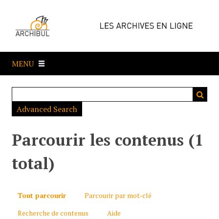
P
a
s
s
e
MENU
r
a
u
c
Advanced Search
o
n
t
Parcourir les contenus (1
e
n
total)
u
p
r
Tout parcourir
Parcourir par mot-clé
i
Recherche de contenus
Aide
n