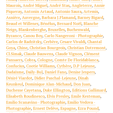
Maurois
,
André Miguel
,
André Stas
,
Angleterre
,
Annie
Piqueray
,
Antonin Artaud
,
Antonio Saura
,
Artemis
,
Asnière
,
Auvergne
,
Barbara J.Flamand
,
Barney Bigard
,
Beaud et Willener
,
Bénélux
,
Bernard Noël
,
Blanche
Neige
,
Blankenberghe
,
Bruxelles
,
Buchenwald
,
Byzance
,
Canou Boy
,
Carlo Nangeroni - Photographie
,
Carlos de Radzitzky
,
Cerbère
,
Cesare Vivaldi
,
Chantal
Goya
,
Chine
,
Christian Bourgeois
,
Christian Dotremont
,
Cl.Simak
,
Claude Bauwens
,
Claude Vignon
,
Clément
Pansaers
,
Cobra
,
Cologne
,
Comte De Floridablanca
,
Confucius
,
Cootie Williams
,
Cythère
,
D.P Lejeune
,
Dadaïsme
,
Daily-Bul
,
Daniel Fano
,
Denise Jespers
,
Désiré Viardot
,
Didier Paschal-Lejeune
,
Dinah
Keunkeul
,
Dominique Alan-Michaud
,
Don Juan
,
Duchesse Cayetana
,
Duke Ellington
,
Editions Gallimard
,
Elisabeth Roudinesco
,
Elvis Presley
,
Emile Kesteman
,
Emilio Scanavino - Photographie
,
Emilio Vedova -
Photographie
,
Ernest Delève
,
Espagne
,
Ezra Pound
,