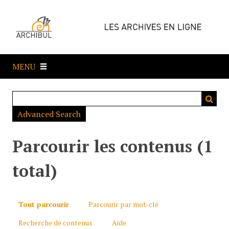
P
a
s
s
e
MENU
r
a
u
c
Advanced Search
o
n
t
Parcourir les contenus (1
e
n
total)
u
p
r
Tout parcourir
Parcourir par mot-clé
i
Recherche de contenus
Aide
n