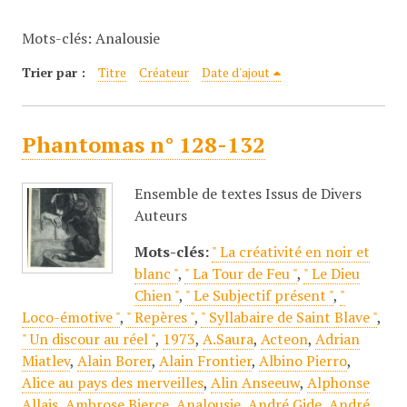
c
Mots-clés: Analousie
i
p
Trier par :
Titre
Créateur
Date d'ajout
a
l
Phantomas n° 128-132
Ensemble de textes Issus de Divers
Auteurs
Mots-clés:
" La créativité en noir et
blanc "
,
" La Tour de Feu "
,
" Le Dieu
Chien "
,
" Le Subjectif présent "
,
"
Loco-émotive "
,
" Repères "
,
" Syllabaire de Saint Blave "
,
" Un discour au réel "
,
1973
,
A.Saura
,
Acteon
,
Adrian
Miatlev
,
Alain Borer
,
Alain Frontier
,
Albino Pierro
,
Alice au pays des merveilles
,
Alin Anseeuw
,
Alphonse
Allais
,
Ambrose Bierce
,
Analousie
,
André Gide
,
André