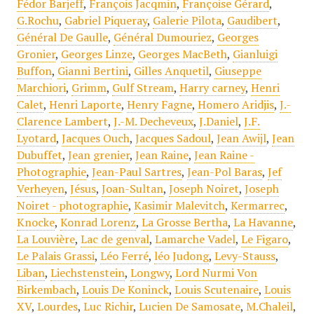
Fédor Barjeff
,
François Jacqmin
,
Françoise Gérard
,
G.Rochu
,
Gabriel Piqueray
,
Galerie Pilota
,
Gaudibert
,
Général De Gaulle
,
Général Dumouriez
,
Georges
Gronier
,
Georges Linze
,
Georges MacBeth
,
Gianluigi
Buffon
,
Gianni Bertini
,
Gilles Anquetil
,
Giuseppe
Marchiori
,
Grimm
,
Gulf Stream
,
Harry carney
,
Henri
Calet
,
Henri Laporte
,
Henry Fagne
,
Homero Aridjis
,
J.-
Clarence Lambert
,
J.-M. Decheveux
,
J.Daniel
,
J.F.
Lyotard
,
Jacques Ouch
,
Jacques Sadoul
,
Jean Awijl
,
Jean
Dubuffet
,
Jean grenier
,
Jean Raine
,
Jean Raine -
Photographie
,
Jean-Paul Sartres
,
Jean-Pol Baras
,
Jef
Verheyen
,
Jésus
,
Joan-Sultan
,
Joseph Noiret
,
Joseph
Noiret - photographie
,
Kasimir Malevitch
,
Kermarrec
,
Knocke
,
Konrad Lorenz
,
La Grosse Bertha
,
La Havanne
,
La Louvière
,
Lac de genval
,
Lamarche Vadel
,
Le Figaro
,
Le Palais Grassi
,
Léo Ferré
,
léo Judong
,
Levy-Stauss
,
Liban
,
Liechstenstein
,
Longwy
,
Lord Nurmi Von
Birkembach
,
Louis De Koninck
,
Louis Scutenaire
,
Louis
XV
,
Lourdes
,
Luc Richir
,
Lucien De Samosate
,
M.Chaleil
,