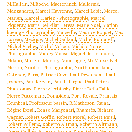
M.Hallain
,
M.Roche
,
Maeterlinck
,
Mallarmé
,
Manzanares
,
Marcel Havrenne
,
Marcel Labie
,
Marcel
Marien
,
Marcel Marien - Photographie
,
Marcel
Piqueray
,
Maria Del Pilar Teresa
,
Marie Noel
,
Marion
koenig - Photographie
,
Marseille
,
Maurice Roquet
,
Max
Loreau
,
Mexique
,
Michel Galland
,
Michel Polnareff
,
Michel Vachey
,
Michel Vokaer
,
Michèle Noiret -
Photographie
,
Mickey Mouse
,
Miguel de Unamuno
,
Milano
,
Molière
,
Monory
,
Montaigne
,
Mr.Morse
,
Nela
Misson
,
Nordio - Photographie
,
Northumberland
,
Ostende
,
Paris
,
Patrice Covo
,
Paul Dewalhens
,
Paul
Jespers
,
Paul Kervan
,
Paul Lafargue
,
Paul Peters
,
Phantomas
,
Pierre Alechinsky
,
Pierre Della Faille
,
Pierre Puttemans
,
Pompidou
,
Port-Royale
,
Prautais
Keunkeul
,
Professeur barzin
,
R.Matheson
,
Raina
,
Régine Exsail
,
Renzo Margonari
,
Rhamsès
,
Richard
wagner
,
Robert Goffin
,
Robert Morel
,
Robert Musil
,
Robert Willems
,
Roberto Altman
,
Roberto Altmann
,
Roger Caillois
,
Romano Farina
,
Rose Sélavy
,
Sacha