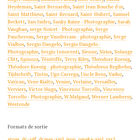
Heydeman
,
Saint Bernardin
,
Saint Jean Bouche d'or
,
Saint Matthieur
,
Saint-Bernard
,
Saint-Hubert
,
Samuel
Beckett
,
San Isidro
,
Sanky Raine - Photographie
,
Sarah
Vaughan
,
serge Noiret - Photographie
,
Serge
Pauchereau
,
Serge Vandercam - photographie
,
Serge
Vialbos
,
Sergio Dangelo
,
Sergio Dangelo -
Photographie
,
Sergio Innocenti
,
Sienne
,
Sirius
,
Solange
Clitt
,
Spinoza
,
Ténériffe
,
Terry Riley
,
Théodore Koenig
,
Théodore Koenig - photographie
,
Théodorus Regibelus
,
Tijdschrift
,
Tintin
,
Ugo Carrega
,
Uncle Bens
,
Vaduz
,
Vatican
,
Vene Rialto
,
Venise
,
Verlaine
,
Versailles
,
Verviers
,
Victor Hugo
,
Vincenzo Torcello
,
Vincenzo
Torcello - Photographie
,
W.Malgaud
,
Werner Lambersy
,
Westende
Formats de sortie
atom
,
dc-rdf
,
dcmes-xml
,
json
,
omeka-xml
,
rss2