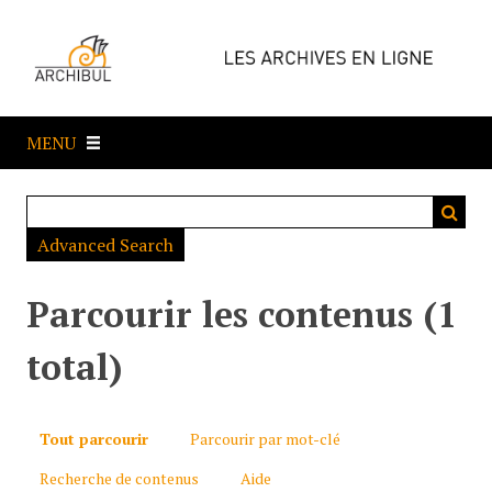
P
a
s
s
e
MENU
r
a
u
c
Advanced Search
o
n
t
Parcourir les contenus (1
e
n
total)
u
p
r
Tout parcourir
Parcourir par mot-clé
i
Recherche de contenus
Aide
n