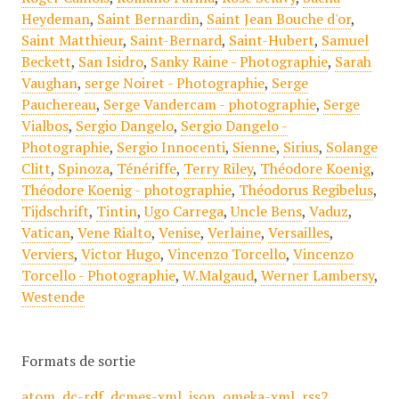
Heydeman
,
Saint Bernardin
,
Saint Jean Bouche d'or
,
Saint Matthieur
,
Saint-Bernard
,
Saint-Hubert
,
Samuel
Beckett
,
San Isidro
,
Sanky Raine - Photographie
,
Sarah
Vaughan
,
serge Noiret - Photographie
,
Serge
Pauchereau
,
Serge Vandercam - photographie
,
Serge
Vialbos
,
Sergio Dangelo
,
Sergio Dangelo -
Photographie
,
Sergio Innocenti
,
Sienne
,
Sirius
,
Solange
Clitt
,
Spinoza
,
Ténériffe
,
Terry Riley
,
Théodore Koenig
,
Théodore Koenig - photographie
,
Théodorus Regibelus
,
Tijdschrift
,
Tintin
,
Ugo Carrega
,
Uncle Bens
,
Vaduz
,
Vatican
,
Vene Rialto
,
Venise
,
Verlaine
,
Versailles
,
Verviers
,
Victor Hugo
,
Vincenzo Torcello
,
Vincenzo
Torcello - Photographie
,
W.Malgaud
,
Werner Lambersy
,
Westende
Formats de sortie
atom
,
dc-rdf
,
dcmes-xml
,
json
,
omeka-xml
,
rss2