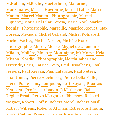
M.Hallain
,
M.Roche
,
Maeterlinck
,
Mallarmé
,
Manzanares
,
Marcel Havrenne
,
Marcel Labie
,
Marcel
Marien
,
Marcel Marien - Photographie
,
Marcel
Piqueray
,
Maria Del Pilar Teresa
,
Marie Noel
,
Marion
koenig - Photographie
,
Marseille
,
Maurice Roquet
,
Max
Loreau
,
Mexique
,
Michel Galland
,
Michel Polnareff
,
Michel Vachey
,
Michel Vokaer
,
Michèle Noiret -
Photographie
,
Mickey Mouse
,
Miguel de Unamuno
,
Milano
,
Molière
,
Monory
,
Montaigne
,
Mr.Morse
,
Nela
Misson
,
Nordio - Photographie
,
Northumberland
,
Ostende
,
Paris
,
Patrice Covo
,
Paul Dewalhens
,
Paul
Jespers
,
Paul Kervan
,
Paul Lafargue
,
Paul Peters
,
Phantomas
,
Pierre Alechinsky
,
Pierre Della Faille
,
Pierre Puttemans
,
Pompidou
,
Port-Royale
,
Prautais
Keunkeul
,
Professeur barzin
,
R.Matheson
,
Raina
,
Régine Exsail
,
Renzo Margonari
,
Rhamsès
,
Richard
wagner
,
Robert Goffin
,
Robert Morel
,
Robert Musil
,
Robert Willems
,
Roberto Altman
,
Roberto Altmann
,
Roger Caillois
,
Romano Farina
,
Rose Sélavy
,
Sacha