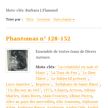
c
Mots-clés: Barbara J.Flamand
i
p
Trier par :
Titre
Créateur
Date d'ajout
a
l
Phantomas n° 128-132
Ensemble de textes Issus de Divers
Auteurs
Mots-clés:
" La créativité en noir et
blanc "
,
" La Tour de Feu "
,
" Le Dieu
Chien "
,
" Le Subjectif présent "
,
"
Loco-émotive "
,
" Repères "
,
" Syllabaire de Saint Blave "
,
" Un discour au réel "
,
1973
,
A.Saura
,
Acteon
,
Adrian
Miatlev
,
Alain Borer
,
Alain Frontier
,
Albino Pierro
,
Alice au pays des merveilles
,
Alin Anseeuw
,
Alphonse
Allais
,
Ambrose Bierce
,
Analousie
,
André Gide
,
André