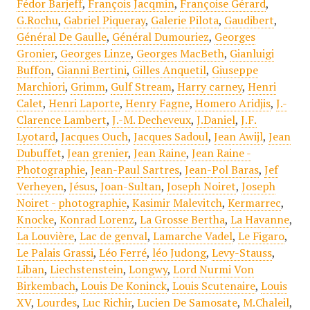
Fédor Barjeff
,
François Jacqmin
,
Françoise Gérard
,
G.Rochu
,
Gabriel Piqueray
,
Galerie Pilota
,
Gaudibert
,
Général De Gaulle
,
Général Dumouriez
,
Georges
Gronier
,
Georges Linze
,
Georges MacBeth
,
Gianluigi
Buffon
,
Gianni Bertini
,
Gilles Anquetil
,
Giuseppe
Marchiori
,
Grimm
,
Gulf Stream
,
Harry carney
,
Henri
Calet
,
Henri Laporte
,
Henry Fagne
,
Homero Aridjis
,
J.-
Clarence Lambert
,
J.-M. Decheveux
,
J.Daniel
,
J.F.
Lyotard
,
Jacques Ouch
,
Jacques Sadoul
,
Jean Awijl
,
Jean
Dubuffet
,
Jean grenier
,
Jean Raine
,
Jean Raine -
Photographie
,
Jean-Paul Sartres
,
Jean-Pol Baras
,
Jef
Verheyen
,
Jésus
,
Joan-Sultan
,
Joseph Noiret
,
Joseph
Noiret - photographie
,
Kasimir Malevitch
,
Kermarrec
,
Knocke
,
Konrad Lorenz
,
La Grosse Bertha
,
La Havanne
,
La Louvière
,
Lac de genval
,
Lamarche Vadel
,
Le Figaro
,
Le Palais Grassi
,
Léo Ferré
,
léo Judong
,
Levy-Stauss
,
Liban
,
Liechstenstein
,
Longwy
,
Lord Nurmi Von
Birkembach
,
Louis De Koninck
,
Louis Scutenaire
,
Louis
XV
,
Lourdes
,
Luc Richir
,
Lucien De Samosate
,
M.Chaleil
,