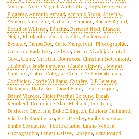
Maurois
,
André Miguel
,
André Stas
,
Angleterre
,
Annie
Piqueray
,
Antonin Artaud
,
Antonio Saura
,
Artemis
,
Asnière
,
Auvergne
,
Barbara J.Flamand
,
Barney Bigard
,
Beaud et Willener
,
Bénélux
,
Bernard Noël
,
Blanche
Neige
,
Blankenberghe
,
Bruxelles
,
Buchenwald
,
Byzance
,
Canou Boy
,
Carlo Nangeroni - Photographie
,
Carlos de Radzitzky
,
Cerbère
,
Cesare Vivaldi
,
Chantal
Goya
,
Chine
,
Christian Bourgeois
,
Christian Dotremont
,
Cl.Simak
,
Claude Bauwens
,
Claude Vignon
,
Clément
Pansaers
,
Cobra
,
Cologne
,
Comte De Floridablanca
,
Confucius
,
Cootie Williams
,
Cythère
,
D.P Lejeune
,
Dadaïsme
,
Daily-Bul
,
Daniel Fano
,
Denise Jespers
,
Désiré Viardot
,
Didier Paschal-Lejeune
,
Dinah
Keunkeul
,
Dominique Alan-Michaud
,
Don Juan
,
Duchesse Cayetana
,
Duke Ellington
,
Editions Gallimard
,
Elisabeth Roudinesco
,
Elvis Presley
,
Emile Kesteman
,
Emilio Scanavino - Photographie
,
Emilio Vedova -
Photographie
,
Ernest Delève
,
Espagne
,
Ezra Pound
,