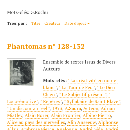
c
Mots-clés: G.Rochu
i
p
Trier par :
Titre
Créateur
Date d'ajout
a
l
Phantomas n° 128-132
Ensemble de textes Issus de Divers
Auteurs
Mots-clés:
" La créativité en noir et
blanc "
,
" La Tour de Feu "
,
" Le Dieu
Chien "
,
" Le Subjectif présent "
,
"
Loco-émotive "
,
" Repères "
,
" Syllabaire de Saint Blave "
,
" Un discour au réel "
,
1973
,
A.Saura
,
Acteon
,
Adrian
Miatlev
,
Alain Borer
,
Alain Frontier
,
Albino Pierro
,
Alice au pays des merveilles
,
Alin Anseeuw
,
Alphonse
Allais
,
Ambrose Bierce
,
Analousie
,
André Gide
,
André