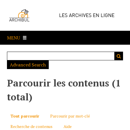
P
a
s
s
e
MENU
r
a
u
c
Advanced Search
o
n
t
Parcourir les contenus (1
e
n
total)
u
p
r
Tout parcourir
Parcourir par mot-clé
i
Recherche de contenus
Aide
n