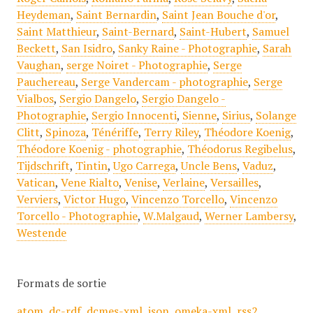
Heydeman
,
Saint Bernardin
,
Saint Jean Bouche d'or
,
Saint Matthieur
,
Saint-Bernard
,
Saint-Hubert
,
Samuel
Beckett
,
San Isidro
,
Sanky Raine - Photographie
,
Sarah
Vaughan
,
serge Noiret - Photographie
,
Serge
Pauchereau
,
Serge Vandercam - photographie
,
Serge
Vialbos
,
Sergio Dangelo
,
Sergio Dangelo -
Photographie
,
Sergio Innocenti
,
Sienne
,
Sirius
,
Solange
Clitt
,
Spinoza
,
Ténériffe
,
Terry Riley
,
Théodore Koenig
,
Théodore Koenig - photographie
,
Théodorus Regibelus
,
Tijdschrift
,
Tintin
,
Ugo Carrega
,
Uncle Bens
,
Vaduz
,
Vatican
,
Vene Rialto
,
Venise
,
Verlaine
,
Versailles
,
Verviers
,
Victor Hugo
,
Vincenzo Torcello
,
Vincenzo
Torcello - Photographie
,
W.Malgaud
,
Werner Lambersy
,
Westende
Formats de sortie
atom
,
dc-rdf
,
dcmes-xml
,
json
,
omeka-xml
,
rss2