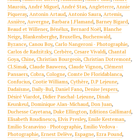
Maurois
,
André Miguel
,
André Stas
,
Angleterre
,
Annie
Piqueray
,
Antonin Artaud
,
Antonio Saura
,
Artemis
,
Asnière
,
Auvergne
,
Barbara J.Flamand
,
Barney Bigard
,
Beaud et Willener
,
Bénélux
,
Bernard Noël
,
Blanche
Neige
,
Blankenberghe
,
Bruxelles
,
Buchenwald
,
Byzance
,
Canou Boy
,
Carlo Nangeroni - Photographie
,
Carlos de Radzitzky
,
Cerbère
,
Cesare Vivaldi
,
Chantal
Goya
,
Chine
,
Christian Bourgeois
,
Christian Dotremont
,
Cl.Simak
,
Claude Bauwens
,
Claude Vignon
,
Clément
Pansaers
,
Cobra
,
Cologne
,
Comte De Floridablanca
,
Confucius
,
Cootie Williams
,
Cythère
,
D.P Lejeune
,
Dadaïsme
,
Daily-Bul
,
Daniel Fano
,
Denise Jespers
,
Désiré Viardot
,
Didier Paschal-Lejeune
,
Dinah
Keunkeul
,
Dominique Alan-Michaud
,
Don Juan
,
Duchesse Cayetana
,
Duke Ellington
,
Editions Gallimard
,
Elisabeth Roudinesco
,
Elvis Presley
,
Emile Kesteman
,
Emilio Scanavino - Photographie
,
Emilio Vedova -
Photographie
,
Ernest Delève
,
Espagne
,
Ezra Pound
,