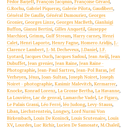
Fédor Barjeff
,
François Jacqmin
,
Françoise Gérard
,
G.Rochu
,
Gabriel Piqueray
,
Galerie Pilota
,
Gaudibert
,
Général De Gaulle
,
Général Dumouriez
,
Georges
Gronier
,
Georges Linze
,
Georges MacBeth
,
Gianluigi
Buffon
,
Gianni Bertini
,
Gilles Anquetil
,
Giuseppe
Marchiori
,
Grimm
,
Gulf Stream
,
Harry carney
,
Henri
Calet
,
Henri Laporte
,
Henry Fagne
,
Homero Aridjis
,
J.-
Clarence Lambert
,
J.-M. Decheveux
,
J.Daniel
,
J.F.
Lyotard
,
Jacques Ouch
,
Jacques Sadoul
,
Jean Awijl
,
Jean
Dubuffet
,
Jean grenier
,
Jean Raine
,
Jean Raine -
Photographie
,
Jean-Paul Sartres
,
Jean-Pol Baras
,
Jef
Verheyen
,
Jésus
,
Joan-Sultan
,
Joseph Noiret
,
Joseph
Noiret - photographie
,
Kasimir Malevitch
,
Kermarrec
,
Knocke
,
Konrad Lorenz
,
La Grosse Bertha
,
La Havanne
,
La Louvière
,
Lac de genval
,
Lamarche Vadel
,
Le Figaro
,
Le Palais Grassi
,
Léo Ferré
,
léo Judong
,
Levy-Stauss
,
Liban
,
Liechstenstein
,
Longwy
,
Lord Nurmi Von
Birkembach
,
Louis De Koninck
,
Louis Scutenaire
,
Louis
XV
,
Lourdes
,
Luc Richir
,
Lucien De Samosate
,
M.Chaleil
,