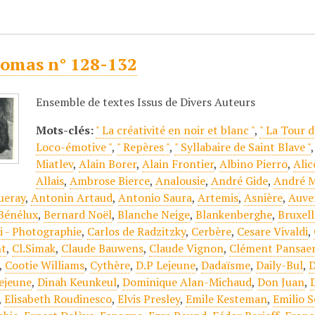
omas n° 128-132
Ensemble de textes Issus de Divers Auteurs
Mots-clés:
" La créativité en noir et blanc "
,
" La Tour d
Loco-émotive "
,
" Repères "
,
" Syllabaire de Saint Blave "
Miatlev
,
Alain Borer
,
Alain Frontier
,
Albino Pierro
,
Alic
Allais
,
Ambrose Bierce
,
Analousie
,
André Gide
,
André M
ueray
,
Antonin Artaud
,
Antonio Saura
,
Artemis
,
Asnière
,
Auve
Bénélux
,
Bernard Noël
,
Blanche Neige
,
Blankenberghe
,
Bruxell
 - Photographie
,
Carlos de Radzitzky
,
Cerbère
,
Cesare Vivaldi
,
nt
,
Cl.Simak
,
Claude Bauwens
,
Claude Vignon
,
Clément Pansae
,
Cootie Williams
,
Cythère
,
D.P Lejeune
,
Dadaïsme
,
Daily-Bul
,
D
ejeune
,
Dinah Keunkeul
,
Dominique Alan-Michaud
,
Don Juan
,
,
Elisabeth Roudinesco
,
Elvis Presley
,
Emile Kesteman
,
Emilio 