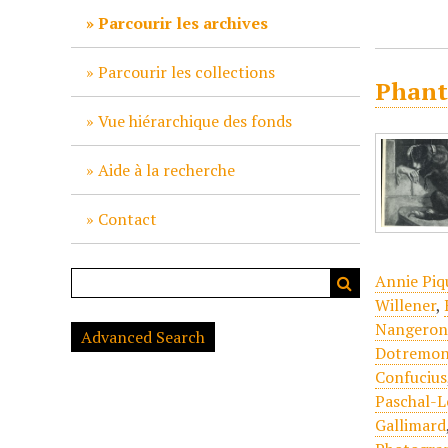
c
Parcourir les archives
i
p
Parcourir les collections
Phant
a
l
Vue hiérarchique des fonds
Aide à la recherche
Contact
Annie Piq
Willener
,
Nangeroni
Advanced Search
Dotremo
Confucius
Paschal-L
Gallimard