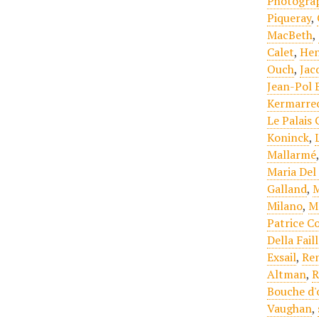
Photogra
Piqueray
,
MacBeth
,
Calet
,
Hen
Ouch
,
Jac
Jean-Pol 
Kermarre
Le Palais 
Koninck
,
Mallarmé
Maria Del 
Galland
,
M
Milano
,
M
Patrice C
Della Fail
Exsail
,
Re
Altman
,
R
Bouche d'
Vaughan
,