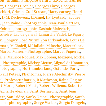
ois Jacqmin
,
Françoise Gérard
,
G.Rochu
,
Gabriel
ez
,
Georges Gronier
,
Georges Linze
,
Georges
chiori
,
Grimm
,
Gulf Stream
,
Harry carney
,
Henri
t
,
J.-M. Decheveux
,
J.Daniel
,
J.F. Lyotard
,
Jacques
e
,
Jean Raine - Photographie
,
Jean-Paul Sartres
,
Noiret - photographie
,
Kasimir Malevitch
,
ouvière
,
Lac de genval
,
Lamarche Vadel
,
Le Figaro
,
in
,
Longwy
,
Lord Nurmi Von Birkembach
,
Louis De
osate
,
M.Chaleil
,
M.Hallain
,
M.Roche
,
Maeterlinck
,
Marcel Marien - Photographie
,
Marcel Piqueray
,
ille
,
Maurice Roquet
,
Max Loreau
,
Mexique
,
Michel
 - Photographie
,
Mickey Mouse
,
Miguel de Unamuno
,
Photographie
,
Northumberland
,
Ostende
,
Paris
,
,
Paul Peters
,
Phantomas
,
Pierre Alechinsky
,
Pierre
ul
,
Professeur barzin
,
R.Matheson
,
Raina
,
Régine
rt Morel
,
Robert Musil
,
Robert Willems
,
Roberto
Sacha Heydeman
,
Saint Bernardin
,
Saint Jean
ett
,
San Isidro
,
Sanky Raine - Photographie
,
Sarah
cam - photographie
,
Serge Vialbos
,
Sergio Dangelo
,