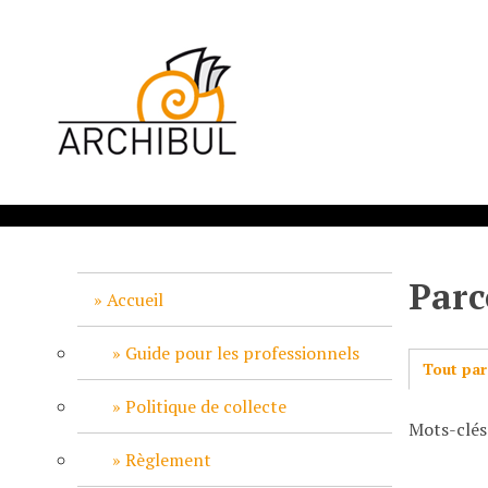
P
a
s
s
e
r
a
u
c
o
n
Parc
t
Accueil
e
n
Guide pour les professionnels
Tout par
u
p
Politique de collecte
Mots-clés
r
i
Règlement
n