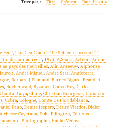
Trier par :
Titre
Créateur
Date d'ajout
e Feu "
,
" Le Dieu Chien "
,
" Le Subjectif présent "
,
"
,
" Un discour au réel "
,
1973
,
A.Saura
,
Acteon
,
Adrian
e au pays des merveilles
,
Alin Anseeuw
,
Alphonse
aurois
,
André Miguel
,
André Stas
,
Angleterre
,
rgne
,
Barbara J.Flamand
,
Barney Bigard
,
Beaud et
es
,
Buchenwald
,
Byzance
,
Canou Boy
,
Carlo
Chantal Goya
,
Chine
,
Christian Bourgeois
,
Christian
rs
,
Cobra
,
Cologne
,
Comte De Floridablanca
,
aniel Fano
,
Denise Jespers
,
Désiré Viardot
,
Didier
Duchesse Cayetana
,
Duke Ellington
,
Editions
Scanavino - Photographie
,
Emilio Vedova -