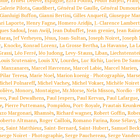
phie
,
Ernest Delève
,
Espagne
,
Ezra Pound
,
Fédor Barjeff
,
Franç
Galerie Pilota
,
Gaudibert
,
Général De Gaulle
,
Général Dumouri
Gianluigi Buffon
,
Gianni Bertini
,
Gilles Anquetil
,
Giuseppe Mar
ri Laporte
,
Henry Fagne
,
Homero Aridjis
,
J.-Clarence Lamber
ques Sadoul
,
Jean Awijl
,
Jean Dubuffet
,
Jean grenier
,
Jean Rain
Baras
,
Jef Verheyen
,
Jésus
,
Joan-Sultan
,
Joseph Noiret
,
Joseph 
c
,
Knocke
,
Konrad Lorenz
,
La Grosse Bertha
,
La Havanne
,
La L
Grassi
,
Léo Ferré
,
léo Judong
,
Levy-Stauss
,
Liban
,
Liechstenste
Louis Scutenaire
,
Louis XV
,
Lourdes
,
Luc Richir
,
Lucien De Sam
,
Manzanares
,
Marcel Havrenne
,
Marcel Labie
,
Marcel Marien
,
Pilar Teresa
,
Marie Noel
,
Marion koenig - Photographie
,
Marse
ichel Polnareff
,
Michel Vachey
,
Michel Vokaer
,
Michèle Noiret
olière
,
Monory
,
Montaigne
,
Mr.Morse
,
Nela Misson
,
Nordio - 
ovo
,
Paul Dewalhens
,
Paul Jespers
,
Paul Kervan
,
Paul Lafargue
le
,
Pierre Puttemans
,
Pompidou
,
Port-Royale
,
Prautais Keunke
nzo Margonari
,
Rhamsès
,
Richard wagner
,
Robert Goffin
,
Robe
oberto Altmann
,
Roger Caillois
,
Romano Farina
,
Rose Sélavy
,
or
,
Saint Matthieur
,
Saint-Bernard
,
Saint-Hubert
,
Samuel Beck
serge Noiret - Photographie
,
Serge Pauchereau
,
Serge Vander