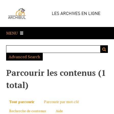
P
a
s
s
e
MENU
r
a
u
c
Advanced Search
o
n
t
Parcourir les contenus (1
e
n
total)
u
p
r
Tout parcourir
Parcourir par mot-clé
i
Recherche de contenus
Aide
n