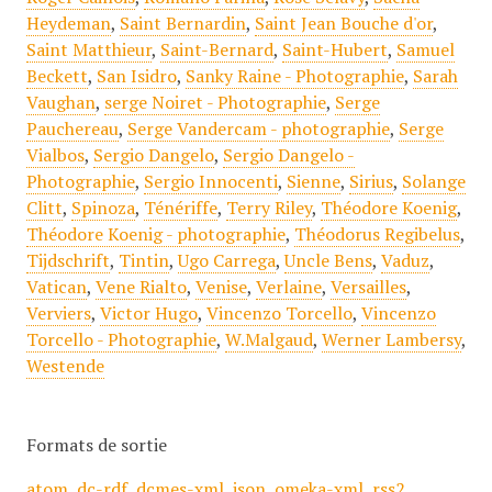
Heydeman
,
Saint Bernardin
,
Saint Jean Bouche d'or
,
Saint Matthieur
,
Saint-Bernard
,
Saint-Hubert
,
Samuel
Beckett
,
San Isidro
,
Sanky Raine - Photographie
,
Sarah
Vaughan
,
serge Noiret - Photographie
,
Serge
Pauchereau
,
Serge Vandercam - photographie
,
Serge
Vialbos
,
Sergio Dangelo
,
Sergio Dangelo -
Photographie
,
Sergio Innocenti
,
Sienne
,
Sirius
,
Solange
Clitt
,
Spinoza
,
Ténériffe
,
Terry Riley
,
Théodore Koenig
,
Théodore Koenig - photographie
,
Théodorus Regibelus
,
Tijdschrift
,
Tintin
,
Ugo Carrega
,
Uncle Bens
,
Vaduz
,
Vatican
,
Vene Rialto
,
Venise
,
Verlaine
,
Versailles
,
Verviers
,
Victor Hugo
,
Vincenzo Torcello
,
Vincenzo
Torcello - Photographie
,
W.Malgaud
,
Werner Lambersy
,
Westende
Formats de sortie
atom
,
dc-rdf
,
dcmes-xml
,
json
,
omeka-xml
,
rss2