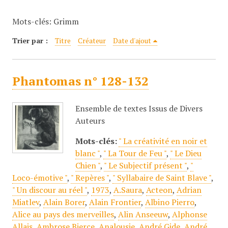
c
Mots-clés: Grimm
i
p
Trier par :
Titre
Créateur
Date d'ajout
a
l
Phantomas n° 128-132
Ensemble de textes Issus de Divers
Auteurs
Mots-clés:
" La créativité en noir et
blanc "
,
" La Tour de Feu "
,
" Le Dieu
Chien "
,
" Le Subjectif présent "
,
"
Loco-émotive "
,
" Repères "
,
" Syllabaire de Saint Blave "
,
" Un discour au réel "
,
1973
,
A.Saura
,
Acteon
,
Adrian
Miatlev
,
Alain Borer
,
Alain Frontier
,
Albino Pierro
,
Alice au pays des merveilles
,
Alin Anseeuw
,
Alphonse
Allais
,
Ambrose Bierce
,
Analousie
,
André Gide
,
André