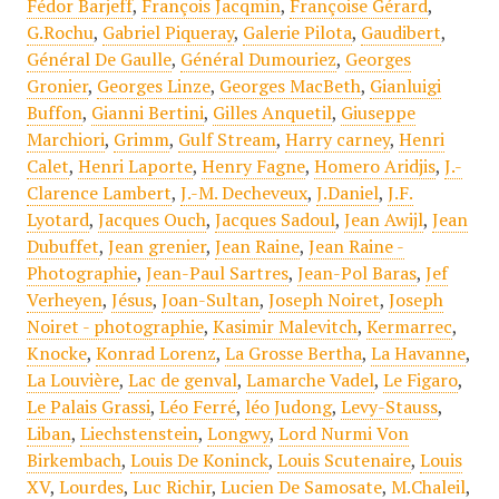
Fédor Barjeff
,
François Jacqmin
,
Françoise Gérard
,
G.Rochu
,
Gabriel Piqueray
,
Galerie Pilota
,
Gaudibert
,
Général De Gaulle
,
Général Dumouriez
,
Georges
Gronier
,
Georges Linze
,
Georges MacBeth
,
Gianluigi
Buffon
,
Gianni Bertini
,
Gilles Anquetil
,
Giuseppe
Marchiori
,
Grimm
,
Gulf Stream
,
Harry carney
,
Henri
Calet
,
Henri Laporte
,
Henry Fagne
,
Homero Aridjis
,
J.-
Clarence Lambert
,
J.-M. Decheveux
,
J.Daniel
,
J.F.
Lyotard
,
Jacques Ouch
,
Jacques Sadoul
,
Jean Awijl
,
Jean
Dubuffet
,
Jean grenier
,
Jean Raine
,
Jean Raine -
Photographie
,
Jean-Paul Sartres
,
Jean-Pol Baras
,
Jef
Verheyen
,
Jésus
,
Joan-Sultan
,
Joseph Noiret
,
Joseph
Noiret - photographie
,
Kasimir Malevitch
,
Kermarrec
,
Knocke
,
Konrad Lorenz
,
La Grosse Bertha
,
La Havanne
,
La Louvière
,
Lac de genval
,
Lamarche Vadel
,
Le Figaro
,
Le Palais Grassi
,
Léo Ferré
,
léo Judong
,
Levy-Stauss
,
Liban
,
Liechstenstein
,
Longwy
,
Lord Nurmi Von
Birkembach
,
Louis De Koninck
,
Louis Scutenaire
,
Louis
XV
,
Lourdes
,
Luc Richir
,
Lucien De Samosate
,
M.Chaleil
,