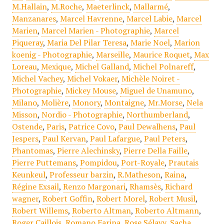
M.Hallain
,
M.Roche
,
Maeterlinck
,
Mallarmé
,
Manzanares
,
Marcel Havrenne
,
Marcel Labie
,
Marcel
Marien
,
Marcel Marien - Photographie
,
Marcel
Piqueray
,
Maria Del Pilar Teresa
,
Marie Noel
,
Marion
koenig - Photographie
,
Marseille
,
Maurice Roquet
,
Max
Loreau
,
Mexique
,
Michel Galland
,
Michel Polnareff
,
Michel Vachey
,
Michel Vokaer
,
Michèle Noiret -
Photographie
,
Mickey Mouse
,
Miguel de Unamuno
,
Milano
,
Molière
,
Monory
,
Montaigne
,
Mr.Morse
,
Nela
Misson
,
Nordio - Photographie
,
Northumberland
,
Ostende
,
Paris
,
Patrice Covo
,
Paul Dewalhens
,
Paul
Jespers
,
Paul Kervan
,
Paul Lafargue
,
Paul Peters
,
Phantomas
,
Pierre Alechinsky
,
Pierre Della Faille
,
Pierre Puttemans
,
Pompidou
,
Port-Royale
,
Prautais
Keunkeul
,
Professeur barzin
,
R.Matheson
,
Raina
,
Régine Exsail
,
Renzo Margonari
,
Rhamsès
,
Richard
wagner
,
Robert Goffin
,
Robert Morel
,
Robert Musil
,
Robert Willems
,
Roberto Altman
,
Roberto Altmann
,
Roger Caillois
,
Romano Farina
,
Rose Sélavy
,
Sacha