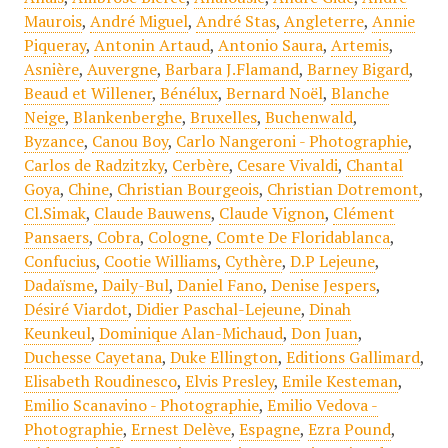
Maurois
,
André Miguel
,
André Stas
,
Angleterre
,
Annie
Piqueray
,
Antonin Artaud
,
Antonio Saura
,
Artemis
,
Asnière
,
Auvergne
,
Barbara J.Flamand
,
Barney Bigard
,
Beaud et Willener
,
Bénélux
,
Bernard Noël
,
Blanche
Neige
,
Blankenberghe
,
Bruxelles
,
Buchenwald
,
Byzance
,
Canou Boy
,
Carlo Nangeroni - Photographie
,
Carlos de Radzitzky
,
Cerbère
,
Cesare Vivaldi
,
Chantal
Goya
,
Chine
,
Christian Bourgeois
,
Christian Dotremont
,
Cl.Simak
,
Claude Bauwens
,
Claude Vignon
,
Clément
Pansaers
,
Cobra
,
Cologne
,
Comte De Floridablanca
,
Confucius
,
Cootie Williams
,
Cythère
,
D.P Lejeune
,
Dadaïsme
,
Daily-Bul
,
Daniel Fano
,
Denise Jespers
,
Désiré Viardot
,
Didier Paschal-Lejeune
,
Dinah
Keunkeul
,
Dominique Alan-Michaud
,
Don Juan
,
Duchesse Cayetana
,
Duke Ellington
,
Editions Gallimard
,
Elisabeth Roudinesco
,
Elvis Presley
,
Emile Kesteman
,
Emilio Scanavino - Photographie
,
Emilio Vedova -
Photographie
,
Ernest Delève
,
Espagne
,
Ezra Pound
,