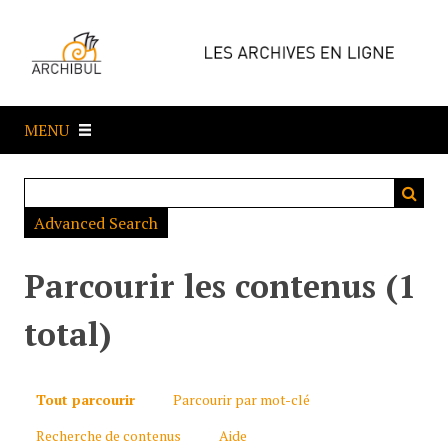
P
a
s
s
e
MENU
r
a
u
c
Advanced Search
o
n
t
Parcourir les contenus (1
e
n
total)
u
p
r
Tout parcourir
Parcourir par mot-clé
i
Recherche de contenus
Aide
n