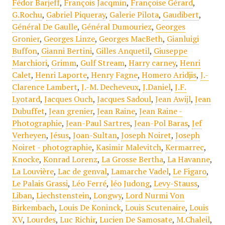
Fédor Barjeff
,
François Jacqmin
,
Françoise Gérard
,
G.Rochu
,
Gabriel Piqueray
,
Galerie Pilota
,
Gaudibert
,
Général De Gaulle
,
Général Dumouriez
,
Georges
Gronier
,
Georges Linze
,
Georges MacBeth
,
Gianluigi
Buffon
,
Gianni Bertini
,
Gilles Anquetil
,
Giuseppe
Marchiori
,
Grimm
,
Gulf Stream
,
Harry carney
,
Henri
Calet
,
Henri Laporte
,
Henry Fagne
,
Homero Aridjis
,
J.-
Clarence Lambert
,
J.-M. Decheveux
,
J.Daniel
,
J.F.
Lyotard
,
Jacques Ouch
,
Jacques Sadoul
,
Jean Awijl
,
Jean
Dubuffet
,
Jean grenier
,
Jean Raine
,
Jean Raine -
Photographie
,
Jean-Paul Sartres
,
Jean-Pol Baras
,
Jef
Verheyen
,
Jésus
,
Joan-Sultan
,
Joseph Noiret
,
Joseph
Noiret - photographie
,
Kasimir Malevitch
,
Kermarrec
,
Knocke
,
Konrad Lorenz
,
La Grosse Bertha
,
La Havanne
,
La Louvière
,
Lac de genval
,
Lamarche Vadel
,
Le Figaro
,
Le Palais Grassi
,
Léo Ferré
,
léo Judong
,
Levy-Stauss
,
Liban
,
Liechstenstein
,
Longwy
,
Lord Nurmi Von
Birkembach
,
Louis De Koninck
,
Louis Scutenaire
,
Louis
XV
,
Lourdes
,
Luc Richir
,
Lucien De Samosate
,
M.Chaleil
,