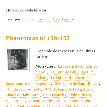
c
Mots-clés: Nela Misson
i
p
Trier par :
Titre
Créateur
Date d'ajout
a
l
Phantomas n° 128-132
Ensemble de textes Issus de Divers
Auteurs
Mots-clés:
" La créativité en noir et
blanc "
,
" La Tour de Feu "
,
" Le Dieu
Chien "
,
" Le Subjectif présent "
,
"
Loco-émotive "
,
" Repères "
,
" Syllabaire de Saint Blave "
,
" Un discour au réel "
,
1973
,
A.Saura
,
Acteon
,
Adrian
Miatlev
,
Alain Borer
,
Alain Frontier
,
Albino Pierro
,
Alice au pays des merveilles
,
Alin Anseeuw
,
Alphonse
Allais
,
Ambrose Bierce
,
Analousie
,
André Gide
,
André