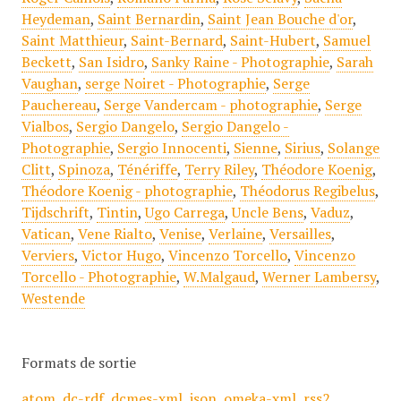
Heydeman
,
Saint Bernardin
,
Saint Jean Bouche d'or
,
Saint Matthieur
,
Saint-Bernard
,
Saint-Hubert
,
Samuel
Beckett
,
San Isidro
,
Sanky Raine - Photographie
,
Sarah
Vaughan
,
serge Noiret - Photographie
,
Serge
Pauchereau
,
Serge Vandercam - photographie
,
Serge
Vialbos
,
Sergio Dangelo
,
Sergio Dangelo -
Photographie
,
Sergio Innocenti
,
Sienne
,
Sirius
,
Solange
Clitt
,
Spinoza
,
Ténériffe
,
Terry Riley
,
Théodore Koenig
,
Théodore Koenig - photographie
,
Théodorus Regibelus
,
Tijdschrift
,
Tintin
,
Ugo Carrega
,
Uncle Bens
,
Vaduz
,
Vatican
,
Vene Rialto
,
Venise
,
Verlaine
,
Versailles
,
Verviers
,
Victor Hugo
,
Vincenzo Torcello
,
Vincenzo
Torcello - Photographie
,
W.Malgaud
,
Werner Lambersy
,
Westende
Formats de sortie
atom
,
dc-rdf
,
dcmes-xml
,
json
,
omeka-xml
,
rss2