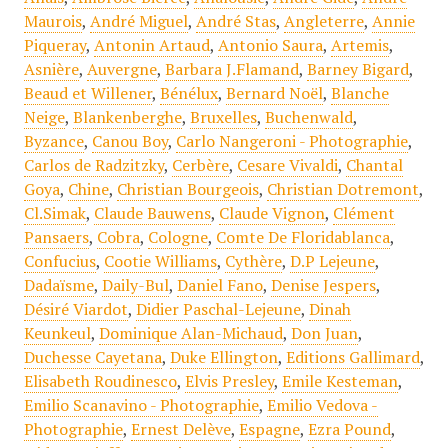
Maurois
,
André Miguel
,
André Stas
,
Angleterre
,
Annie
Piqueray
,
Antonin Artaud
,
Antonio Saura
,
Artemis
,
Asnière
,
Auvergne
,
Barbara J.Flamand
,
Barney Bigard
,
Beaud et Willener
,
Bénélux
,
Bernard Noël
,
Blanche
Neige
,
Blankenberghe
,
Bruxelles
,
Buchenwald
,
Byzance
,
Canou Boy
,
Carlo Nangeroni - Photographie
,
Carlos de Radzitzky
,
Cerbère
,
Cesare Vivaldi
,
Chantal
Goya
,
Chine
,
Christian Bourgeois
,
Christian Dotremont
,
Cl.Simak
,
Claude Bauwens
,
Claude Vignon
,
Clément
Pansaers
,
Cobra
,
Cologne
,
Comte De Floridablanca
,
Confucius
,
Cootie Williams
,
Cythère
,
D.P Lejeune
,
Dadaïsme
,
Daily-Bul
,
Daniel Fano
,
Denise Jespers
,
Désiré Viardot
,
Didier Paschal-Lejeune
,
Dinah
Keunkeul
,
Dominique Alan-Michaud
,
Don Juan
,
Duchesse Cayetana
,
Duke Ellington
,
Editions Gallimard
,
Elisabeth Roudinesco
,
Elvis Presley
,
Emile Kesteman
,
Emilio Scanavino - Photographie
,
Emilio Vedova -
Photographie
,
Ernest Delève
,
Espagne
,
Ezra Pound
,