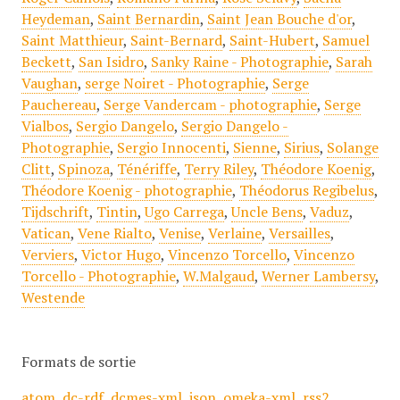
Heydeman
,
Saint Bernardin
,
Saint Jean Bouche d'or
,
Saint Matthieur
,
Saint-Bernard
,
Saint-Hubert
,
Samuel
Beckett
,
San Isidro
,
Sanky Raine - Photographie
,
Sarah
Vaughan
,
serge Noiret - Photographie
,
Serge
Pauchereau
,
Serge Vandercam - photographie
,
Serge
Vialbos
,
Sergio Dangelo
,
Sergio Dangelo -
Photographie
,
Sergio Innocenti
,
Sienne
,
Sirius
,
Solange
Clitt
,
Spinoza
,
Ténériffe
,
Terry Riley
,
Théodore Koenig
,
Théodore Koenig - photographie
,
Théodorus Regibelus
,
Tijdschrift
,
Tintin
,
Ugo Carrega
,
Uncle Bens
,
Vaduz
,
Vatican
,
Vene Rialto
,
Venise
,
Verlaine
,
Versailles
,
Verviers
,
Victor Hugo
,
Vincenzo Torcello
,
Vincenzo
Torcello - Photographie
,
W.Malgaud
,
Werner Lambersy
,
Westende
Formats de sortie
atom
,
dc-rdf
,
dcmes-xml
,
json
,
omeka-xml
,
rss2