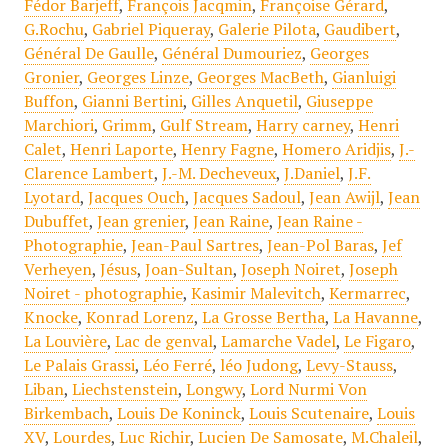
Fédor Barjeff
,
François Jacqmin
,
Françoise Gérard
,
G.Rochu
,
Gabriel Piqueray
,
Galerie Pilota
,
Gaudibert
,
Général De Gaulle
,
Général Dumouriez
,
Georges
Gronier
,
Georges Linze
,
Georges MacBeth
,
Gianluigi
Buffon
,
Gianni Bertini
,
Gilles Anquetil
,
Giuseppe
Marchiori
,
Grimm
,
Gulf Stream
,
Harry carney
,
Henri
Calet
,
Henri Laporte
,
Henry Fagne
,
Homero Aridjis
,
J.-
Clarence Lambert
,
J.-M. Decheveux
,
J.Daniel
,
J.F.
Lyotard
,
Jacques Ouch
,
Jacques Sadoul
,
Jean Awijl
,
Jean
Dubuffet
,
Jean grenier
,
Jean Raine
,
Jean Raine -
Photographie
,
Jean-Paul Sartres
,
Jean-Pol Baras
,
Jef
Verheyen
,
Jésus
,
Joan-Sultan
,
Joseph Noiret
,
Joseph
Noiret - photographie
,
Kasimir Malevitch
,
Kermarrec
,
Knocke
,
Konrad Lorenz
,
La Grosse Bertha
,
La Havanne
,
La Louvière
,
Lac de genval
,
Lamarche Vadel
,
Le Figaro
,
Le Palais Grassi
,
Léo Ferré
,
léo Judong
,
Levy-Stauss
,
Liban
,
Liechstenstein
,
Longwy
,
Lord Nurmi Von
Birkembach
,
Louis De Koninck
,
Louis Scutenaire
,
Louis
XV
,
Lourdes
,
Luc Richir
,
Lucien De Samosate
,
M.Chaleil
,