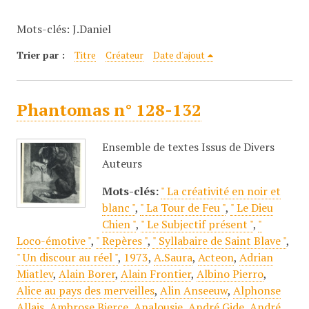
c
Mots-clés: J.Daniel
i
p
Trier par :
Titre
Créateur
Date d'ajout
a
l
Phantomas n° 128-132
Ensemble de textes Issus de Divers
Auteurs
Mots-clés:
" La créativité en noir et
blanc "
,
" La Tour de Feu "
,
" Le Dieu
Chien "
,
" Le Subjectif présent "
,
"
Loco-émotive "
,
" Repères "
,
" Syllabaire de Saint Blave "
,
" Un discour au réel "
,
1973
,
A.Saura
,
Acteon
,
Adrian
Miatlev
,
Alain Borer
,
Alain Frontier
,
Albino Pierro
,
Alice au pays des merveilles
,
Alin Anseeuw
,
Alphonse
Allais
,
Ambrose Bierce
,
Analousie
,
André Gide
,
André