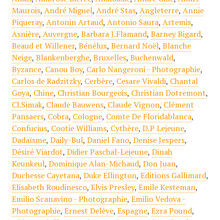
Maurois
,
André Miguel
,
André Stas
,
Angleterre
,
Annie
Piqueray
,
Antonin Artaud
,
Antonio Saura
,
Artemis
,
Asnière
,
Auvergne
,
Barbara J.Flamand
,
Barney Bigard
,
Beaud et Willener
,
Bénélux
,
Bernard Noël
,
Blanche
Neige
,
Blankenberghe
,
Bruxelles
,
Buchenwald
,
Byzance
,
Canou Boy
,
Carlo Nangeroni - Photographie
,
Carlos de Radzitzky
,
Cerbère
,
Cesare Vivaldi
,
Chantal
Goya
,
Chine
,
Christian Bourgeois
,
Christian Dotremont
,
Cl.Simak
,
Claude Bauwens
,
Claude Vignon
,
Clément
Pansaers
,
Cobra
,
Cologne
,
Comte De Floridablanca
,
Confucius
,
Cootie Williams
,
Cythère
,
D.P Lejeune
,
Dadaïsme
,
Daily-Bul
,
Daniel Fano
,
Denise Jespers
,
Désiré Viardot
,
Didier Paschal-Lejeune
,
Dinah
Keunkeul
,
Dominique Alan-Michaud
,
Don Juan
,
Duchesse Cayetana
,
Duke Ellington
,
Editions Gallimard
,
Elisabeth Roudinesco
,
Elvis Presley
,
Emile Kesteman
,
Emilio Scanavino - Photographie
,
Emilio Vedova -
Photographie
,
Ernest Delève
,
Espagne
,
Ezra Pound
,