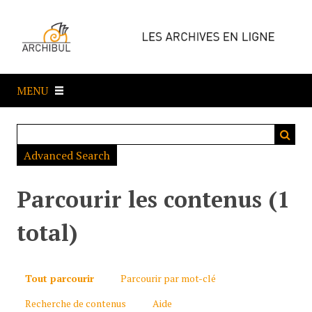
P
a
s
s
e
MENU
r
a
u
c
Advanced Search
o
n
t
Parcourir les contenus (1
e
n
total)
u
p
r
Tout parcourir
Parcourir par mot-clé
i
Recherche de contenus
Aide
n