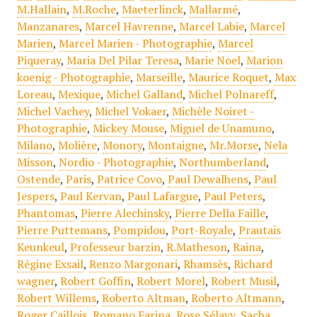
M.Hallain
,
M.Roche
,
Maeterlinck
,
Mallarmé
,
Manzanares
,
Marcel Havrenne
,
Marcel Labie
,
Marcel
Marien
,
Marcel Marien - Photographie
,
Marcel
Piqueray
,
Maria Del Pilar Teresa
,
Marie Noel
,
Marion
koenig - Photographie
,
Marseille
,
Maurice Roquet
,
Max
Loreau
,
Mexique
,
Michel Galland
,
Michel Polnareff
,
Michel Vachey
,
Michel Vokaer
,
Michèle Noiret -
Photographie
,
Mickey Mouse
,
Miguel de Unamuno
,
Milano
,
Molière
,
Monory
,
Montaigne
,
Mr.Morse
,
Nela
Misson
,
Nordio - Photographie
,
Northumberland
,
Ostende
,
Paris
,
Patrice Covo
,
Paul Dewalhens
,
Paul
Jespers
,
Paul Kervan
,
Paul Lafargue
,
Paul Peters
,
Phantomas
,
Pierre Alechinsky
,
Pierre Della Faille
,
Pierre Puttemans
,
Pompidou
,
Port-Royale
,
Prautais
Keunkeul
,
Professeur barzin
,
R.Matheson
,
Raina
,
Régine Exsail
,
Renzo Margonari
,
Rhamsès
,
Richard
wagner
,
Robert Goffin
,
Robert Morel
,
Robert Musil
,
Robert Willems
,
Roberto Altman
,
Roberto Altmann
,
Roger Caillois
,
Romano Farina
,
Rose Sélavy
,
Sacha