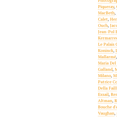
Photogra
Piqueray
,
MacBeth
,
Calet
,
Hen
Ouch
,
Jac
Jean-Pol 
Kermarre
Le Palais 
Koninck
,
Mallarmé
Maria Del 
Galland
,
M
Milano
,
M
Patrice C
Della Fail
Exsail
,
Re
Altman
,
R
Bouche d'
Vaughan
,