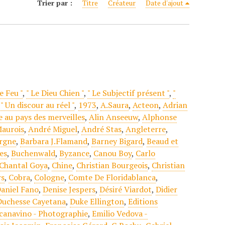
Trier par :
Titre
Créateur
Date d'ajout
e Feu "
,
" Le Dieu Chien "
,
" Le Subjectif présent "
,
"
,
" Un discour au réel "
,
1973
,
A.Saura
,
Acteon
,
Adrian
e au pays des merveilles
,
Alin Anseeuw
,
Alphonse
aurois
,
André Miguel
,
André Stas
,
Angleterre
,
rgne
,
Barbara J.Flamand
,
Barney Bigard
,
Beaud et
es
,
Buchenwald
,
Byzance
,
Canou Boy
,
Carlo
Chantal Goya
,
Chine
,
Christian Bourgeois
,
Christian
rs
,
Cobra
,
Cologne
,
Comte De Floridablanca
,
aniel Fano
,
Denise Jespers
,
Désiré Viardot
,
Didier
Duchesse Cayetana
,
Duke Ellington
,
Editions
Scanavino - Photographie
,
Emilio Vedova -