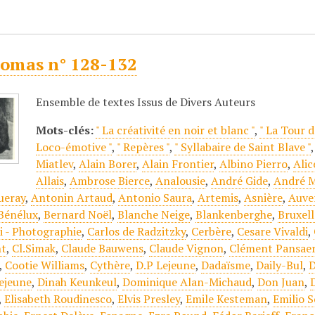
omas n° 128-132
Ensemble de textes Issus de Divers Auteurs
Mots-clés:
" La créativité en noir et blanc "
,
" La Tour d
Loco-émotive "
,
" Repères "
,
" Syllabaire de Saint Blave "
Miatlev
,
Alain Borer
,
Alain Frontier
,
Albino Pierro
,
Alic
Allais
,
Ambrose Bierce
,
Analousie
,
André Gide
,
André M
ueray
,
Antonin Artaud
,
Antonio Saura
,
Artemis
,
Asnière
,
Auve
Bénélux
,
Bernard Noël
,
Blanche Neige
,
Blankenberghe
,
Bruxell
 - Photographie
,
Carlos de Radzitzky
,
Cerbère
,
Cesare Vivaldi
,
nt
,
Cl.Simak
,
Claude Bauwens
,
Claude Vignon
,
Clément Pansae
,
Cootie Williams
,
Cythère
,
D.P Lejeune
,
Dadaïsme
,
Daily-Bul
,
D
ejeune
,
Dinah Keunkeul
,
Dominique Alan-Michaud
,
Don Juan
,
,
Elisabeth Roudinesco
,
Elvis Presley
,
Emile Kesteman
,
Emilio 