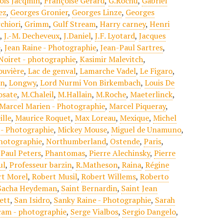
ois Jacqmin
,
Françoise Gérard
,
G.Rochu
,
Gabriel
ez
,
Georges Gronier
,
Georges Linze
,
Georges
chiori
,
Grimm
,
Gulf Stream
,
Harry carney
,
Henri
t
,
J.-M. Decheveux
,
J.Daniel
,
J.F. Lyotard
,
Jacques
e
,
Jean Raine - Photographie
,
Jean-Paul Sartres
,
Noiret - photographie
,
Kasimir Malevitch
,
ouvière
,
Lac de genval
,
Lamarche Vadel
,
Le Figaro
,
in
,
Longwy
,
Lord Nurmi Von Birkembach
,
Louis De
osate
,
M.Chaleil
,
M.Hallain
,
M.Roche
,
Maeterlinck
,
Marcel Marien - Photographie
,
Marcel Piqueray
,
ille
,
Maurice Roquet
,
Max Loreau
,
Mexique
,
Michel
 - Photographie
,
Mickey Mouse
,
Miguel de Unamuno
,
Photographie
,
Northumberland
,
Ostende
,
Paris
,
,
Paul Peters
,
Phantomas
,
Pierre Alechinsky
,
Pierre
ul
,
Professeur barzin
,
R.Matheson
,
Raina
,
Régine
rt Morel
,
Robert Musil
,
Robert Willems
,
Roberto
Sacha Heydeman
,
Saint Bernardin
,
Saint Jean
ett
,
San Isidro
,
Sanky Raine - Photographie
,
Sarah
cam - photographie
,
Serge Vialbos
,
Sergio Dangelo
,