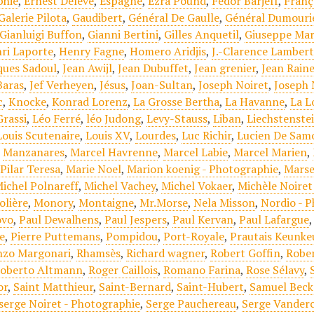
phie
,
Ernest Delève
,
Espagne
,
Ezra Pound
,
Fédor Barjeff
,
Franç
Galerie Pilota
,
Gaudibert
,
Général De Gaulle
,
Général Dumouri
Gianluigi Buffon
,
Gianni Bertini
,
Gilles Anquetil
,
Giuseppe Mar
ri Laporte
,
Henry Fagne
,
Homero Aridjis
,
J.-Clarence Lamber
ques Sadoul
,
Jean Awijl
,
Jean Dubuffet
,
Jean grenier
,
Jean Rain
Baras
,
Jef Verheyen
,
Jésus
,
Joan-Sultan
,
Joseph Noiret
,
Joseph 
c
,
Knocke
,
Konrad Lorenz
,
La Grosse Bertha
,
La Havanne
,
La L
Grassi
,
Léo Ferré
,
léo Judong
,
Levy-Stauss
,
Liban
,
Liechstenste
Louis Scutenaire
,
Louis XV
,
Lourdes
,
Luc Richir
,
Lucien De Sam
,
Manzanares
,
Marcel Havrenne
,
Marcel Labie
,
Marcel Marien
,
Pilar Teresa
,
Marie Noel
,
Marion koenig - Photographie
,
Marse
ichel Polnareff
,
Michel Vachey
,
Michel Vokaer
,
Michèle Noiret
olière
,
Monory
,
Montaigne
,
Mr.Morse
,
Nela Misson
,
Nordio - 
ovo
,
Paul Dewalhens
,
Paul Jespers
,
Paul Kervan
,
Paul Lafargue
le
,
Pierre Puttemans
,
Pompidou
,
Port-Royale
,
Prautais Keunke
nzo Margonari
,
Rhamsès
,
Richard wagner
,
Robert Goffin
,
Robe
oberto Altmann
,
Roger Caillois
,
Romano Farina
,
Rose Sélavy
,
or
,
Saint Matthieur
,
Saint-Bernard
,
Saint-Hubert
,
Samuel Beck
serge Noiret - Photographie
,
Serge Pauchereau
,
Serge Vander