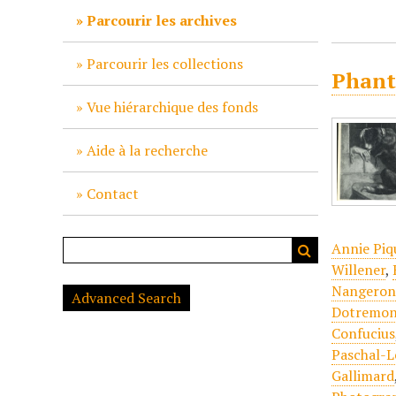
c
Parcourir les archives
i
p
Parcourir les collections
Phant
a
l
Vue hiérarchique des fonds
Aide à la recherche
Contact
Annie Piq
Willener
,
Nangeroni
Advanced Search
Dotremo
Confucius
Paschal-L
Gallimard