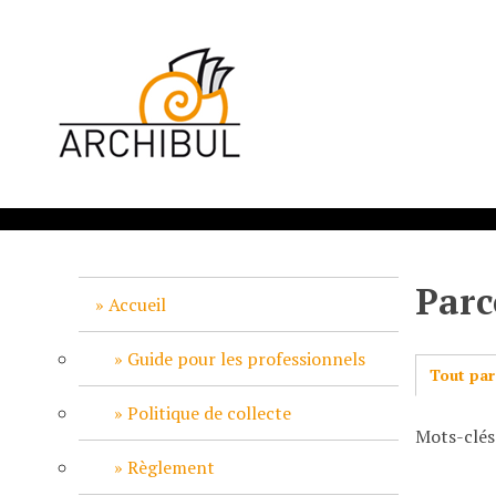
P
a
s
s
e
r
a
u
c
o
n
Parc
t
Accueil
e
n
Guide pour les professionnels
Tout par
u
p
Politique de collecte
Mots-clés
r
i
Règlement
n