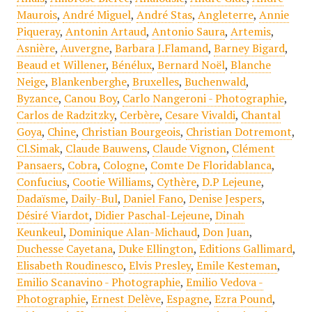
Maurois
,
André Miguel
,
André Stas
,
Angleterre
,
Annie
Piqueray
,
Antonin Artaud
,
Antonio Saura
,
Artemis
,
Asnière
,
Auvergne
,
Barbara J.Flamand
,
Barney Bigard
,
Beaud et Willener
,
Bénélux
,
Bernard Noël
,
Blanche
Neige
,
Blankenberghe
,
Bruxelles
,
Buchenwald
,
Byzance
,
Canou Boy
,
Carlo Nangeroni - Photographie
,
Carlos de Radzitzky
,
Cerbère
,
Cesare Vivaldi
,
Chantal
Goya
,
Chine
,
Christian Bourgeois
,
Christian Dotremont
,
Cl.Simak
,
Claude Bauwens
,
Claude Vignon
,
Clément
Pansaers
,
Cobra
,
Cologne
,
Comte De Floridablanca
,
Confucius
,
Cootie Williams
,
Cythère
,
D.P Lejeune
,
Dadaïsme
,
Daily-Bul
,
Daniel Fano
,
Denise Jespers
,
Désiré Viardot
,
Didier Paschal-Lejeune
,
Dinah
Keunkeul
,
Dominique Alan-Michaud
,
Don Juan
,
Duchesse Cayetana
,
Duke Ellington
,
Editions Gallimard
,
Elisabeth Roudinesco
,
Elvis Presley
,
Emile Kesteman
,
Emilio Scanavino - Photographie
,
Emilio Vedova -
Photographie
,
Ernest Delève
,
Espagne
,
Ezra Pound
,