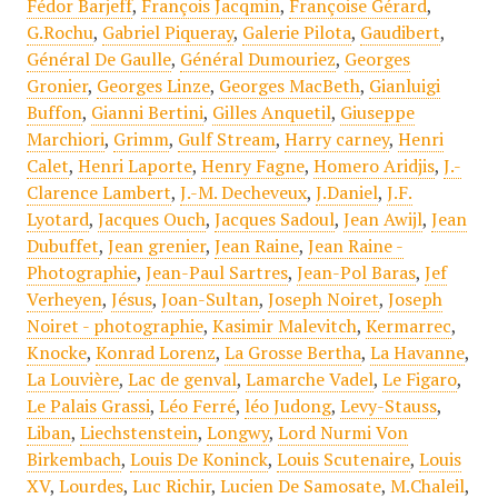
Fédor Barjeff
,
François Jacqmin
,
Françoise Gérard
,
G.Rochu
,
Gabriel Piqueray
,
Galerie Pilota
,
Gaudibert
,
Général De Gaulle
,
Général Dumouriez
,
Georges
Gronier
,
Georges Linze
,
Georges MacBeth
,
Gianluigi
Buffon
,
Gianni Bertini
,
Gilles Anquetil
,
Giuseppe
Marchiori
,
Grimm
,
Gulf Stream
,
Harry carney
,
Henri
Calet
,
Henri Laporte
,
Henry Fagne
,
Homero Aridjis
,
J.-
Clarence Lambert
,
J.-M. Decheveux
,
J.Daniel
,
J.F.
Lyotard
,
Jacques Ouch
,
Jacques Sadoul
,
Jean Awijl
,
Jean
Dubuffet
,
Jean grenier
,
Jean Raine
,
Jean Raine -
Photographie
,
Jean-Paul Sartres
,
Jean-Pol Baras
,
Jef
Verheyen
,
Jésus
,
Joan-Sultan
,
Joseph Noiret
,
Joseph
Noiret - photographie
,
Kasimir Malevitch
,
Kermarrec
,
Knocke
,
Konrad Lorenz
,
La Grosse Bertha
,
La Havanne
,
La Louvière
,
Lac de genval
,
Lamarche Vadel
,
Le Figaro
,
Le Palais Grassi
,
Léo Ferré
,
léo Judong
,
Levy-Stauss
,
Liban
,
Liechstenstein
,
Longwy
,
Lord Nurmi Von
Birkembach
,
Louis De Koninck
,
Louis Scutenaire
,
Louis
XV
,
Lourdes
,
Luc Richir
,
Lucien De Samosate
,
M.Chaleil
,