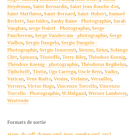
Heydeman
,
Saint Bernardin
,
Saint Jean Bouche d'or
,
Saint Matthieur
,
Saint-Bernard
,
Saint-Hubert
,
Samuel
Beckett
,
San Isidro
,
Sanky Raine - Photographie
,
Sarah
Vaughan
,
serge Noiret - Photographie
,
Serge
Pauchereau
,
Serge Vandercam - photographie
,
Serge
Vialbos
,
Sergio Dangelo
,
Sergio Dangelo -
Photographie
,
Sergio Innocenti
,
Sienne
,
Sirius
,
Solange
Clitt
,
Spinoza
,
Ténériffe
,
Terry Riley
,
Théodore Koenig
,
Théodore Koenig - photographie
,
Théodorus Regibelus
,
Tijdschrift
,
Tintin
,
Ugo Carrega
,
Uncle Bens
,
Vaduz
,
Vatican
,
Vene Rialto
,
Venise
,
Verlaine
,
Versailles
,
Verviers
,
Victor Hugo
,
Vincenzo Torcello
,
Vincenzo
Torcello - Photographie
,
W.Malgaud
,
Werner Lambersy
,
Westende
Formats de sortie
atom
,
dc-rdf
,
dcmes-xml
,
json
,
omeka-xml
,
rss2