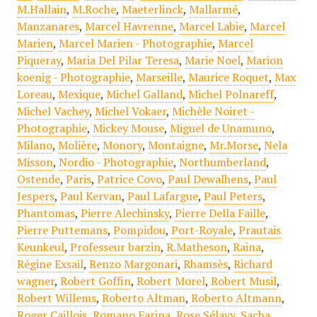
M.Hallain
,
M.Roche
,
Maeterlinck
,
Mallarmé
,
Manzanares
,
Marcel Havrenne
,
Marcel Labie
,
Marcel
Marien
,
Marcel Marien - Photographie
,
Marcel
Piqueray
,
Maria Del Pilar Teresa
,
Marie Noel
,
Marion
koenig - Photographie
,
Marseille
,
Maurice Roquet
,
Max
Loreau
,
Mexique
,
Michel Galland
,
Michel Polnareff
,
Michel Vachey
,
Michel Vokaer
,
Michèle Noiret -
Photographie
,
Mickey Mouse
,
Miguel de Unamuno
,
Milano
,
Molière
,
Monory
,
Montaigne
,
Mr.Morse
,
Nela
Misson
,
Nordio - Photographie
,
Northumberland
,
Ostende
,
Paris
,
Patrice Covo
,
Paul Dewalhens
,
Paul
Jespers
,
Paul Kervan
,
Paul Lafargue
,
Paul Peters
,
Phantomas
,
Pierre Alechinsky
,
Pierre Della Faille
,
Pierre Puttemans
,
Pompidou
,
Port-Royale
,
Prautais
Keunkeul
,
Professeur barzin
,
R.Matheson
,
Raina
,
Régine Exsail
,
Renzo Margonari
,
Rhamsès
,
Richard
wagner
,
Robert Goffin
,
Robert Morel
,
Robert Musil
,
Robert Willems
,
Roberto Altman
,
Roberto Altmann
,
Roger Caillois
,
Romano Farina
,
Rose Sélavy
,
Sacha