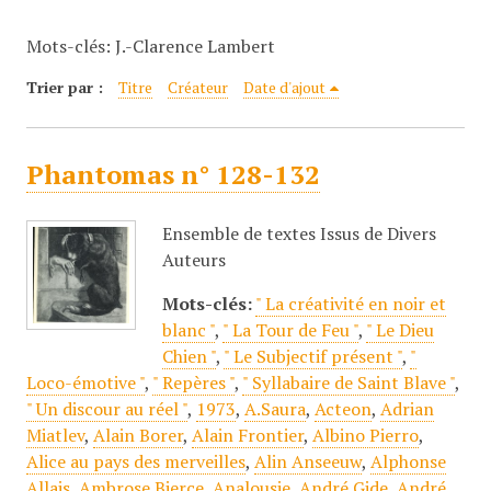
c
Mots-clés: J.-Clarence Lambert
i
p
Trier par :
Titre
Créateur
Date d'ajout
a
l
Phantomas n° 128-132
Ensemble de textes Issus de Divers
Auteurs
Mots-clés:
" La créativité en noir et
blanc "
,
" La Tour de Feu "
,
" Le Dieu
Chien "
,
" Le Subjectif présent "
,
"
Loco-émotive "
,
" Repères "
,
" Syllabaire de Saint Blave "
,
" Un discour au réel "
,
1973
,
A.Saura
,
Acteon
,
Adrian
Miatlev
,
Alain Borer
,
Alain Frontier
,
Albino Pierro
,
Alice au pays des merveilles
,
Alin Anseeuw
,
Alphonse
Allais
,
Ambrose Bierce
,
Analousie
,
André Gide
,
André