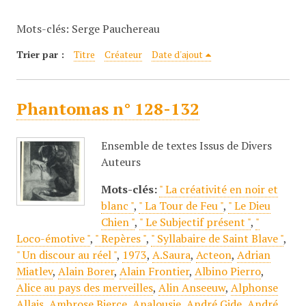
c
Mots-clés: Serge Pauchereau
i
p
Trier par :
Titre
Créateur
Date d'ajout
a
l
Phantomas n° 128-132
Ensemble de textes Issus de Divers
Auteurs
Mots-clés:
" La créativité en noir et
blanc "
,
" La Tour de Feu "
,
" Le Dieu
Chien "
,
" Le Subjectif présent "
,
"
Loco-émotive "
,
" Repères "
,
" Syllabaire de Saint Blave "
,
" Un discour au réel "
,
1973
,
A.Saura
,
Acteon
,
Adrian
Miatlev
,
Alain Borer
,
Alain Frontier
,
Albino Pierro
,
Alice au pays des merveilles
,
Alin Anseeuw
,
Alphonse
Allais
,
Ambrose Bierce
,
Analousie
,
André Gide
,
André