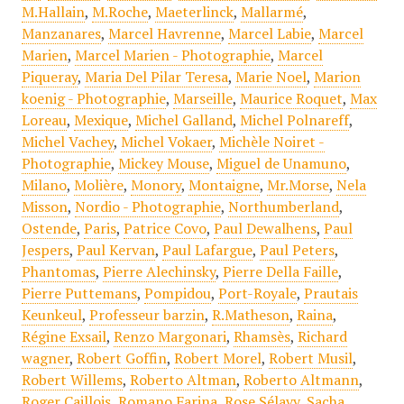
M.Hallain
,
M.Roche
,
Maeterlinck
,
Mallarmé
,
Manzanares
,
Marcel Havrenne
,
Marcel Labie
,
Marcel
Marien
,
Marcel Marien - Photographie
,
Marcel
Piqueray
,
Maria Del Pilar Teresa
,
Marie Noel
,
Marion
koenig - Photographie
,
Marseille
,
Maurice Roquet
,
Max
Loreau
,
Mexique
,
Michel Galland
,
Michel Polnareff
,
Michel Vachey
,
Michel Vokaer
,
Michèle Noiret -
Photographie
,
Mickey Mouse
,
Miguel de Unamuno
,
Milano
,
Molière
,
Monory
,
Montaigne
,
Mr.Morse
,
Nela
Misson
,
Nordio - Photographie
,
Northumberland
,
Ostende
,
Paris
,
Patrice Covo
,
Paul Dewalhens
,
Paul
Jespers
,
Paul Kervan
,
Paul Lafargue
,
Paul Peters
,
Phantomas
,
Pierre Alechinsky
,
Pierre Della Faille
,
Pierre Puttemans
,
Pompidou
,
Port-Royale
,
Prautais
Keunkeul
,
Professeur barzin
,
R.Matheson
,
Raina
,
Régine Exsail
,
Renzo Margonari
,
Rhamsès
,
Richard
wagner
,
Robert Goffin
,
Robert Morel
,
Robert Musil
,
Robert Willems
,
Roberto Altman
,
Roberto Altmann
,
Roger Caillois
,
Romano Farina
,
Rose Sélavy
,
Sacha