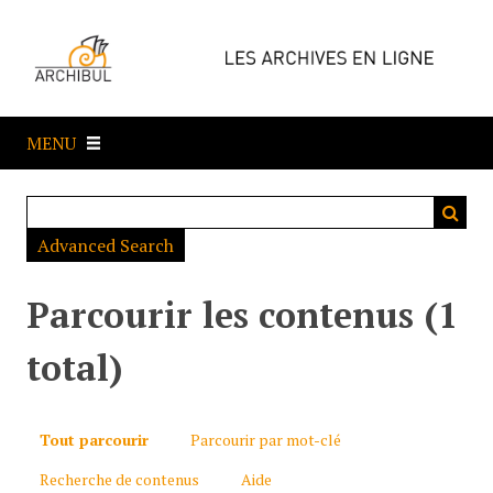
P
a
s
s
e
MENU
r
a
u
c
Advanced Search
o
n
t
Parcourir les contenus (1
e
n
total)
u
p
r
Tout parcourir
Parcourir par mot-clé
i
Recherche de contenus
Aide
n