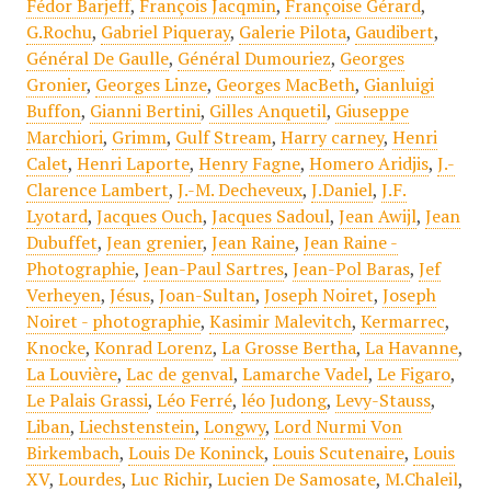
Fédor Barjeff
,
François Jacqmin
,
Françoise Gérard
,
G.Rochu
,
Gabriel Piqueray
,
Galerie Pilota
,
Gaudibert
,
Général De Gaulle
,
Général Dumouriez
,
Georges
Gronier
,
Georges Linze
,
Georges MacBeth
,
Gianluigi
Buffon
,
Gianni Bertini
,
Gilles Anquetil
,
Giuseppe
Marchiori
,
Grimm
,
Gulf Stream
,
Harry carney
,
Henri
Calet
,
Henri Laporte
,
Henry Fagne
,
Homero Aridjis
,
J.-
Clarence Lambert
,
J.-M. Decheveux
,
J.Daniel
,
J.F.
Lyotard
,
Jacques Ouch
,
Jacques Sadoul
,
Jean Awijl
,
Jean
Dubuffet
,
Jean grenier
,
Jean Raine
,
Jean Raine -
Photographie
,
Jean-Paul Sartres
,
Jean-Pol Baras
,
Jef
Verheyen
,
Jésus
,
Joan-Sultan
,
Joseph Noiret
,
Joseph
Noiret - photographie
,
Kasimir Malevitch
,
Kermarrec
,
Knocke
,
Konrad Lorenz
,
La Grosse Bertha
,
La Havanne
,
La Louvière
,
Lac de genval
,
Lamarche Vadel
,
Le Figaro
,
Le Palais Grassi
,
Léo Ferré
,
léo Judong
,
Levy-Stauss
,
Liban
,
Liechstenstein
,
Longwy
,
Lord Nurmi Von
Birkembach
,
Louis De Koninck
,
Louis Scutenaire
,
Louis
XV
,
Lourdes
,
Luc Richir
,
Lucien De Samosate
,
M.Chaleil
,