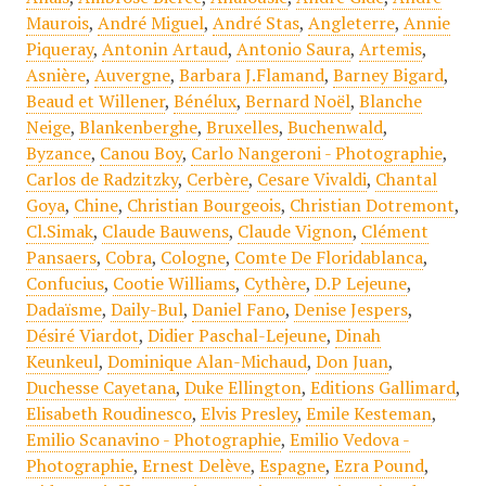
Maurois
,
André Miguel
,
André Stas
,
Angleterre
,
Annie
Piqueray
,
Antonin Artaud
,
Antonio Saura
,
Artemis
,
Asnière
,
Auvergne
,
Barbara J.Flamand
,
Barney Bigard
,
Beaud et Willener
,
Bénélux
,
Bernard Noël
,
Blanche
Neige
,
Blankenberghe
,
Bruxelles
,
Buchenwald
,
Byzance
,
Canou Boy
,
Carlo Nangeroni - Photographie
,
Carlos de Radzitzky
,
Cerbère
,
Cesare Vivaldi
,
Chantal
Goya
,
Chine
,
Christian Bourgeois
,
Christian Dotremont
,
Cl.Simak
,
Claude Bauwens
,
Claude Vignon
,
Clément
Pansaers
,
Cobra
,
Cologne
,
Comte De Floridablanca
,
Confucius
,
Cootie Williams
,
Cythère
,
D.P Lejeune
,
Dadaïsme
,
Daily-Bul
,
Daniel Fano
,
Denise Jespers
,
Désiré Viardot
,
Didier Paschal-Lejeune
,
Dinah
Keunkeul
,
Dominique Alan-Michaud
,
Don Juan
,
Duchesse Cayetana
,
Duke Ellington
,
Editions Gallimard
,
Elisabeth Roudinesco
,
Elvis Presley
,
Emile Kesteman
,
Emilio Scanavino - Photographie
,
Emilio Vedova -
Photographie
,
Ernest Delève
,
Espagne
,
Ezra Pound
,