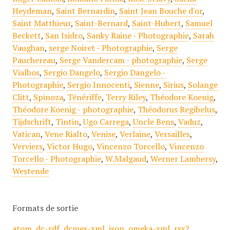
Heydeman
,
Saint Bernardin
,
Saint Jean Bouche d'or
,
Saint Matthieur
,
Saint-Bernard
,
Saint-Hubert
,
Samuel
Beckett
,
San Isidro
,
Sanky Raine - Photographie
,
Sarah
Vaughan
,
serge Noiret - Photographie
,
Serge
Pauchereau
,
Serge Vandercam - photographie
,
Serge
Vialbos
,
Sergio Dangelo
,
Sergio Dangelo -
Photographie
,
Sergio Innocenti
,
Sienne
,
Sirius
,
Solange
Clitt
,
Spinoza
,
Ténériffe
,
Terry Riley
,
Théodore Koenig
,
Théodore Koenig - photographie
,
Théodorus Regibelus
,
Tijdschrift
,
Tintin
,
Ugo Carrega
,
Uncle Bens
,
Vaduz
,
Vatican
,
Vene Rialto
,
Venise
,
Verlaine
,
Versailles
,
Verviers
,
Victor Hugo
,
Vincenzo Torcello
,
Vincenzo
Torcello - Photographie
,
W.Malgaud
,
Werner Lambersy
,
Westende
Formats de sortie
atom
,
dc-rdf
,
dcmes-xml
,
json
,
omeka-xml
,
rss2