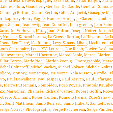
phie
,
Ernest Delève
,
Espagne
,
Ezra Pound
,
Fédor Barjeff
,
Franç
Galerie Pilota
,
Gaudibert
,
Général De Gaulle
,
Général Dumouri
Gianluigi Buffon
,
Gianni Bertini
,
Gilles Anquetil
,
Giuseppe Mar
ri Laporte
,
Henry Fagne
,
Homero Aridjis
,
J.-Clarence Lamber
ques Sadoul
,
Jean Awijl
,
Jean Dubuffet
,
Jean grenier
,
Jean Rain
Baras
,
Jef Verheyen
,
Jésus
,
Joan-Sultan
,
Joseph Noiret
,
Joseph 
c
,
Knocke
,
Konrad Lorenz
,
La Grosse Bertha
,
La Havanne
,
La L
Grassi
,
Léo Ferré
,
léo Judong
,
Levy-Stauss
,
Liban
,
Liechstenste
Louis Scutenaire
,
Louis XV
,
Lourdes
,
Luc Richir
,
Lucien De Sam
,
Manzanares
,
Marcel Havrenne
,
Marcel Labie
,
Marcel Marien
,
Pilar Teresa
,
Marie Noel
,
Marion koenig - Photographie
,
Marse
ichel Polnareff
,
Michel Vachey
,
Michel Vokaer
,
Michèle Noiret
olière
,
Monory
,
Montaigne
,
Mr.Morse
,
Nela Misson
,
Nordio - 
ovo
,
Paul Dewalhens
,
Paul Jespers
,
Paul Kervan
,
Paul Lafargue
le
,
Pierre Puttemans
,
Pompidou
,
Port-Royale
,
Prautais Keunke
nzo Margonari
,
Rhamsès
,
Richard wagner
,
Robert Goffin
,
Robe
oberto Altmann
,
Roger Caillois
,
Romano Farina
,
Rose Sélavy
,
or
,
Saint Matthieur
,
Saint-Bernard
,
Saint-Hubert
,
Samuel Beck
serge Noiret - Photographie
,
Serge Pauchereau
,
Serge Vander