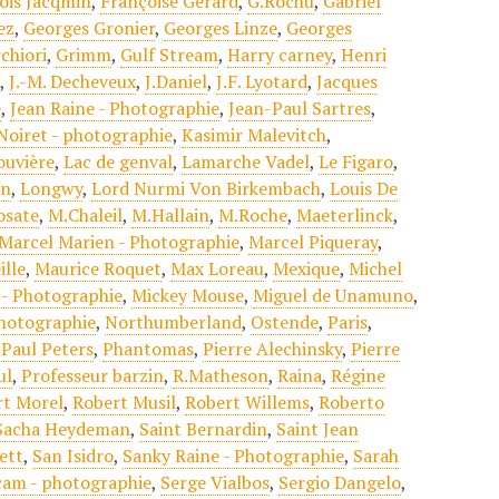
ois Jacqmin
,
Françoise Gérard
,
G.Rochu
,
Gabriel
ez
,
Georges Gronier
,
Georges Linze
,
Georges
chiori
,
Grimm
,
Gulf Stream
,
Harry carney
,
Henri
t
,
J.-M. Decheveux
,
J.Daniel
,
J.F. Lyotard
,
Jacques
e
,
Jean Raine - Photographie
,
Jean-Paul Sartres
,
Noiret - photographie
,
Kasimir Malevitch
,
ouvière
,
Lac de genval
,
Lamarche Vadel
,
Le Figaro
,
in
,
Longwy
,
Lord Nurmi Von Birkembach
,
Louis De
osate
,
M.Chaleil
,
M.Hallain
,
M.Roche
,
Maeterlinck
,
Marcel Marien - Photographie
,
Marcel Piqueray
,
ille
,
Maurice Roquet
,
Max Loreau
,
Mexique
,
Michel
 - Photographie
,
Mickey Mouse
,
Miguel de Unamuno
,
Photographie
,
Northumberland
,
Ostende
,
Paris
,
,
Paul Peters
,
Phantomas
,
Pierre Alechinsky
,
Pierre
ul
,
Professeur barzin
,
R.Matheson
,
Raina
,
Régine
rt Morel
,
Robert Musil
,
Robert Willems
,
Roberto
Sacha Heydeman
,
Saint Bernardin
,
Saint Jean
ett
,
San Isidro
,
Sanky Raine - Photographie
,
Sarah
cam - photographie
,
Serge Vialbos
,
Sergio Dangelo
,