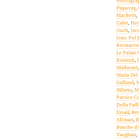
Photogra
Piqueray
,
MacBeth
,
Calet
,
Hen
Ouch
,
Jac
Jean-Pol 
Kermarre
Le Palais 
Koninck
,
Mallarmé
Maria Del 
Galland
,
M
Milano
,
M
Patrice C
Della Fail
Exsail
,
Re
Altman
,
R
Bouche d'
Vaughan
,