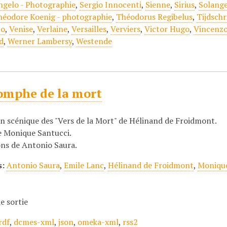
ngelo - Photographie
,
Sergio Innocenti
,
Sienne
,
Sirius
,
Solange
héodore Koenig - photographie
,
Théodorus Regibelus
,
Tijdschr
to
,
Venise
,
Verlaine
,
Versailles
,
Verviers
,
Victor Hugo
,
Vincenzo
d
,
Werner Lambersy
,
Westende
iomphe de la mort
n scénique des "Vers de la Mort" de Hélinand de Froidmont.
e Monique Santucci.
ons de Antonio Saura.
s:
Antonio Saura
,
Emile Lanc
,
Hélinand de Froidmont
,
Monique
e sortie
rdf
,
dcmes-xml
,
json
,
omeka-xml
,
rss2