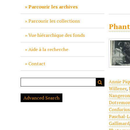
c
Parcourir les archives
i
p
Parcourir les collections
Phant
a
l
Vue hiérarchique des fonds
Aide à la recherche
Contact
Annie Piq
Willener
,
Nangeroni
Advanced Search
Dotremo
Confucius
Paschal-L
Gallimard