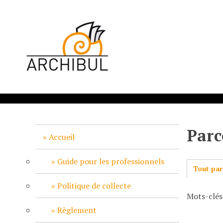
P
a
s
s
e
r
a
u
c
o
n
Parc
t
Accueil
e
n
Guide pour les professionnels
Tout par
u
p
Politique de collecte
Mots-clés
r
i
Règlement
n