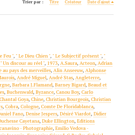
Trier par :
Titre
Créateur
Date d'ajout
e Feu "
,
" Le Dieu Chien "
,
" Le Subjectif présent "
,
"
,
" Un discour au réel "
,
1973
,
A.Saura
,
Acteon
,
Adrian
e au pays des merveilles
,
Alin Anseeuw
,
Alphonse
aurois
,
André Miguel
,
André Stas
,
Angleterre
,
rgne
,
Barbara J.Flamand
,
Barney Bigard
,
Beaud et
es
,
Buchenwald
,
Byzance
,
Canou Boy
,
Carlo
Chantal Goya
,
Chine
,
Christian Bourgeois
,
Christian
rs
,
Cobra
,
Cologne
,
Comte De Floridablanca
,
aniel Fano
,
Denise Jespers
,
Désiré Viardot
,
Didier
Duchesse Cayetana
,
Duke Ellington
,
Editions
Scanavino - Photographie
,
Emilio Vedova -