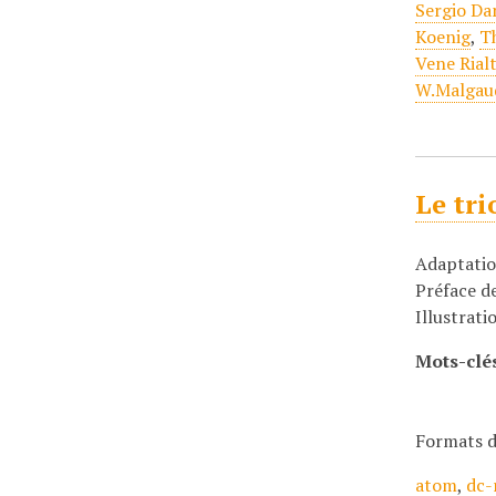
Sergio Da
Koenig
,
T
Vene Rial
W.Malgau
Le tr
Adaptatio
Préface d
Illustrati
Mots-clé
Formats d
atom
,
dc-