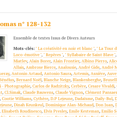
omas n° 128-132
Ensemble de textes Issus de Divers Auteurs
Mots-clés:
" La créativité en noir et blanc "
,
" La Tour d
Loco-émotive "
,
" Repères "
,
" Syllabaire de Saint Blave "
Miatlev
,
Alain Borer
,
Alain Frontier
,
Albino Pierro
,
Alic
Allais
,
Ambrose Bierce
,
Analousie
,
André Gide
,
André M
ueray
,
Antonin Artaud
,
Antonio Saura
,
Artemis
,
Asnière
,
Auve
Bénélux
,
Bernard Noël
,
Blanche Neige
,
Blankenberghe
,
Bruxell
 - Photographie
,
Carlos de Radzitzky
,
Cerbère
,
Cesare Vivaldi
,
nt
,
Cl.Simak
,
Claude Bauwens
,
Claude Vignon
,
Clément Pansae
,
Cootie Williams
,
Cythère
,
D.P Lejeune
,
Dadaïsme
,
Daily-Bul
,
D
ejeune
,
Dinah Keunkeul
,
Dominique Alan-Michaud
,
Don Juan
,
,
Elisabeth Roudinesco
,
Elvis Presley
,
Emile Kesteman
,
Emilio 